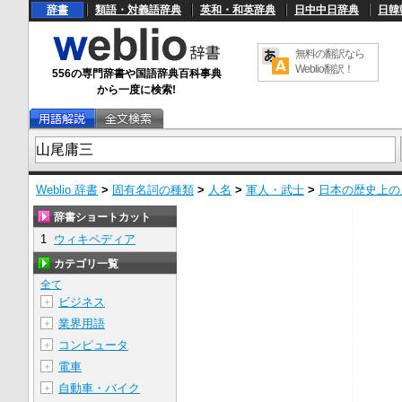
辞書
類語・対義語辞典
英和・和英辞典
日中中日辞典
日韓
無料の翻訳なら
Weblio翻訳！
556の専門辞書や国語辞典百科事典
から一度に検索!
Weblio 辞書
>
固有名詞の種類
>
人名
>
軍人・武士
>
日本の歴史上の
辞書ショートカット
1
ウィキペディア
カテゴリ一覧
全て
ビジネス
＋
業界用語
＋
コンピュータ
＋
電車
＋
自動車・バイク
＋