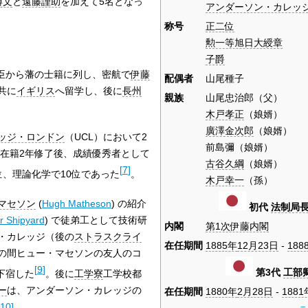
博文
と
遠藤謹助
を加えて5名となっ
アンダーソン・カレッ
称号
正二位
勲一等旭日大綬章
子爵
陪臣から藩の士籍に列し、密航で
伊藤
配偶者
山尾種子
共に
イギリス
へ留学し、後に
長州
親族
山尾忠治郎（父）
木戸孝正
（娘婿）
廣澤金次郎
（娘婿）
ッジ・ロンドン
（UCL）において2
前島彌（娘婿）
L在籍2年修了後、成績優秀者として
古谷久綱
（娘婿）
[
7
]
、理論化学で10位であった
。
木戸幸一
（孫）
マセソン
(
Hugh Matheson
)
の紹介
初代
法制局
r Shipyard
)
で徒弟工として技術研
内閣
第1次伊藤内閣
・カレッジ（後の
ストラスクライ
在任期間
1885年
12月23日
-
188
の間ヒュー・マセソンの友人のコ
[
9
]
第3代
工部
下宿した
。後に
工学寮
工学校都
ー
は、アンダーソン・カレッジの
在任期間
1880年
2月28日
-
1881
10
]