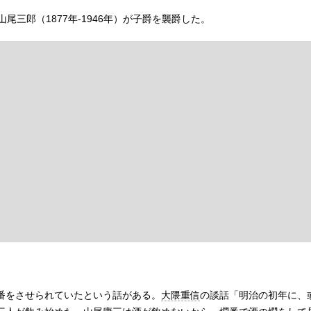
三郎（1877年-1946年）が子爵を襲爵した。
番をさせられていたという話がある。
大隈重信
の談話「明治の初年に、