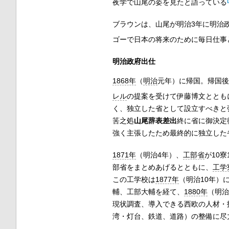
夜学で山尾の姿を見たと語っている
ブラウンは、山尾が明治3年に明治
ゴーで日本の将来のために毎日仕事
明治政府出仕
1868年
（
明治
元年）に帰国。帰国後
レル
の提案を受けて伊藤博文ととも
く、独立した省として設立すべきと
筈之処
山尾辞表差出
終に省に御決定
強く主張したため最終的に独立した
1871年
（明治4年）、
工部省
が10
部省をまとめあげるとともに、
工学
この工学校は
1877年
（明治10年）
輔、工部大輔を経て、
1880年
（明治
現状調査、導入できる西欧の人材・
湾・灯台、鉄道、道路）の整備に尽