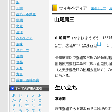
船
＋
ウィキペディア
工学
＋
索引トップ
建築・不動産
＋
山尾庸三
学問
＋
文化
＋
生活
＋
山尾 庸三
（やまお ようぞう、
1837
ヘルスケア
＋
[
1
]
趣味
＋
17年
〈
大正
6年〉
12月22日
）は、
スポーツ
＋
生物
＋
長州藩重臣で
寄組
繁沢氏の給領地
庄
食品
＋
周防国
吉敷郡
二島村（現：
山口県
山
人名
＋
（
太平洋戦争
時の
昭和天皇
側近）の
方言
＋
に当たる。
辞書・百科事典
＋
生い立ち
すべての辞書の索引
あ
い
う
え
お
幕末期
か
き
く
け
こ
さ
し
す
せ
そ
萩藩
寄組
である繁沢石見に経理の才
た
ち
つ
て
と