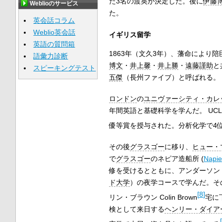
た3名の渡英が決定した。後に
伊藤
Weblioのサービス
た。
英会話コラム
Weblio英会話
イギリス留学
英語の質問箱
1863年（文久3年）、藩命により
語彙力診断
博文
・
井上馨
・
井上勝
・
遠藤謹助
と
スピーキングテスト
五傑
（長州ファイブ）と呼ばれる。
ロンドン
の
ユニヴァーシティ・カレ
年間英語と基礎科学を学んだ。 UC
優等賞を授与された。分析化学で4位
その後
グラスゴー
に移り、
ヒュー・
で
グラスゴー
のネピア造船所
(
Napie
修を受けるとともに、アンダーソン
ド大学
）の夜学コースで学んだ。そ
[
8
]
リン・ブラウン Colin Brown
宅に
検として来日する
ヘンリー・ダイア
[