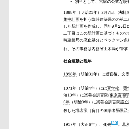
別当
として、宮家の公式な晩
1888年
（明治21年）2月7日、法
集中計画
を担う臨時建築局のの第二
した新計画を作成し、同年9月25
二丁目はこの新計画に基づくもので
時建築局の廃止処分とベックマン条
れ、その事務は内務省土木局が管掌
社会運動と晩年
1898年
（明治31年）に退官後、文
1871年（明治4年）には
盲学校
、
聾
治13年）に楽善会訓盲院(
東京盲唖
6年
（明治9年）に楽善会訓盲院設立
殺した
塙忠宝
（盲目の国学者
塙保己
[
20
]
1917年（大正6年）、死去
。墓