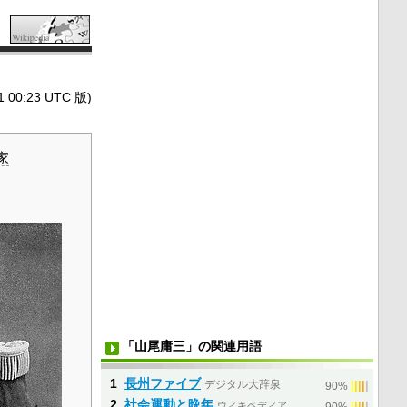
0:23 UTC 版)
家
「山尾庸三」の関連用語
1
長州ファイブ
デジタル大辞泉
|
|
|
|
|
90%
2
社会運動と晩年
ウィキペディア
|
|
|
|
|