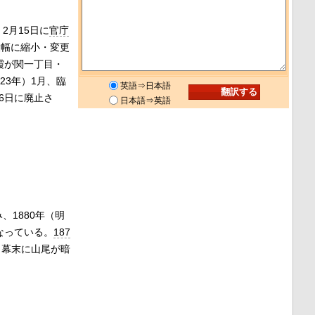
2月15日に
官庁
大幅に縮小・変更
霞が関一丁目・
23年）1月、臨
英語⇒日本語
6日に廃止さ
日本語⇒英語
、1880年（明
なっている。
187
、幕末に山尾が暗