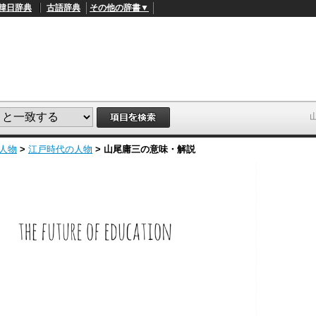
韓日辞典
古語辞典
その他の辞書▼
人物
>
江戸時代の人物
>
山尾庸三
の意味・解説