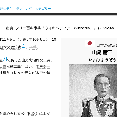
用語の索引
ランキング
カテゴリー
出典: フリー百科事典『ウィキペディア（Wikipedia）』 (2026/03/11 0
年
11月5日
〈
天保
8年
10月8日
〉-
19
日本
の
政治
[
2
]
日本
の
政治家
。
子爵
。
山尾 庸三
[
3
]
やまお ようぞう
屋
であった山尾忠治郎の二男。
口市
秋穂二島）出身。
木戸幸一
外祖父（長女の寿栄が木戸の母）
を認められ奉公（
陪臣
）に上が