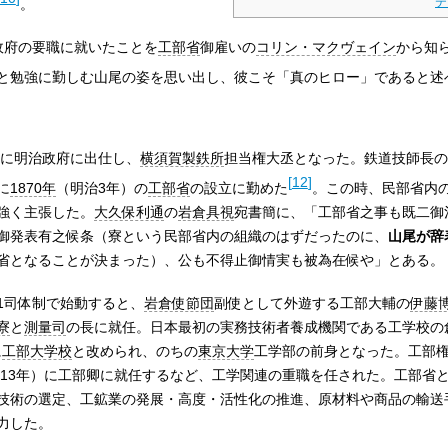
テ
。
政府の要職に就いたことを
工部省
御雇いの
コリン・マクヴェイン
から知
と勉強に勤しむ山尾の姿を思い出し、彼こそ「真のヒロー」であると述
に明治政府に出仕し、
横須賀製鉄所
担当権大丞となった。鉄道技師長の
[
12
]
に
1870年
（明治3年）の
工部省
の設立に勤めた
。この時、民部省内
強く主張した。
大久保利通
の
岩倉具視
宛書簡に、「工部省之事も既二御
御発表有之候条（寮という民部省内の組織のはずだったのに、
山尾が辞
省となることが決まった）、公も不得止御情実も被為在候や」とある。
寮1司体制で始動すると、
岩倉使節団
副使として外遊する工部大輔の
伊藤
寮
と
測量司
の長に就任。日本最初の実務技術者養成機関である工学校の
に
工部大学校
と改められ、のちの
東京大学
工学部の前身となった。工部
13年）に工部卿に就任するなど、工学関連の重職を任された。工部省
技術の選定、工鉱業の発展・高度・活性化の推進、原材料や商品の輸送
力した。