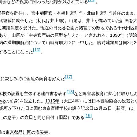
餐会などの祝宴に関わった記録が残されている
。
制局長官を辞任し、宮中顧問官・有栖川宮別当・北白川宮別当兼任のまま、
代総裁に就任した（初代は
井上馨
)。山尾は、井上が進めていた計画を
日に閣議決定を受けた。現在の日比谷公園と諸官庁の敷地である千代田区
あり、山尾が「中央官庁街の原型を与えた」と言われる。
1890年
（明治
約の満期前解約について
山縣有朋
大臣に上申した。臨時建築局は同3月2
[
16
]
することになった
。
[
17
]
墨に親しみ特に
金魚
の飼育を好んだ
。
[
18
]
学校
の設置を主張する
建白書
を表す
など障害者教育に熱心に取り組み
学校
の前身)を設立した。
1915年
（大正4年）には日本聾唖協会の総裁と
認可が下りた日に因む東京盲唖学校の設立記念日12月22日（
新暦
）は
[
19
]
一
の息子）の
命日
と同じ日付（
旧暦
）である
。
所は
東京都
品川区
の
海晏寺
。