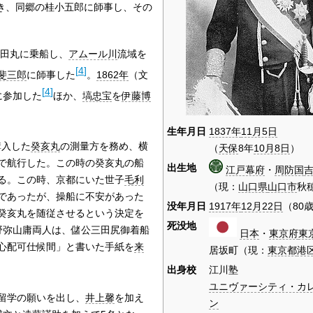
き、同郷の桂小五郎に師事し、その
田丸に乗船し、
アムール川
流域を
[
4
]
斐三郎
に師事した
。
1862年
（文
[
4
]
に参加した
ほか、
塙忠宝
を
伊藤博
生年月日
1837年
11月5日
購入した
癸亥丸
の測量方を務め、横
（
天保
8年
10月8日
）
で航行した。この時の癸亥丸の船
出生地
江戸幕府
・
周防国
る。この時、京都にいた世子
毛利
（現：
山口県
山口市
秋
であったが、操船に不安があった
没年月日
1917年
12月22日
（80
癸亥丸を随従させるという決定を
死没地
野弥山庸両人は、儲公三田尻御着船
日本
・
東京府
東
心配可仕候間」と書いた手紙を
来
居坂町（現：
東京都
港
出身校
江川塾
ユニヴァーシティ・カ
留学の願いを出し、
井上馨
を加え
ン