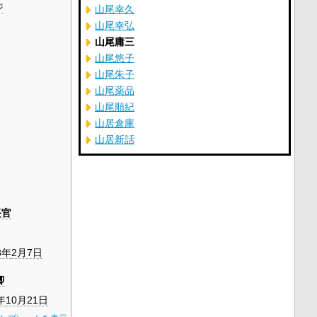
ジ
山尾幸久
山尾幸弘
山尾庸三
山尾悠子
山尾朱子
山尾薬品
山尾順紀
山居倉庫
山居新話
長官
8年
2月7日
卿
年
10月21日