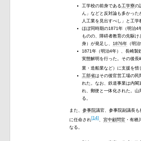
工学校の前身である
工学寮
の
ん」などと反対論も多かった
人工業を見出すべし」と工学
ほぼ同時期の1871年（明治
ものの、障碍者教育の先駆けと
身）が発足し、
1876年
（明治
1871年（明治4年）、長崎製
実態解明を行った。その後長
業・造船業など）に支援を惜
工部省
はその後官営工場の民
れた。なお、鉄道事業は内閣
れ、郵便と一体化された。山
る。
また、
参事院
議官、参事院副議長も
[
14
]
に任命され
、
宮中顧問官
・有栖
なる。