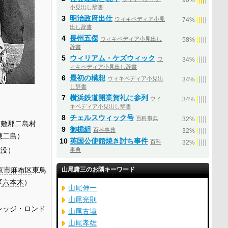
90%
小見出し辞書
3
明治政府出仕
ウィキペディア小見
|
|
|
|
|
74%
出し辞書
4
長州五傑
ウィキペディア小見出し
|
|
|
|
|
58%
辞書
5
ウィリアム・ケズウィック
ウ
|
|
|
|
|
34%
ィキペディア小見出し辞書
6
最初の構想
ウィキペディア小見出
|
|
|
|
|
34%
し辞書
7
横浜鉄道開業賀礼に参列
ウィ
|
|
|
|
|
34%
キペディア小見出し辞書
8
チェルスウィック号
百科事典
|
|
|
|
|
32%
吉敷郡
二島村
9
御楯組
百科事典
|
|
|
|
|
32%
穂二島）
10
英国公使館焼き討ち事件
百科
|
|
|
|
|
32%
歳没）
事典
京市
麻布区
東鳥
山尾庸三のお隣キーワード
区
六本木
）
山尾伸一
山尾光則
レッジ・ロンド
山尾古墳
山尾孝雄