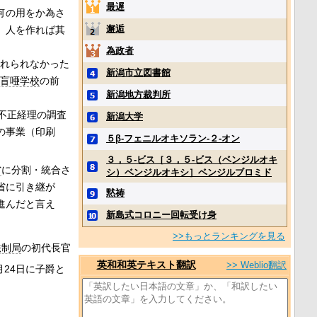
最遅
何の用をか為さ
邂逅
、人を作れば其
為政者
入れられなかった
新潟市立図書館
盲唖学校
の前
新潟地方裁判所
不正経理の調査
新潟大学
の事業（印刷
５β‐フェニルオキソラン‐２‐オン
３，５‐ビス［３，５‐ビス（ベンジルオキ
省
に分割・統合さ
シ）ベンジルオキシ］ベンジルブロミド
省に引き継が
黙祷
進んだと言え
新島式コロニー回転受け身
>>もっとランキングを見る
法制局
の初代長官
英和和英テキスト翻訳
>> Weblio翻訳
月24日に子爵と