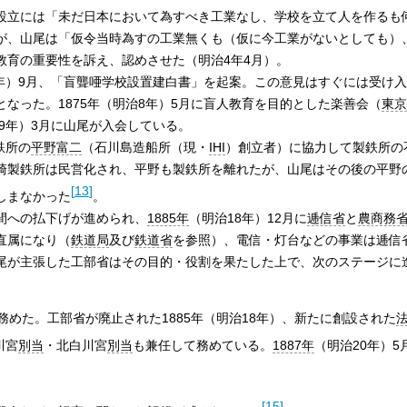
設立には「未だ日本において為すべき工業なし、学校を立て人を作るも
が、山尾は「仮令当時為すの工業無くも（仮に今工業がないとしても）
教育の重要性を訴え、認めさせた（明治4年4月）。
4年）9月、「盲聾唖学校設置建白書」を起案。この意見はすぐには受け
なった。1875年（明治8年）5月に盲人教育を目的とした楽善会（
東京
9年）3月に山尾が入会している。
鉄所の
平野富二
（石川島造船所（現・
IHI
）創立者）に協力して製鉄所の
崎製鉄所は民営化され、平野も製鉄所を離れたが、山尾はその後の平野
[
13
]
しまなかった
。
間への払下げが進められ、
1885年
（明治18年）12月に
逓信省
と
農商務
直属になり（
鉄道局
及び
鉄道省
を参照）、電信・灯台などの事業は逓信
尾が主張した工部省はその目的・役割を果たした上で、次のステージに
務めた。工部省が廃止された1885年（明治18年）、新たに創設された
川宮
別当
・北白川宮
別当
も兼任して務めている。
1887年
（明治20年）5
[
15
]