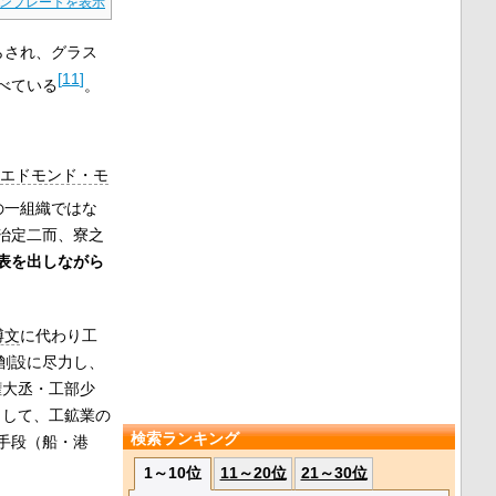
ンプレートを表示
らされ、グラス
[
11
]
べている
。
エドモンド・モ
の一組織ではな
治定二而、寮之
表を出しながら
博文
に代わり工
創設に尽力し、
権大丞・工部少
として、工鉱業の
検索ランキング
手段（船・港
1～10位
11～20位
21～30位