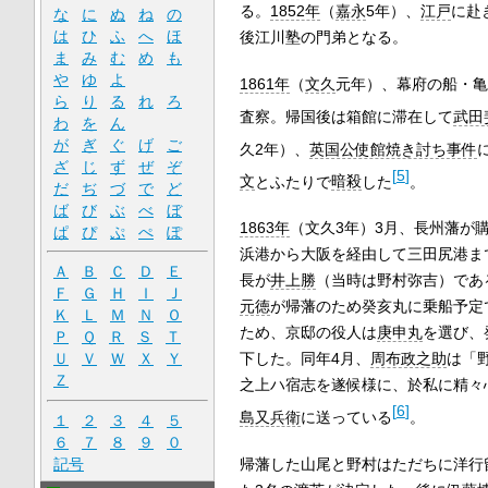
る。
1852年
（
嘉永
5年）、
江戸
に赴
な
に
ぬ
ね
の
は
ひ
ふ
へ
ほ
後江川塾の門弟となる。
ま
み
む
め
も
や
ゆ
よ
1861年
（
文久
元年）、幕府の船・亀
ら
り
る
れ
ろ
査察。帰国後は箱館に滞在して
武田
わ
を
ん
が
ぎ
ぐ
げ
ご
久2年）、
英国公使館焼き討ち事件
ざ
じ
ず
ぜ
ぞ
[
5
]
文
とふたりで
暗殺
した
。
だ
ぢ
づ
で
ど
ば
び
ぶ
べ
ぼ
1863年
（文久3年）3月、長州藩が
ぱ
ぴ
ぷ
ぺ
ぽ
浜港から大阪を経由して三田尻港ま
Ａ
Ｂ
Ｃ
Ｄ
Ｅ
長が
井上勝
（当時は野村弥吉）であ
Ｆ
Ｇ
Ｈ
Ｉ
Ｊ
元徳
が帰藩のため癸亥丸に乗船予定
Ｋ
Ｌ
Ｍ
Ｎ
Ｏ
ため、京邸の役人は
庚申丸
を選び、
Ｐ
Ｑ
Ｒ
Ｓ
Ｔ
Ｕ
Ｖ
Ｗ
Ｘ
Ｙ
下した。同年4月、
周布政之助
は「
Ｚ
之上ハ宿志を遂候様に、於私に精々
[
6
]
島又兵衛
に送っている
。
１
２
３
４
５
６
７
８
９
０
記号
帰藩した山尾と野村はただちに洋行