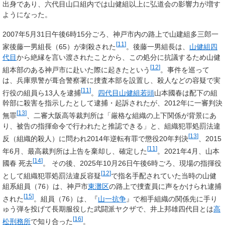
出身であり、六代目山口組内では山健組以上に弘道会の影響力が増す
ようになった。
2007年5月31日午後6時15分ごろ、神戸市内の路上で山建組多三郎一
[
11
]
家後藤一男組長（65）が刺殺された
。後藤一男組長は、
山健組四
代目
から絶縁を言い渡されたことから、この処分に抗議するため山健
[
12
]
組本部のある神戸市に赴いた際に起きたという
。事件を巡って
は、兵庫県警が葺合警察署に捜査本部を設置し、殺人などの容疑で実
[
11
]
行役の組員ら13人を逮捕
。
四代目山健組若頭
山本國春は配下の組
幹部に殺害を指示したとして逮捕・起訴されたが、2012年に一審判決
[
13
]
無罪
、二審大阪高等裁判所は「厳格な組織の上下関係が背景にあ
り、被告の指揮命令で行われたと推認できる」と、組織犯罪処罰法違
[
13
]
反（組織的殺人）に問われ2014年逆転有罪で懲役20年判決
、2015
[
11
]
年6月、最高裁判所は上告を棄却し、確定した
。2021年4月、山本
[
14
]
國春 死去
。 その後、2025年10月26日午後6時ごろ、現場の指揮役
[
12
]
として組織犯罪処罰法違反容疑
で指名手配されていた当時の山健
組系組員（76）は、神戸市
東灘区
の路上で捜査員に声をかけられ逮捕
[
15
]
された
。組員（76）は、『
山一抗争
』で相手組織の関係先に手り
ゅう弾を投げて長期服役した武闘派ヤクザで、井上邦雄四代目とは
高
[
16
]
松刑務所
で知り合った
。