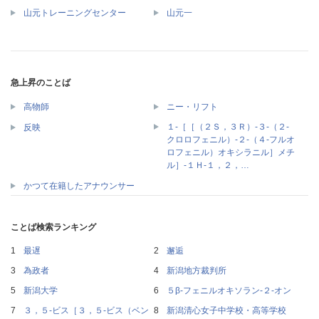
山元トレーニングセンター
山元一
急上昇のことば
高物師
ニー・リフト
１‐［［（２Ｓ，３Ｒ）‐３‐（２‐
反映
クロロフェニル）‐２‐（４‐フルオ
ロフェニル）オキシラニル］メチ
ル］‐１Ｈ‐１，２，…
かつて在籍したアナウンサー
ことば検索ランキング
最遅
邂逅
為政者
新潟地方裁判所
新潟大学
５β‐フェニルオキソラン‐２‐オン
３，５‐ビス［３，５‐ビス（ベン
新潟清心女子中学校・高等学校