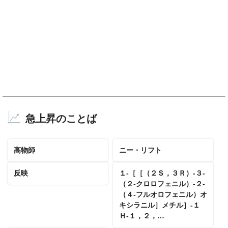
急上昇のことば
高物師
ニー・リフト
反映
１‐［［（２Ｓ，３Ｒ）‐３‐
（２‐クロロフェニル）‐２‐
（４‐フルオロフェニル）オ
キシラニル］メチル］‐１
Ｈ‐１，２，…