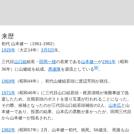
来歴
初代 山本健一（1961-1982）
1925年
〈大正14年〉
3月5日
生。
三代目
山口組
組長・
田岡一雄
の若衆である
山本健一
が
1961年
（昭和
[
8
]
36年）
に
山健組
を
結成
。
愚連隊
を源流としている
。
1969年
（昭和44年）、初代山健組若頭に渡辺芳則が就任。
1971年
（昭和46年）に三代目山口組若頭・梶原清晴が海難事故で急
逝したため、次期若頭のポストを巡り互選が行われることになった。
その際、候補となったのが三代目山口組若頭補佐の2人、
山本広
と山
本健一であり、投票の結果、山本広の票数が多かったが、田岡三代目
から山本健一が指名された。
1982年
（昭和57年）2月、山本健一初代、病死。56歳没。 死後も山