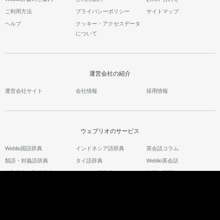
ご利用方法
プライバシーポリシー
サイトマップ
ヘルプ
クッキー・アクセスデータ
について
運営会社の紹介
運営会社サイト
会社情報
採用情報
ウェブリオのサービス
Weblio国語辞典
インドネシア語辞典
英会話コラム
類語・対義語辞典
タイ語辞典
Weblio英会話
英和辞典・和英辞典
ベトナム語辞典
英語の質問箱
Weblio翻訳
古語辞典
語彙力診断
中国語辞典
スピーキングテスト
韓国語辞典
キャリジェネ～生成AIスク
ール・AIスキルでキャリア