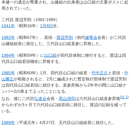
本健一の遺志が尊重され、山健組の出身者は山口組の主要ポストに起
用されていった。
二代目 渡辺芳則（1982-1989）
1941年
〈昭和16年〉
1月8日
生。
1982年
（昭和57年）、若頭・
渡辺芳則
（初代
健竜会
会長）が二代目
山健組組長に就任した。三代目山口組直参に昇格した。
1984年
（昭和59年）に
山口組
が四代目体制に移行すると、渡辺は四
代目山口組若頭補佐に昇格する。
1985年
（昭和60年）1月、四代目山口組の組長・
竹中正久
と若頭・
中
山勝正
が暗殺されると、2月に編成された暫定執行部体制で渡辺芳則
は四代目山口組若頭に就任する。直参昇格から
2年半
の間に山口組ナ
ンバー2の座まで上ったことになる。
[
注 1
]
なお、後に二代目
弘道会
会長・
髙山清司
は六代目山口組直参昇格
からわずか
3ヶ月
で六代目山口組若頭に就任し、渡辺の記録を破って
いる。
1989年
（平成元年）4月27日、五代目山口組組長に就任した。