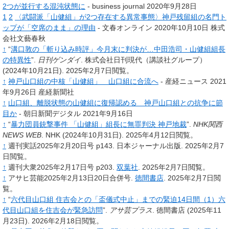
2つが並行する混沌状態に
- business journal 2020年9月28日
1
2
〈武闘派「山健組」が2つ存在する異常事態〉神戸残留組の名門ト
ップが「空席のまま」の理由
- 文春オンライン 2020年10月10日 株式
会社文藝春秋
↑
“
溝口敦の「斬り込み時評」今月末に判決が…中田浩司・山健組組長
の特異性
”.
日刊ゲンダイ
.
株式会社日刊現代（講談社グループ）
(2024年10月21日).
2025年2月7日閲覧。
↑
神戸山口組の中核「山健組」 山口組に合流へ
- 産経ニュース 2021
年9月26日 産経新聞社
↑
山口組、離脱状態の山健組に復帰認める 神戸山口組との抗争に節
目か
- 朝日新聞デジタル 2021年9月16日
↑
“
暴力団員銃撃事件 「山健組」組長に無罪判決 神戸地裁
”.
NHK関西
NEWS WEB
.
NHK
(2024年10月31日).
2025年4月12日閲覧。
↑
週刊実話2025年2月20日号 p143. 日本ジャーナル出版. 2025年2月7
日閲覧。
↑
週刊大衆2025年2月17日号 p203.
双葉社
. 2025年2月7日閲覧。
↑
アサヒ芸能2025年2月13日20日合併号.
徳間書店
. 2025年2月7日閲
覧。
↑
“
六代目山口組 住吉会との「盃儀式中止」までの緊迫14日間（1）六
代目山口組を住吉会が緊急訪問
”.
アサ芸プラス
.
徳間書店
(2025年11
月23日).
2026年2月18日閲覧。