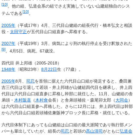
[
10
]
。他の組、弘道会系の組でさえ実施していない山建組独自のシス
[
10
]
テムである
。
2005年
（平成17年）4月、三代目山健組の組長代行・橋本弘文と相談
役・
太田守正
が五代目山口組直参へ昇格する。
2007年
（平成19年）3月、病気により刑の執行停止を受け釈放された
[
9
]
。4月5日、病死。67歳没。
四代目 井上邦雄（2005-2018）
1948年
〈昭和23年〉
8月22日
生（
77
歳）
。
2005年
8月、
司忍
を首領に据えた
六代目山口組
が発足すると、桑田兼
吉三代目は引退して若頭・井上邦雄が山健組四代目を継承し、井上四
代目は六代目山口組直参に昇格し幹部に就任した。11月、山健組の舎
弟頭・
木村阪喜
（
木村會
会長）と舎弟頭補佐・森尾卯太郎（
大同会
）
は六代目山口組直参へ昇格した。さらに12月には、井上四代目は幹部
から六代目山口組若頭補佐兼阪神ブロック長に昇格・就任している。
六代目体制下にあっても山健組は山口組の最大派閥であり執行部メン
バーも輩出していたが、組長の
司忍
と若頭の
髙山清司
がともに
弘道会