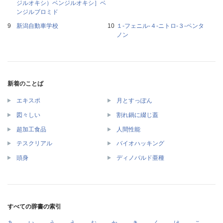
ジルオキシ）ベンジルオキシ］ベ
ンジルブロミド
新潟自動車学校
１‐フェニル‐４‐ニトロ‐３‐ペンタ
ノン
新着のことば
エキスポ
月とすっぽん
図々しい
割れ鍋に綴じ蓋
超加工食品
人間性能
テスクリアル
バイオハッキング
頭身
ディノバルド亜種
すべての辞書の索引