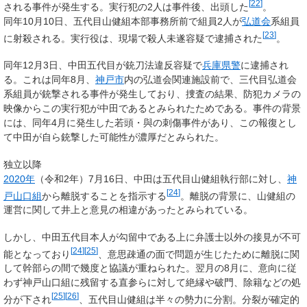
[
22
]
される事件が発生する。実行犯の2人は事件後、出頭した
。
同年10月10日、五代目山健組本部事務所前で組員2人が
弘道会
系組員
[
23
]
に射殺される。実行役は、現場で殺人未遂容疑で逮捕された
。
同年12月3日、中田五代目が銃刀法違反容疑で
兵庫県警
に逮捕され
る。これは同年8月、
神戸市
内の弘道会関連施設前で、三代目弘道会
系組員が銃撃される事件が発生しており、捜査の結果、防犯カメラの
映像からこの実行犯が中田であるとみられたためである。事件の背景
には、同年4月に発生した若頭・與の刺傷事件があり、この報復とし
て中田が自ら銃撃した可能性が濃厚だとみられた。
独立以降
2020年
（令和2年）7月16日、中田は五代目山健組執行部に対し、
神
[
24
]
戸山口組
から離脱することを指示する
。離脱の背景に、山健組の
運営に関して井上と意見の相違があったとみられている。
しかし、中田五代目本人が勾留中である上に弁護士以外の接見が不可
[
24
]
[
25
]
能となっており
、意思疎通の面で問題が生じたために離脱に関
して幹部らの間で幾度と協議が重ねられた。翌月の8月に、意向に従
わず神戸山口組に残留する直参らに対して絶縁や破門、除籍などの処
[
25
]
[
26
]
分が下され
、五代目山健組は半々の勢力に分割。分裂が確定的