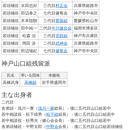
若頭補佐
水田忠好
三代目
村正会
兵庫県姫路市
若頭補佐
田辺泰之
七代目健竜会
神戸市中央区
若頭補佐
木本陸朗
三代目
鷲坂組
愛媛県松山市
若頭補佐
田中純一
二代目
中川連合会
福岡市博多区
若頭補佐
松森 治
三代目
宮鉄組
神戸市兵庫区
若頭補佐
岡田 渉
二代目
武神会
兵庫県姫路市
若頭補佐
田辺瑞紀
七代目
健竜会
神戸市中央区
神戸山口組残留派
氏名
率いる団体
本拠地
高橋武身
高橋組
岩手県盛岡市
主な出身者
二代目
舎弟頭・浅川一實（
浅川一家
総長） - 後に五代目山口組若中
若中相談役・松下靖男（
松下組
組長） - 後に五代目山口組若中
若中相談役・杉秀夫（健心会会長） - 後に五代目山口組若中
舎弟頭補佐・中野太郎（
中野会
会長） - 後に五代目山口組若頭補佐