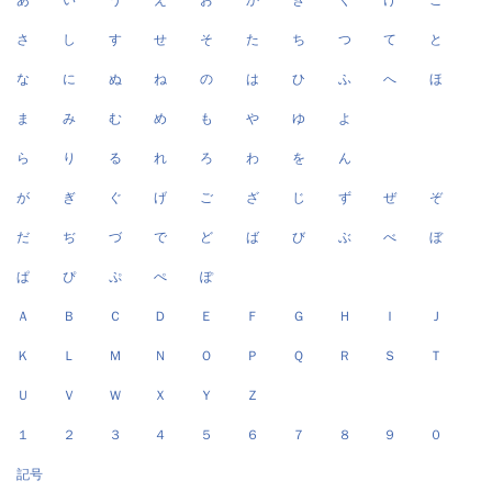
あ
い
う
え
お
か
き
く
け
こ
さ
し
す
せ
そ
た
ち
つ
て
と
な
に
ぬ
ね
の
は
ひ
ふ
へ
ほ
ま
み
む
め
も
や
ゆ
よ
ら
り
る
れ
ろ
わ
を
ん
が
ぎ
ぐ
げ
ご
ざ
じ
ず
ぜ
ぞ
だ
ぢ
づ
で
ど
ば
び
ぶ
べ
ぼ
ぱ
ぴ
ぷ
ぺ
ぽ
Ａ
Ｂ
Ｃ
Ｄ
Ｅ
Ｆ
Ｇ
Ｈ
Ｉ
Ｊ
Ｋ
Ｌ
Ｍ
Ｎ
Ｏ
Ｐ
Ｑ
Ｒ
Ｓ
Ｔ
Ｕ
Ｖ
Ｗ
Ｘ
Ｙ
Ｚ
１
２
３
４
５
６
７
８
９
０
記号