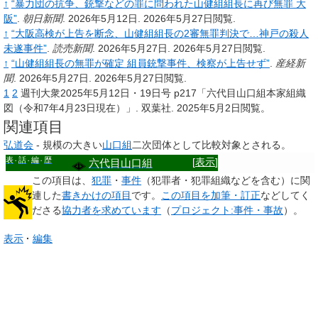
↑
“暴力団の抗争、銃撃などの罪に問われた山健組組長に再び無罪 大
阪”
.
朝日新聞
. 2026年5月12日
. 2026年5月27日閲覧
.
↑
“大阪高検が上告を断念、山健組組長の2審無罪判決で…神戸の殺人
未遂事件”
.
読売新聞
. 2026年5月27日
. 2026年5月27日閲覧
.
↑
“山健組組長の無罪が確定 組員銃撃事件、検察が上告せず”
.
産経新
聞
. 2026年5月27日
. 2026年5月27日閲覧
.
1
2
週刊大衆2025年5月12日・19日号 p217「六代目山口組本家組織
図（令和7年4月23日現在）」. 双葉社. 2025年5月2日閲覧。
関連項目
弘道会
- 規模の大きい
山口組
二次団体として比較対象とされる。
表
話
編
歴
[
表示
]
六代目山口組
この項目は、
犯罪
・
事件
（犯罪者・犯罪組織などを含む）に関
連した
書きかけの項目
です。
この項目を加筆・訂正
などしてく
ださる
協力者を求めています
（
プロジェクト:事件・事故
）。
表示
編集