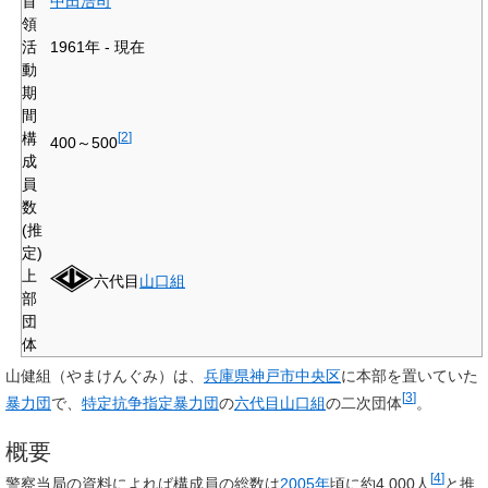
首
中田浩司
領
活
1961年 - 現在
動
期
間
構
[
2
]
400～500
成
員
数
(推
定)
上
六代目
山口組
部
団
体
山健組
（やまけんぐみ）は、
兵庫県
神戸市
中央区
に本部を置いていた
[
3
]
暴力団
で、
特定抗争指定暴力団
の
六代目山口組
の二次団体
。
概要
[
4
]
警察当局の資料によれば構成員の総数は
2005年
頃に約4,000人
と推