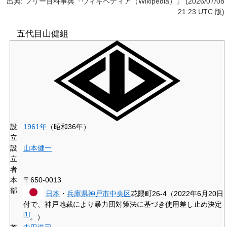
出典: フリー百科事典『ウィキペディア（Wikipedia）』 (2026/07/08
21:23 UTC 版)
五代目山健組
設
1961年
（昭和36年）
立
設
山本健一
立
者
本
〒650-0013
部
日本
・
兵庫県
神戸市
中央区
花隈町26-4（2022年6月20日
付で、神戸地裁により暴力団対策法に基づき使用差し止め決定
[
1
]
。）