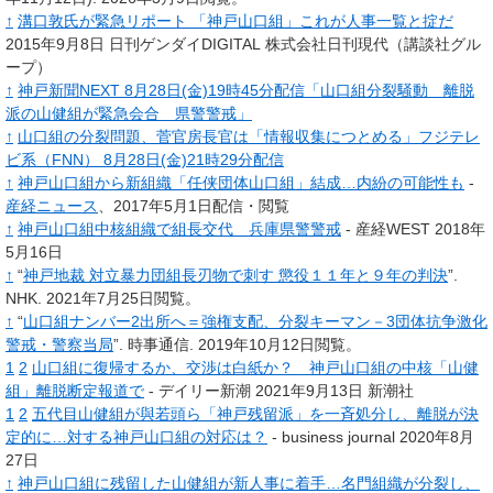
↑
溝口敦氏が緊急リポート 「神戸山口組」これが人事一覧と掟だ
2015年9月8日 日刊ゲンダイDIGITAL 株式会社日刊現代（講談社グル
ープ）
↑
神戸新聞NEXT 8月28日(金)19時45分配信「山口組分裂騒動 離脱
派の山健組が緊急会合 県警警戒」
↑
山口組の分裂問題、菅官房長官は「情報収集につとめる」フジテレ
ビ系（FNN） 8月28日(金)21時29分配信
↑
神戸山口組から新組織「任侠団体山口組」結成…内紛の可能性も
-
産経ニュース
、2017年5月1日配信・閲覧
↑
神戸山口組中核組織で組長交代 兵庫県警警戒
- 産経WEST 2018年
5月16日
↑
“
神戸地裁 対立暴力団組長刃物で刺す 懲役１１年と９年の判決
”.
NHK.
2021年7月25日閲覧。
↑
“
山口組ナンバー2出所へ＝強権支配、分裂キーマン－3団体抗争激化
警戒・警察当局
”.
時事通信.
2019年10月12日閲覧。
1
2
山口組に復帰するか、交渉は白紙か？ 神戸山口組の中核「山健
組」離脱断定報道で
- デイリー新潮 2021年9月13日 新潮社
1
2
五代目山健組が與若頭ら「神戸残留派」を一斉処分し、離脱が決
定的に…対する神戸山口組の対応は？
- business journal 2020年8月
27日
↑
神戸山口組に残留した山健組が新人事に着手…名門組織が分裂し、