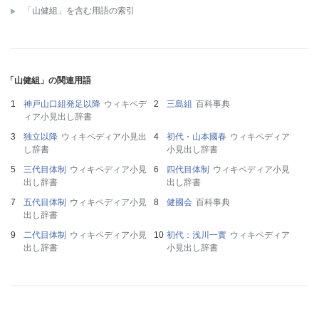
「山健組」を含む用語の索引
「山健組」の関連用語
神戸山口組発足以降
ウィキペデ
三島組
百科事典
ィア小見出し辞書
独立以降
ウィキペディア小見出
初代・山本國春
ウィキペディア
し辞書
小見出し辞書
三代目体制
ウィキペディア小見
四代目体制
ウィキペディア小見
出し辞書
出し辞書
五代目体制
ウィキペディア小見
健國会
百科事典
出し辞書
二代目体制
ウィキペディア小見
初代：浅川一實
ウィキペディア
出し辞書
小見出し辞書