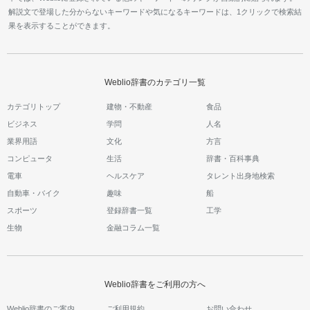
解説文で登場した分からないキーワードや気になるキーワードは、1クリックで検索結
果を表示することができます。
Weblio辞書のカテゴリ一覧
カテゴリトップ
建物・不動産
食品
ビジネス
学問
人名
業界用語
文化
方言
コンピュータ
生活
辞書・百科事典
電車
ヘルスケア
タレント出身地検索
自動車・バイク
趣味
船
スポーツ
登録辞書一覧
工学
生物
金融コラム一覧
Weblio辞書をご利用の方へ
Weblio辞書のご案内
ご利用規約
お問い合わせ