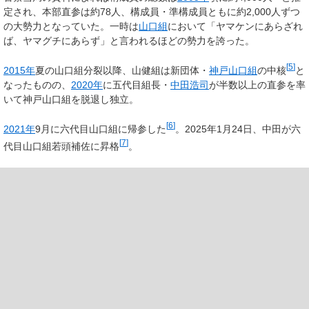
定され、本部直参は約78人、構成員・準構成員ともに約2,000人ずつ
の大勢力となっていた。一時は
山口組
において「ヤマケンにあらざれ
ば、ヤマグチにあらず」と言われるほどの勢力を誇った。
[
5
]
2015年
夏の山口組分裂以降、山健組は新団体・
神戸山口組
の中核
と
なったものの、
2020年
に五代目組長・
中田浩司
が半数以上の直参を率
いて神戸山口組を脱退し独立。
[
6
]
2021年
9月に六代目山口組に帰参した
。2025年1月24日、中田が六
[
7
]
代目山口組若頭補佐に昇格
。