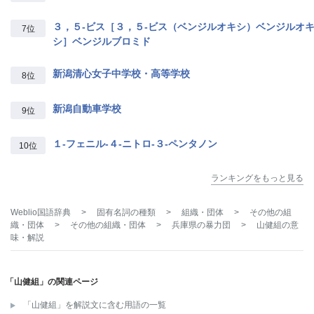
３，５‐ビス［３，５‐ビス（ベンジルオキシ）ベンジルオ
7位
シ］ベンジルブロミド
新潟清心女子中学校・高等学校
8位
新潟自動車学校
9位
１‐フェニル‐４‐ニトロ‐３‐ペンタノン
10位
ランキングをもっと見る
Weblio国語辞典
>
固有名詞の種類
>
組織・団体
>
その他の組
織・団体
>
その他の組織・団体
>
兵庫県の暴力団
>
山健組
の意
味・解説
「山健組」の関連ページ
「山健組」を解説文に含む用語の一覧