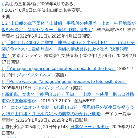
↑
髙
山の直参昇格は2005年4月である。
↑
2017年8月9日に任侠山口組に名称変更。
出典
1
2
“
山口組の傘下団体「山健組」事務所の使用差し止め 神戸地裁が
仮処分決定 暴追センター「最終目標は撤去」
”.
神戸新聞NEXT
.
神戸
新聞社
(2022年6月21日).
2025年4月12日閲覧。
↑
“
「6代目は4000人に増加、神戸は500人と半分以下に…」 山口組分
裂抗争がついに最終局面へ 両組の構成員数に差が出た“決定的理
由”
”.
文春オンライン
.
株式会社文藝春秋
(2022年1月29日).
2023年2月
17日閲覧。
↑
『Yamaguchi-gumi don celebrates a decade at the top』
1999年7
月19日
ジャパンタイムズ
（英語）
↑
『Police wary as Yamaguchi-gumi prepares to fete sixth don』
2005年8月19日
ジャパンタイムズ
（英語）
↑
新組織、文書で「神戸山口組」周知 「山菱」も使用 拠点は淡路
市の侠友会本部か
2015.9.7 21:09 産経WEST
↑
“
「コンパニオンも集結」6代目山口組・司忍組長の誕生日を祝う会
と神戸山口組・井上組長宅への襲撃のわかれた明暗
”.
デイリー新潮
.
新潮社
(2025年1月29日).
2025年2月7日閲覧。
↑
週刊実話2025年2月20日号 p143.
日本ジャーナル出版
. 2025年2月7
日閲覧。