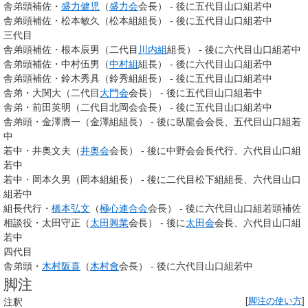
舎弟頭補佐・
盛力健児
（
盛力会
会長） - 後に五代目山口組若中
舎弟頭補佐・松本敏久（松本組組長） - 後に五代目山口組若中
三代目
舎弟頭補佐・根本辰男（二代目
川内組
組長） - 後に六代目山口組若中
舎弟頭補佐・中村伍男（
中村組
組長） - 後に六代目山口組若中
舎弟頭補佐・鈴木秀具（鈴秀組組長） - 後に五代目山口組若中
舎弟・大関大（二代目
大門会
会長） - 後に五代目山口組若中
舎弟・前田英明（二代目北岡会会長） - 後に五代目山口組若中
舎弟頭・金澤膺一（金澤組組長） - 後に臥龍会会長、五代目山口組若
中
若中・井奥文夫（
井奥会
会長） - 後に中野会会長代行、六代目山口組
若中
若中・岡本久男（岡本組組長） - 後に二代目松下組組長、六代目山口
組若中
組長代行・
橋本弘文
（
極心連合会
会長） - 後に六代目山口組若頭補佐
相談役・太田守正（
太田興業
会長） - 後に
太田会
会長、六代目山口組
若中
四代目
舎弟頭・
木村阪喜
（
木村會
会長） - 後に六代目山口組若中
脚注
注釈
[
脚注の使い方
]