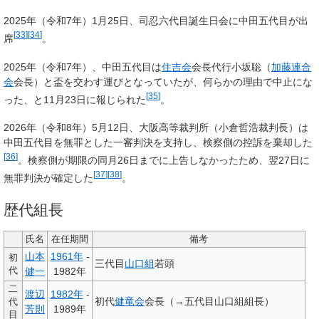
2025年（令和7年）1月25日、司忍六代目誕生日会に中田五代目が出
[
33
]
[
34
]
席
。
2025年（令和7年）、中田五代目は
住吉会
会長代行小坂聡（
加藤連合
会
会長）と盃を交わす運びとなっていたが、何らかの理由で中止にな
[
35
]
った、と11月23日に報じられた
。
2026年（令和8年）5月12日、大阪高等裁判所（小倉哲浩裁判長）は
中田五代目を無罪とした一審判決を支持し、検察側の控訴を棄却した
[
36
]
。検察側が期限の同月26日までに上告しなかったため、翌27日に
[
37
]
[
38
]
無罪判決が確定した
。
歴代組長
氏名
在任期間
備考
山本
1961年
-
初
三代目
山口組
若頭
代
健一
1982年
二
渡辺
1982年
-
初代
健竜会
会長（→五代目山口組組長）
代
芳則
1989年
目