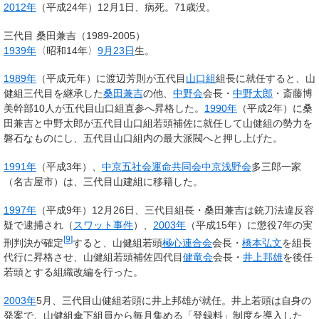
2012年
（平成24年）12月1日、病死。71歳没。
三代目 桑田兼吉（1989-2005）
1939年
〈昭和14年〉
9月23日
生。
1989年
（平成元年）に渡辺芳則が五代目
山口組
組長に就任すると、山
健組三代目を継承した
桑田兼吉
の他、
中野会
会長・
中野太郎
・斎藤博
美幹部10人が五代目山口組直参へ昇格した。
1990年
（平成2年）に桑
田兼吉と中野太郎が五代目山口組若頭補佐に就任して山健組の勢力を
磐石なものにし、五代目山口組内の最大派閥へと押し上げた。
1991年
（平成3年）、
中京五社会
運命共同会
中京浅野会
多三郎一家
（名古屋市）は、三代目山建組に移籍した。
1997年
（平成9年）12月26日、三代目組長・桑田兼吉は銃刀法違反容
疑で逮捕され（
スワット事件
）、
2003年
（平成15年）に懲役7年の実
[
9
]
刑判決が確定
すると、山健組若頭
極心連合会
会長・
橋本弘文
を組長
代行に昇格させ、山健組若頭補佐四代目
健竜会
会長・
井上邦雄
を後任
若頭とする組織改編を行った。
2003年
5月、三代目山健組若頭に井上邦雄が就任。井上若頭は自身の
発案で、山健組傘下組員から毎月集める「登録料」制度を導入した