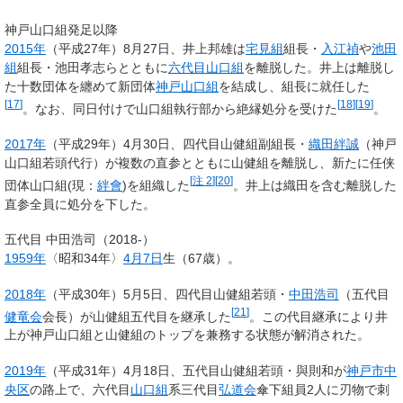
神戸山口組発足以降
2015年
（平成27年）8月27日、井上邦雄は
宅見組
組長・
入江禎
や
池田
組
組長・池田孝志らとともに
六代目山口組
を離脱した。井上は離脱し
た十数団体を纏めて新団体
神戸山口組
を結成し、組長に就任した
[
17
]
[
18
]
[
19
]
。なお、同日付けで山口組執行部から絶縁処分を受けた
。
2017年
（平成29年）4月30日、四代目山健組副組長・
織田絆誠
（神戸
山口組若頭代行）が複数の直参とともに山健組を離脱し、新たに任侠
[
注 2
]
[
20
]
団体山口組(現：
絆會
)を組織した
。井上は織田を含む離脱した
直参全員に処分を下した。
五代目 中田浩司（2018-）
1959年
〈昭和34年〉
4月7日
生（
67
歳）
。
2018年
（平成30年）5月5日、四代目山健組若頭・
中田浩司
（五代目
[
21
]
健竜会
会長）が山健組五代目を継承した
。この代目継承により井
上が神戸山口組と山健組のトップを兼務する状態が解消された。
2019年
（平成31年）4月18日、五代目山健組若頭・與則和が
神戸市
中
央区
の路上で、六代目
山口組
系三代目
弘道会
傘下組員2人に刃物で刺