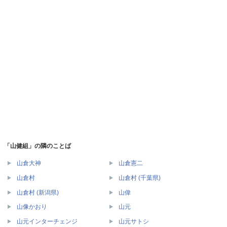
「山健組」の隣のことば
山倉大神
山倉憲二
山倉村
山倉村 (千葉県)
山倉村 (新潟県)
山偉
山像かおり
山元
山元インターチェンジ
山元サトシ