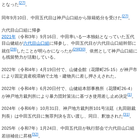
[
27
]
となった
。
[
27
]
同年9月10日、中田五代目は神戸山口組から除籍処分を受けた
。
六代目山口組に帰参
2021年
（令和3年）9月16日、中田率いる一本独鈷となっていた五代
目山健組が
六代目山口組
に帰参し、中田五代目が六代目山口組幹部に
[
28
]
[
29
]
[
30
]
就任
したことが明らかになったが
、依然として神戸山口組に
も残留勢力が活動している。
2022年（令和4年）4月19日付で、山健会館（花隈町25-15）が神戸市
により固定資産税滞納で土地・建物共に差し押さえされた。
2022年（令和4年）6月20日付で、山健組本部事務所（花隈町26-4）
[
1
]
が神戸地方裁判所により暴力団対策法に基づき使用差し止め決定
。
2024年（令和6年）10月31日、神戸地方裁判所101号法廷（丸田顕裁
[
31
]
判長）は中田五代目に無罪判決を言い渡し、同日、釈放された
。
2025年（令和7年）1月24日、中田五代目が執行部会で六代目山口組
[
32
]
若頭補佐に昇格
。