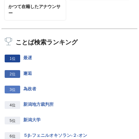
かつて在籍したアナウンサ
ー
ことば検索ランキング
最遅
1位
邂逅
2位
為政者
3位
新潟地方裁判所
4位
新潟大学
5位
５β‐フェニルオキソラン‐２‐オン
6位