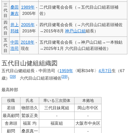
三
桑田
1989年
-
二代目健竜会会長（→五代目山口組若頭補
代
兼吉
2005年
佐）
目
四
井上
2005年
-
四代目健竜会会長（→六代目山口組若頭補佐
代
邦雄
2018年
→2015年8月
神戸山口組
組長）
目
五
中田
2018年
-
五代目健竜会会長（→神戸山口組→一本独鈷
代
浩司
現在
→2025年1月 六代目山口組若頭補佐）
目
五代目山健組組織図
五代目山健組組長 - 中田浩司（
1959年
〈昭和34年〉
4月7日
生（
67
[
39
]
[
39
]
歳）
六代目山口組若頭補佐
）
最高幹部
役職
氏名
率いる三次団体
本拠地
若頭
物部浩久
三代目妹尾組
岡山市中区
最高顧問
鷲坂正美
-
-
舎弟頭
福富 均
福富組
大阪市中央区
顧問
桑原真一
-