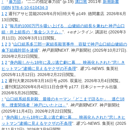
↑
『
暴力団
』 “二二の指定暴力団”
(p.19)
溝口敦
2011年
新潮新書
ISBN
978-4-10-610434-3
1
2
週刊アサヒ芸能2026年6月9日特大号 p149. 徳間書店. 2026年6月
13日閲覧。
1
2
“
毎月約1000万円を吸い上げる…山健組の組長を兼ねた神戸山口
組・井上組長の「集金システム」
”.
＋αオンライン
.
講談社
(2026年3
月11日).
2026年3月11日閲覧。
1
2
3
“
山口組系多三郎一家組長殺害事件 容疑で神戸山口組山健組の
傘下組織幹部を逮捕
”.
神戸新聞NEXT
.
神戸新聞社
(2025年10月27日).
2026年2月22日閲覧。
1
2
“
身内殺しから18年に及ぶ逃亡劇に幕...。映画化もされた"悲しき
ヒットマン"逮捕に見えるヤクザの不条理
”.
週プレNEWS
.
集英社
(2025年11月12日).
2026年2月22日閲覧。
1
2
週刊大衆2026年3月16日号 p205. 双葉社. 2026年3月4日閲覧。
↑
週刊実話2026年6月4日11日合併号 p177. 日本ジャーナル出版.
2026年5月26日閲覧。
↑
“
山口組系組長刺殺、最後のキーマン「どこまで語るか」 逃亡18
年、捜査関係者「神戸にいたとは」
”.
神戸新聞NEXT
.
神戸新聞社
(2025年11月4日).
2026年2月22日閲覧。
↑
“
身内殺しから18年に及ぶ逃亡劇に幕...。映画化もされた"悲しきヒ
ットマン"逮捕に見えるヤクザの不条理
”.
週プレNEWS
.
集英社
(2025
年11月12日).
2026年3月9日閲覧。