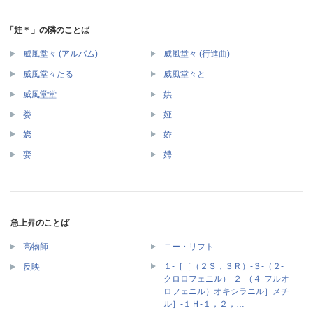
「娃＊」の隣のことば
威風堂々 (アルバム)
威風堂々 (行進曲)
威風堂々たる
威風堂々と
威風堂堂
娂
娄
娅
娆
娇
娈
娉
急上昇のことば
高物師
ニー・リフト
１‐［［（２Ｓ，３Ｒ）‐３‐（２‐
反映
クロロフェニル）‐２‐（４‐フルオ
ロフェニル）オキシラニル］メチ
ル］‐１Ｈ‐１，２，…