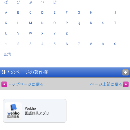
ぱ
ぴ
ぷ
ぺ
ぽ
Ａ
Ｂ
Ｃ
Ｄ
Ｅ
Ｆ
Ｇ
Ｈ
Ｉ
Ｊ
Ｋ
Ｌ
Ｍ
Ｎ
Ｏ
Ｐ
Ｑ
Ｒ
Ｓ
Ｔ
Ｕ
Ｖ
Ｗ
Ｘ
Ｙ
Ｚ
１
２
３
４
５
６
７
８
９
０
記号
娃＊のページの著作権
トップページに戻る
ページ上部に戻る
Weblio
国語辞典アプリ