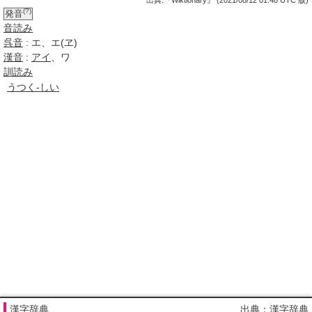
出典:『Wiktionary』 (2021/08/12 01:48 UTC 版)
(?)
発音
音読み
呉音
: エ、エ(ヱ)
漢音
:
アイ
、ワ
訓読み
うつく-しい
漢字辞典
出典：漢字辞典