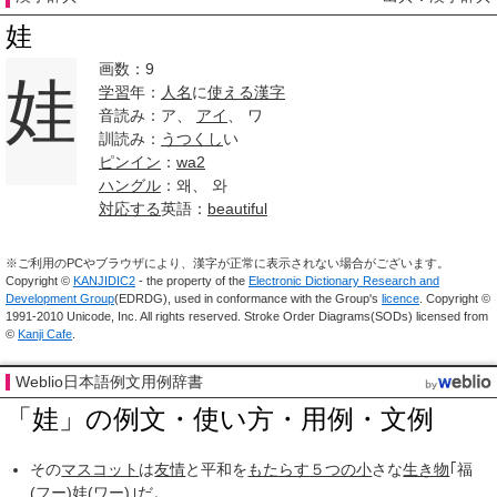
娃
画数：9
娃
学習
年：
人名
に
使える
漢字
音読み：ア、
アイ
、 ワ
訓読み：
うつくし
い
ピンイン
：
wa2
ハングル
：왜、 와
対応する
英語：
beautiful
※ご利用のPCやブラウザにより、漢字が正常に表示されない場合がございます。
Copyright ©
KANJIDIC2
- the property of the
Electronic Dictionary Research and
Development Group
(EDRDG), used in conformance with the Group's
licence
. Copyright ©
1991-2010 Unicode, Inc. All rights reserved. Stroke Order Diagrams(SODs) licensed from
©
Kanji Cafe
.
Weblio日本語例文用例辞書
「娃」の例文・使い方・用例・文例
その
マスコット
は
友情
と平和を
もたらす
５つの小
さな
生き物
｢福
(
フー
)娃(
ワー
)｣だ。