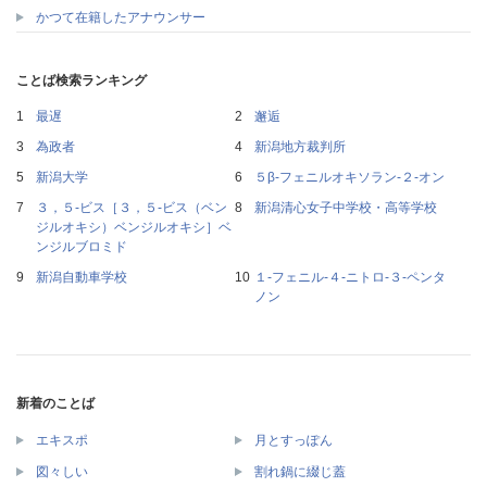
かつて在籍したアナウンサー
ことば検索ランキング
最遅
邂逅
為政者
新潟地方裁判所
新潟大学
５β‐フェニルオキソラン‐２‐オン
３，５‐ビス［３，５‐ビス（ベン
新潟清心女子中学校・高等学校
ジルオキシ）ベンジルオキシ］ベ
ンジルブロミド
新潟自動車学校
１‐フェニル‐４‐ニトロ‐３‐ペンタ
ノン
新着のことば
エキスポ
月とすっぽん
図々しい
割れ鍋に綴じ蓋