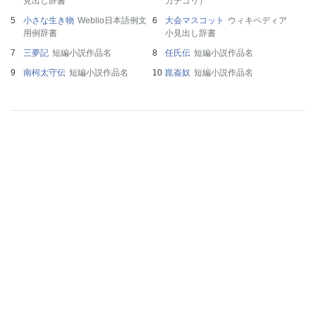
見出し辞書
カテゴリ）
小さな生き物
Weblio日本語例文
大会マスコット
ウィキペディア
用例辞書
小見出し辞書
三夢記
短編小説作品名
任氏伝
短編小説作品名
南柯太守伝
短編小説作品名
崑崙奴
短編小説作品名