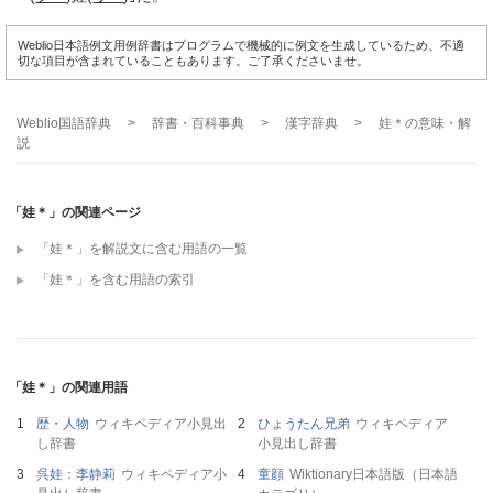
Weblio日本語例文用例辞書はプログラムで機械的に例文を生成しているため、不適
切な項目が含まれていることもあります。ご了承くださいませ。
Weblio国語辞典
>
辞書・百科事典
>
漢字辞典
>
娃＊
の意味・解
説
「娃＊」の関連ページ
「娃＊」を解説文に含む用語の一覧
「娃＊」を含む用語の索引
「娃＊」の関連用語
歴・人物
ウィキペディア小見出
ひょうたん兄弟
ウィキペディア
し辞書
小見出し辞書
呉娃：李静莉
ウィキペディア小
童顔
Wiktionary日本語版（日本語