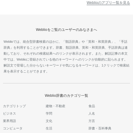
Weblioのアプリ一覧を見る
Weblioをご覧のユーザーのみなさまへ
Weblioでは、統合型辞書検索のほかに、「類語辞典」や「英和・和英辞典」、「手話
辞典」を利用することができます。辞書、類語辞典、英和・和英辞典、手話辞典は連
動しており、それぞれの検索結果へのリンクが表示されます。また、解説記事の本文
中では、Weblioに登録されている他のキーワードへのリンクが自動的に貼られます。
解説文で登場した分からないキーワードや気になるキーワードは、1クリックで検索結
果を表示することができます。
Weblio辞書のカテゴリ一覧
カテゴリトップ
建物・不動産
食品
ビジネス
学問
人名
業界用語
文化
方言
コンピュータ
生活
辞書・百科事典