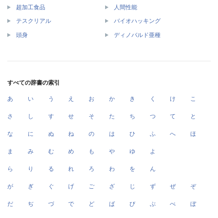
超加工食品
人間性能
テスクリアル
バイオハッキング
頭身
ディノバルド亜種
すべての辞書の索引
あ
い
う
え
お
か
き
く
け
こ
さ
し
す
せ
そ
た
ち
つ
て
と
な
に
ぬ
ね
の
は
ひ
ふ
へ
ほ
ま
み
む
め
も
や
ゆ
よ
ら
り
る
れ
ろ
わ
を
ん
が
ぎ
ぐ
げ
ご
ざ
じ
ず
ぜ
ぞ
だ
ぢ
づ
で
ど
ば
び
ぶ
べ
ぼ