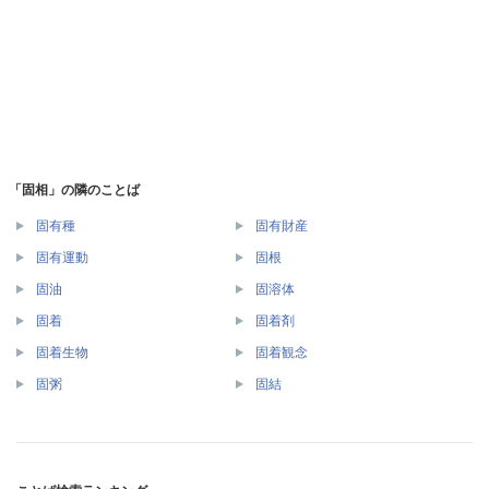
「固相」の隣のことば
固有種
固有財産
固有運動
固根
固油
固溶体
固着
固着剤
固着生物
固着観念
固粥
固結