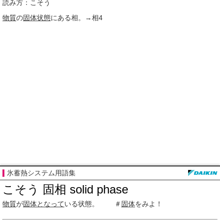
読み方：こそう
物質
の
固体状態
にある相。→相
4
氷蓄熱システム用語集
こそう 固相 solid phase
物質
が
固体
となって
いる状態。 ＃
固体
をみよ！