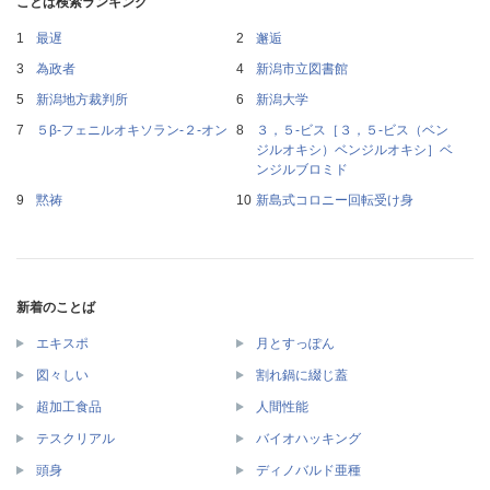
ことば検索ランキング
最遅
邂逅
為政者
新潟市立図書館
新潟地方裁判所
新潟大学
５β‐フェニルオキソラン‐２‐オン
３，５‐ビス［３，５‐ビス（ベン
ジルオキシ）ベンジルオキシ］ベ
ンジルブロミド
黙祷
新島式コロニー回転受け身
新着のことば
エキスポ
月とすっぽん
図々しい
割れ鍋に綴じ蓋
超加工食品
人間性能
テスクリアル
バイオハッキング
頭身
ディノバルド亜種