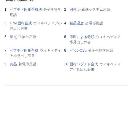
ペプチド固相合成法
分子生物学
固体
氷蓄熱システム用語
用語
DNA固相合成
ウィキペディア小
包晶温度
超電導用語
見出し辞書
融点
生物学用語
原理による分類
ウィキペディア
小見出し辞書
ペプチド固相合成
ウィキペディ
Fmoc-OSu
分子生物学用語
ア小見出し辞書
共晶
超電導用語
固相ペプチド合成
ウィキペディ
ア小見出し辞書