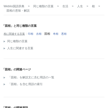
Weblio国語辞典
>
同じ種類の言葉
>
生活
>
人生
>
相
>
固相
の意味・解説
「固相」と同じ種類の言葉
固相
相に関連する言葉
印相
吉相
奇相
悪相
同じ種類の言葉
人生に関連する言葉
「固相」の関連ページ
「固相」を解説文に含む用語の一覧
「固相」を含む用語の索引
「固相」の関連用語