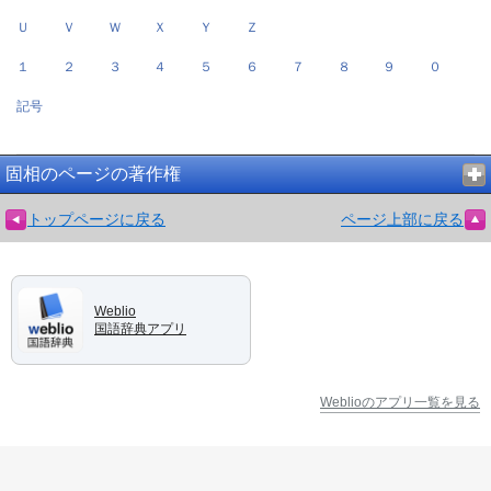
Ｕ
Ｖ
Ｗ
Ｘ
Ｙ
Ｚ
１
２
３
４
５
６
７
８
９
０
記号
固相のページの著作権
トップページに戻る
ページ上部に戻る
Weblio
国語辞典アプリ
Weblioのアプリ一覧を見る