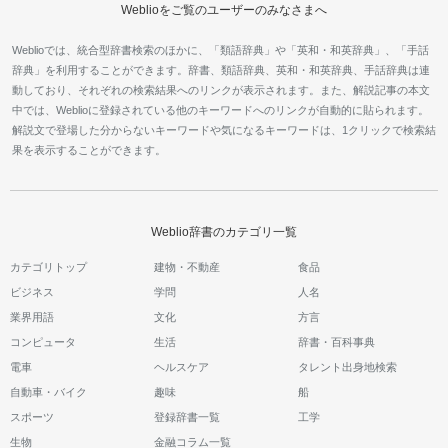
Weblioをご覧のユーザーのみなさまへ
Weblioでは、統合型辞書検索のほかに、「類語辞典」や「英和・和英辞典」、「手話
辞典」を利用することができます。辞書、類語辞典、英和・和英辞典、手話辞典は連
動しており、それぞれの検索結果へのリンクが表示されます。また、解説記事の本文
中では、Weblioに登録されている他のキーワードへのリンクが自動的に貼られます。
解説文で登場した分からないキーワードや気になるキーワードは、1クリックで検索結
果を表示することができます。
Weblio辞書のカテゴリ一覧
カテゴリトップ
建物・不動産
食品
ビジネス
学問
人名
業界用語
文化
方言
コンピュータ
生活
辞書・百科事典
電車
ヘルスケア
タレント出身地検索
自動車・バイク
趣味
船
スポーツ
登録辞書一覧
工学
生物
金融コラム一覧