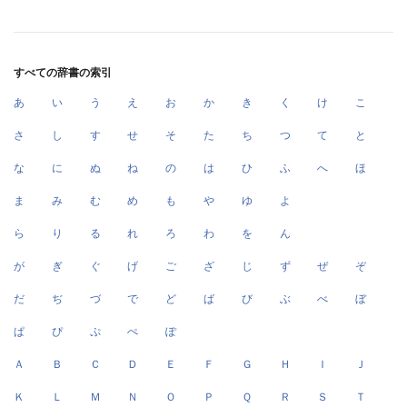
すべての辞書の索引
あ
い
う
え
お
か
き
く
け
こ
さ
し
す
せ
そ
た
ち
つ
て
と
な
に
ぬ
ね
の
は
ひ
ふ
へ
ほ
ま
み
む
め
も
や
ゆ
よ
ら
り
る
れ
ろ
わ
を
ん
が
ぎ
ぐ
げ
ご
ざ
じ
ず
ぜ
ぞ
だ
ぢ
づ
で
ど
ば
び
ぶ
べ
ぼ
ぱ
ぴ
ぷ
ぺ
ぽ
Ａ
Ｂ
Ｃ
Ｄ
Ｅ
Ｆ
Ｇ
Ｈ
Ｉ
Ｊ
Ｋ
Ｌ
Ｍ
Ｎ
Ｏ
Ｐ
Ｑ
Ｒ
Ｓ
Ｔ