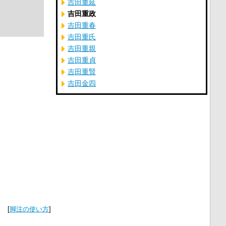
吉田重延
吉田重政
吉田重春
吉田重氏
吉田重親
吉田重貞
吉田重賢
吉田金四
[
脚注の使い方
]