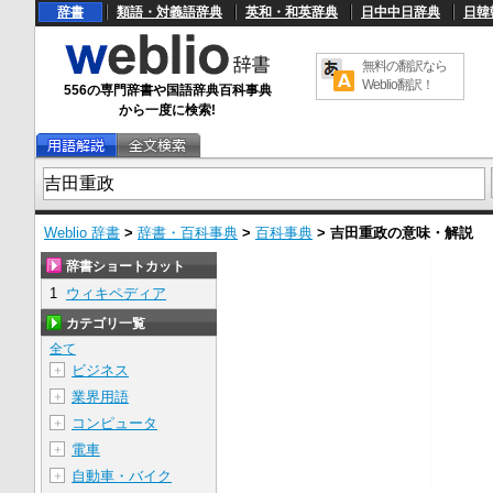
辞書
類語・対義語辞典
英和・和英辞典
日中中日辞典
日韓
無料の翻訳なら
Weblio翻訳！
556の専門辞書や国語辞典百科事典
から一度に検索!
Weblio 辞書
>
辞書・百科事典
>
百科事典
>
吉田重政
の意味・解説
辞書ショートカット
1
ウィキペディア
カテゴリ一覧
全て
ビジネス
＋
業界用語
＋
コンピュータ
＋
電車
＋
自動車・バイク
＋