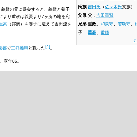
氏族
吉田氏
（
佐々木氏
支族）
て義賢の元に帰参すると、義賢と養子
父母
父：
吉田重賢
により重政は義賢より7ヶ所の地を宛
重高
（露滴）を養子に迎えて吉田流を
兄弟
重政
、
和泉守
、
若狭守
、
子
重高
、
重勝
テ
[
4
]
京都
で
三好義興
と戦った
。
。享年85。