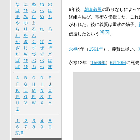
な
に
ぬ
ね
の
6年後、
朝倉義景
の取りなしによっ
は
ひ
ふ
へ
ほ
ま
み
む
め
も
縁組を結び、弓術を伝授した。これ
や
ゆ
よ
がわれた。後に義賢は重政の嫡子、
ら
り
る
れ
ろ
[
4
]
[
5
]
伝授したという
。
わ
を
ん
が
ぎ
ぐ
げ
ご
ざ
じ
ず
ぜ
ぞ
永禄
4年（
1561年
）、義賢に従い、
だ
ぢ
づ
で
ど
ば
び
ぶ
べ
ぼ
永禄12年（
1569年
）
6月10日
に死去
ぱ
ぴ
ぷ
ぺ
ぽ
Ａ
Ｂ
Ｃ
Ｄ
Ｅ
Ｆ
Ｇ
Ｈ
Ｉ
Ｊ
Ｋ
Ｌ
Ｍ
Ｎ
Ｏ
Ｐ
Ｑ
Ｒ
Ｓ
Ｔ
Ｕ
Ｖ
Ｗ
Ｘ
Ｙ
Ｚ
１
２
３
４
５
６
７
８
９
０
記号