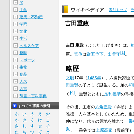
船
＋
ウィキペディア
工学
＋
索引トップ
建築・不動産
＋
吉田重政
学問
＋
文化
＋
生活
＋
吉田 重政
（よしだ しげまさ）は、
ヘルスケア
＋
[
1
]
趣味
＋
臣。
官位
は
従五位下
、
出雲守
。
スポーツ
＋
生物
略歴
＋
食品
＋
文明
17年（
1485年
）、六角氏家臣
人名
＋
田重賢
の子として誕生する。弟の
和
方言
＋
[
4
]
く
、重賢とともに
足利義晴
の弓術
辞書・百科事典
＋
すべての辞書の索引
その後、主君の
六角義賢
（承禎）よ
あ
い
う
え
お
唯授一人を基本としていたため、重
か
き
く
け
こ
仲になり、代々の領地を離れて
一乗
さ
し
す
せ
そ
[
5
]
。一乗谷では
上原高家
（豊前守）
た
ち
つ
て
と