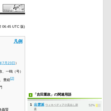
6:45 UTC 版)
凡例
年
7月23日
）
政、一鴎（号）
[
2
]
、豊経
門
「吉田重政」の関連用語
1
出雲派
ウィキペディア小見出し辞
|
|
|
|
|
52%
書
角義賢