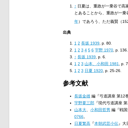
↑
日夏は、重政が一乗谷で高家
とあることから、重政が一乗
年
）であろう、ただ義賢（15
出典
1
2
長坂 1939
, p.
80.
1
2
3
4
5
6
宇野 1970
, p.
136.
↑
長坂 1939
, p.
6.
1
2
3
山本、小和田 1981
, p.
7
1
2
3
日夏 1920
, p.
25-26.
参考文献
長坂金雄
編『弓道講座 第12
宇野要三郎
『現代弓道講座 第1
山本大
、
小和田哲男
編『戦国
0766
。
日夏繁高
『
本朝武芸小伝
』大