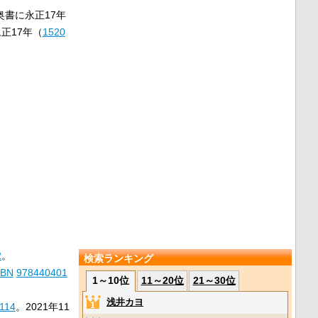
書に永正17年
正17年（
1520
2
。
検索ランキング
SBN
978440401
1～10位
11～20位
21～30位
浅井カヨ
114
。
2021年11