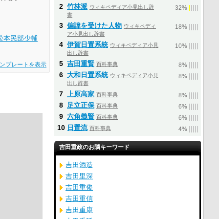
2
竹林派
ウィキペディア小見出し辞
|
|
|
|
|
32%
書
3
偏諱を受けた人物
ウィキペディ
|
|
|
|
|
18%
ア小見出し辞書
松本民部少輔
4
伊賀日置系統
ウィキペディア小見
|
|
|
|
|
10%
出し辞書
5
吉田重賢
ンプレートを表示
百科事典
|
|
|
|
|
8%
6
大和日置系統
ウィキペディア小見
|
|
|
|
|
8%
出し辞書
7
上原高家
百科事典
|
|
|
|
|
8%
8
足立正保
百科事典
|
|
|
|
|
6%
9
六角義賢
百科事典
|
|
|
|
|
6%
10
日置流
百科事典
|
|
|
|
|
4%
吉田重政のお隣キーワード
吉田酒造
吉田里深
吉田重俊
吉田重信
吉田重康