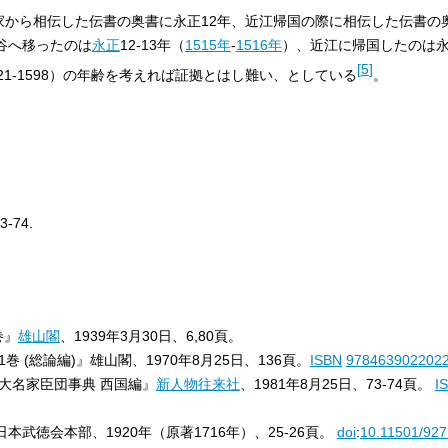
から相伝した伝書の奥書に永正12年、近江帰国の際に相伝した伝書の奥
谷へ移ったのは
永正
12-13年（
1515年
-
1516年
）、近江に帰国したのは永
[
5
]
21-1598）の年齢を考えれば証拠とはし難い、としている
。
3-74.
巻』
雄山閣
、1939年3月30日、6,80頁。
巻 (総論編)』雄山閣、1970年8月25日、136頁。
ISBN
978463902202
大名家臣団事典 西国編』
新人物往来社
、1981年8月25日、73-74頁。
I
日本武徳会本部、1920年（原著1716年）、25-26頁。
doi
:
10.11501/927