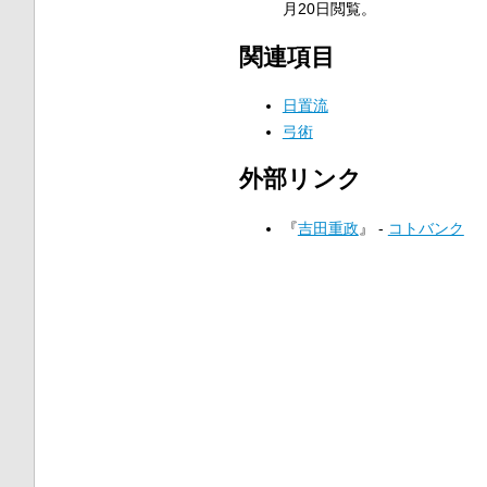
月20日閲覧
。
関連項目
日置流
弓術
外部リンク
『
吉田重政
』 -
コトバンク