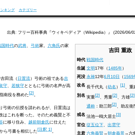
ランキング
カテゴリー
出典: フリー百科事典『ウィキペディア（Wikipedia）』 (2026/06/02 0
戦国時代
の
武将
、
弓術
家。
六角氏
の家
吉田 重政
時代
戦国時代
生誕
文明
17年（
1485年
）
死没
永禄
12年
6月10日
（
1569
で吉田流（
日置流
）弓術の祖である
吉
改名
[
1
]
泉守
、
若狭守
とともに弓術の名声が高
長千代丸（
幼名
）
、重
[
2
]
指南役を務めた
。
別名
[
2
]
[
2
]
[
2
]
実重
、秀重
、方雄
[
2
]
通称
：助三郎
、助左衛
り弓術の伝授を請われるが、日置流は
戒名
[
3
]
政はこれを断った。そのため義賢と不
法池一鴎大居士
谷
に移り住み、
越前
朝倉氏
に仕えた
官位
従五位下
、
出雲守
[
注釈 1
]
から弓書を相伝した
。
主君
六角義賢
→
朝倉義景
→六