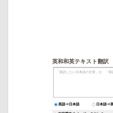
英和和英テキスト翻訳
英語⇒日本語
日本語⇒