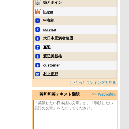
姉とボイン
buyer
申在範
service
大日本肥満者連盟
邂逅
渡辺美智雄
customer
村上正邦
>>もっとランキングを見る
英和和英テキスト翻訳
>> Weblio翻訳