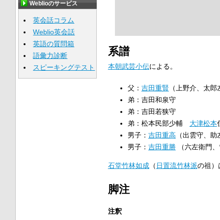
Weblioのサービス
英会話コラム
Weblio英会話
英語の質問箱
系譜
語彙力診断
本朝武芸小伝
による。
スピーキングテスト
父：
吉田重賢
（上野介、太郎
弟：吉田和泉守
弟：吉田若狭守
弟：松本民部少輔
大津松本
男子：
吉田重高
（出雲守、助
男子：
吉田重勝
（六左衛門、
石堂竹林如成
（
日置流竹林派
の祖）
脚注
注釈