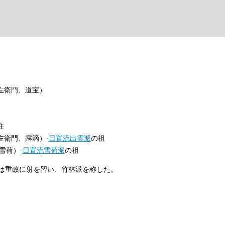
左衛門、道宝）
住
左衛門、露滴）-
日置流出雲派
の祖
雪荷）-
日置流雪荷派
の祖
は重政に射を習い、竹林派を称した。