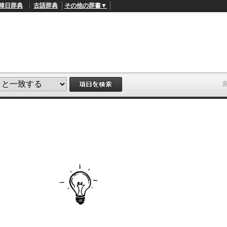
韓日辞典
古語辞典
その他の辞書▼