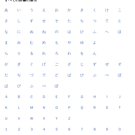
あ
い
う
え
お
か
き
く
け
こ
さ
し
す
せ
そ
た
ち
つ
て
と
な
に
ぬ
ね
の
は
ひ
ふ
へ
ほ
ま
み
む
め
も
や
ゆ
よ
ら
り
る
れ
ろ
わ
を
ん
が
ぎ
ぐ
げ
ご
ざ
じ
ず
ぜ
ぞ
だ
ぢ
づ
で
ど
ば
び
ぶ
べ
ぼ
ぱ
ぴ
ぷ
ぺ
ぽ
Ａ
Ｂ
Ｃ
Ｄ
Ｅ
Ｆ
Ｇ
Ｈ
Ｉ
Ｊ
Ｋ
Ｌ
Ｍ
Ｎ
Ｏ
Ｐ
Ｑ
Ｒ
Ｓ
Ｔ
Ｕ
Ｖ
Ｗ
Ｘ
Ｙ
Ｚ
１
２
３
４
５
６
７
８
９
０