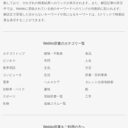
動しており、それぞれの検索結果へのリンクが表示されます。また、解説記事の本文
中では、Weblioに登録されている他のキーワードへのリンクが自動的に貼られます。
解説文で登場した分からないキーワードや気になるキーワードは、1クリックで検索結
果を表示することができます。
Weblio辞書のカテゴリ一覧
カテゴリトップ
建物・不動産
食品
ビジネス
学問
人名
業界用語
文化
方言
コンピュータ
生活
辞書・百科事典
電車
ヘルスケア
タレント出身地検索
自動車・バイク
趣味
船
スポーツ
登録辞書一覧
工学
生物
金融コラム一覧
Weblio辞書をご利用の方へ