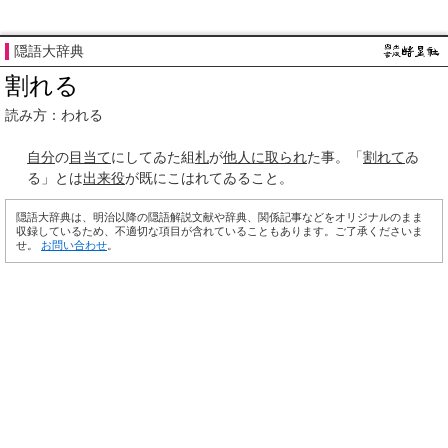
隠語大辞典
割れる
読み方：われる
自分
の
目当て
にしてゐた組
札
が
他人に
取られ
た事。「
割れて
ゐ
る」とは
出来役
が既にこはれてゐること。
隠語大辞典は、明治以降の隠語解説文献や辞典、関係記事などをオリジナルのまま
収録しているため、不適切な項目が含れていることもあります。ご了承くださいま
せ。
お問い合わせ
。