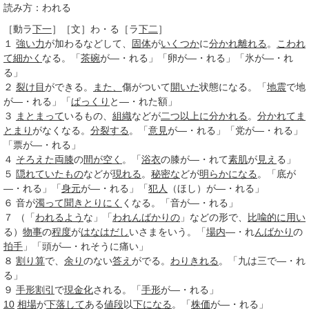
読み方：われる
［動ラ
下一
］
［文］わ・る
［ラ
下二
］
１
強い力
が加わるなどして、
固体
が
いくつか
に
分かれ
離れる
。
こわれ
て
細かく
なる。「
茶碗
が―・れる」「卵が―・れる」「氷が―・れ
る」
２
裂け目
ができる。
また、
傷がついて
開いた
状態になる。「
地震
で地
が―・れる」「
ぱっくり
と―・れた額」
３
まとまって
いるもの、
組織
などが
二つ
以上に
分かれる
。
分かれて
ま
とまり
がなくなる。
分裂する
。「
意見
が―・れる」「党が―・れる」
「票が―・れる」
４
そろえた
両膝
の
間が空く
。「
浴衣
の膝が―・れて
素肌
が
見え
る」
５
隠れて
いたもの
などが
現れる
。
秘密な
どが
明らかになる
。「底が
―・れる」「
身元
が―・れる」「
犯人
（ほし）が―・れる」
６
音が
濁って
聞き
とりにく
くなる。「音が―・れる」
７
（「
われるよう
な」「
われんばかりの
」などの形で、
比喩的に
用い
る）
物事
の
程度
が
はなはだし
いさまをいう。「
場内
―・れ
んばかり
の
拍手
」「頭が―・れそうに痛い」
８
割り算
で、
余り
のない
答え
がでる。
わりきれる
。「九は三で―・れ
る」
９
手形割引
で
現金化
される。「
手形
が―・れる」
10
相場
が
下落して
ある
値段
以
下になる
。「
株価
が―・れる」