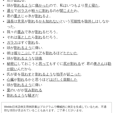
窓が
割れ
る。
頭が
割れるよう
に
痛かった
ので、私はいつもより
早く
寝た
。
通り
で
ガラス
が
粉々に
割れ
るのが
聞こえた
わ。
君の
重さ
じゃ氷が
割れ
るよ。
議長
は
意見
が
割れ
る
かも知れない
という
可能性
を
除外し
はしなか
った。
我々の
重み
で氷が
割れ
るだろう。
それは
落とした
ら
割れ
るだろう。
ガラス
はすぐ
割れ
る。
頭が
割れるよう
に痛い.
彼は
握りこぶし
で
ドア
を
割れ
るほど
たたいた
.
頭が
割れるよう
な
頭痛
.
秘密に
しておこうと
思って
もすぐに
尻が割れる
ぞ. 君の
奥さん
は
勘
が鋭い
んだから.
氏が姿を
現わす
と
割れるよう
な
拍手
が
起こった
.
心臓
が
割れ
るかと思うほど
はげしく
鼓動した
頭が
割れるよう
に痛い
栗
のいがが
笑み割れる
割れるよう
な
騒ぎ
だ
Weblio日本語例文用例辞書はプログラムで機械的に例文を生成しているため、不適
切な項目が含まれていることもあります。ご了承くださいませ。