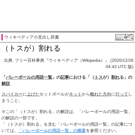
ウィキペディア小見出し辞書
（トスが）割れる
出典: フリー百科事典『ウィキペディア（Wikipedia）』 (2020/12/26
04:43 UTC 版)
「
バレーボールの用語一覧
」の
記事
における「（
トス
が）
割れ
る」の
解説
スパイカー
に
上げた
セットボールが
ネット
から
離れた
方向
に
行って
し
まうこと。
※この「（トスが）割れる」の解説は、「バレーボールの用語一覧」
の解説の一部です。
「（トスが）割れる」を含む「バレーボールの用語一覧」の記事につ
いては、
「バレーボールの用語一覧」の概要
を参照ください。