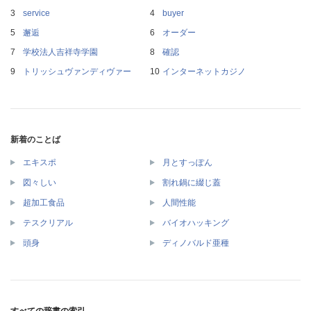
service
buyer
邂逅
オーダー
学校法人吉祥寺学園
確認
トリッシュヴァンディヴァー
インターネットカジノ
新着のことば
エキスポ
月とすっぽん
図々しい
割れ鍋に綴じ蓋
超加工食品
人間性能
テスクリアル
バイオハッキング
頭身
ディノバルド亜種
すべての辞書の索引