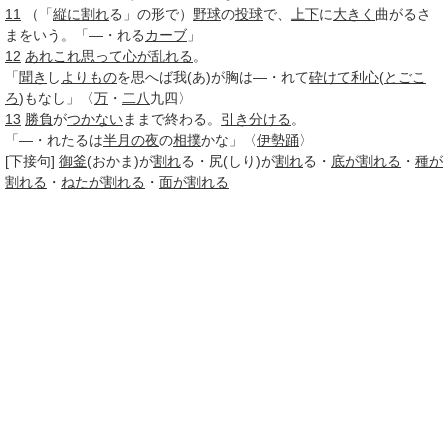
11
（「
縦に
割れ
る」の形で）
野球
の
投球
で、
上下
に
大きく
曲がるさ
まをいう。「―・れる
カーブ
」
12
あれこれ
思って
心が乱れる
。
「
聞き
し
よりもの
を思へば我(あ)が胸は―・れて
砕けて
利心
(
とごこ
ろ
)もなし」〈
万
・
二八
九四〉
13
勝負
が
つかない
ままで終わる。
引き分ける
。
「―・れたるは
半月の夜
の
相撲
かな」〈
伊勢踊
〉
[下接句]
御釜
(おかま)が
割れ
る・尻(しり)が
割れ
る・
底が割れる
・
種が
割れる
・
ねたが割れる
・
面が割れる