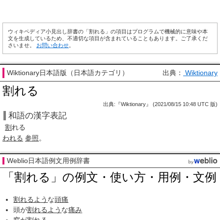
ウィキペディア小見出し辞書の「割れる」の項目はプログラムで機械的に意味や本
文を生成しているため、不適切な項目が含まれていることもあります。ご了承くだ
さいませ。
お問い合わせ
。
Wiktionary日本語版（日本語カテゴリ）
出典：
Wiktionary
割れる
出典:『Wiktionary』 (2021/08/15 10:48 UTC 版)
和語の漢字表記
割
れる
われる
参照
。
Weblio日本語例文用例辞書
「割れる」の例文・使い方・用例・文例
割れるよう
な
頭痛
頭が
割れるよう
な
痛み