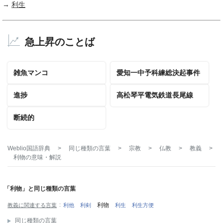
→
利生
急上昇のことば
雑魚マンコ
愛知一中予科練総決起事件
進捗
高松琴平電気鉄道長尾線
断続的
Weblio国語辞典
>
同じ種類の言葉
>
宗教
>
仏教
>
教義
>
利物
の意味・解説
「利物」と同じ種類の言葉
利物
教義に関連する言葉
利他
利剣
利生
利生方便
同じ種類の言葉