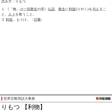
読み方：りもつ
１
《「物」は
一切衆生
の意》
仏語
。
衆生
に
利益
(りやく)を
与え
るこ
と。
人々
を救うこと。
２
利益
。もうけ。〈
日葡
〉
世界宗教用語大事典
りもつ 【利物】