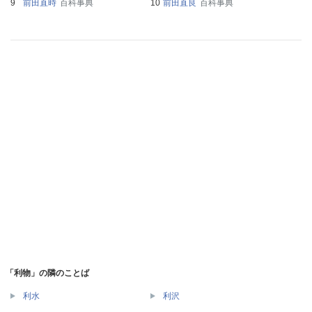
前田直時
百科事典
前田直良
百科事典
「利物」の隣のことば
利水
利沢