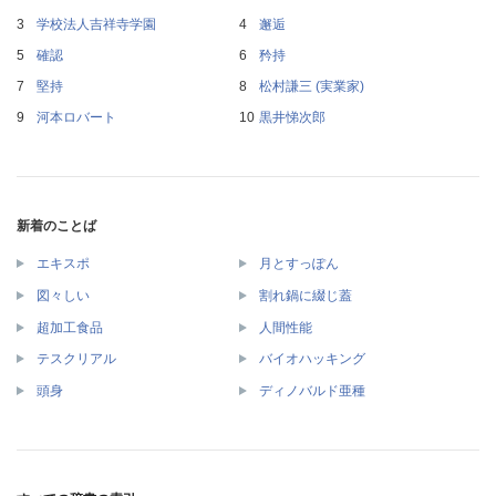
学校法人吉祥寺学園
邂逅
確認
矜持
堅持
松村謙三 (実業家)
河本ロバート
黒井悌次郎
新着のことば
エキスポ
月とすっぽん
図々しい
割れ鍋に綴じ蓋
超加工食品
人間性能
テスクリアル
バイオハッキング
頭身
ディノバルド亜種