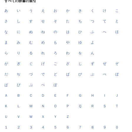
すべての辞書の索引
あ
い
う
え
お
か
き
く
け
こ
さ
し
す
せ
そ
た
ち
つ
て
と
な
に
ぬ
ね
の
は
ひ
ふ
へ
ほ
ま
み
む
め
も
や
ゆ
よ
ら
り
る
れ
ろ
わ
を
ん
が
ぎ
ぐ
げ
ご
ざ
じ
ず
ぜ
ぞ
だ
ぢ
づ
で
ど
ば
び
ぶ
べ
ぼ
ぱ
ぴ
ぷ
ぺ
ぽ
Ａ
Ｂ
Ｃ
Ｄ
Ｅ
Ｆ
Ｇ
Ｈ
Ｉ
Ｊ
Ｋ
Ｌ
Ｍ
Ｎ
Ｏ
Ｐ
Ｑ
Ｒ
Ｓ
Ｔ
Ｕ
Ｖ
Ｗ
Ｘ
Ｙ
Ｚ
１
２
３
４
５
６
７
８
９
０