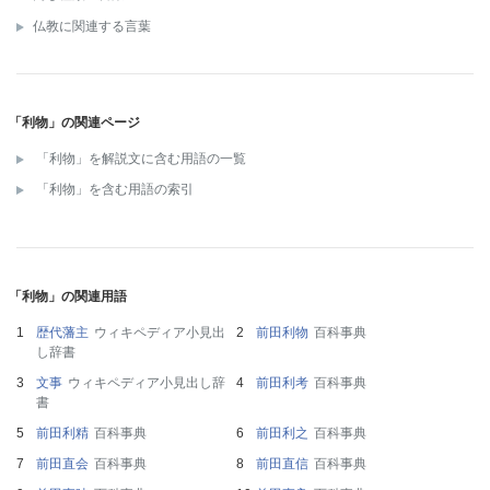
仏教に関連する言葉
「利物」の関連ページ
「利物」を解説文に含む用語の一覧
「利物」を含む用語の索引
「利物」の関連用語
歴代藩主
ウィキペディア小見出
前田利物
百科事典
し辞書
文事
ウィキペディア小見出し辞
前田利考
百科事典
書
前田利精
百科事典
前田利之
百科事典
前田直会
百科事典
前田直信
百科事典