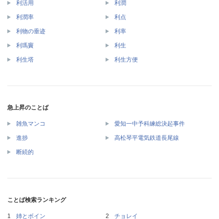
利活用
利潤
利潤率
利点
利物の垂迹
利率
利瑪竇
利生
利生塔
利生方便
急上昇のことば
雑魚マンコ
愛知一中予科練総決起事件
進捗
高松琴平電気鉄道長尾線
断続的
ことば検索ランキング
姉とボイン
チョレイ