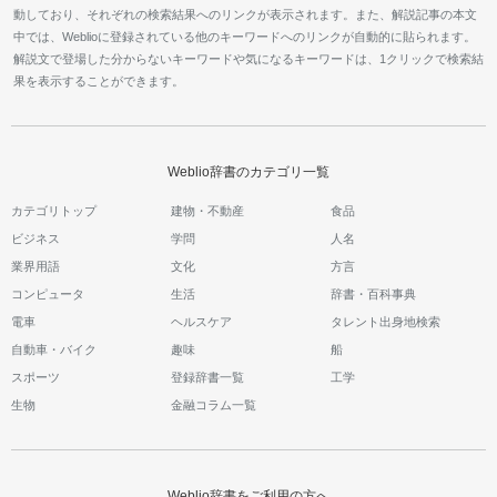
動しており、それぞれの検索結果へのリンクが表示されます。また、解説記事の本文
中では、Weblioに登録されている他のキーワードへのリンクが自動的に貼られます。
解説文で登場した分からないキーワードや気になるキーワードは、1クリックで検索結
果を表示することができます。
Weblio辞書のカテゴリ一覧
カテゴリトップ
建物・不動産
食品
ビジネス
学問
人名
業界用語
文化
方言
コンピュータ
生活
辞書・百科事典
電車
ヘルスケア
タレント出身地検索
自動車・バイク
趣味
船
スポーツ
登録辞書一覧
工学
生物
金融コラム一覧
Weblio辞書をご利用の方へ