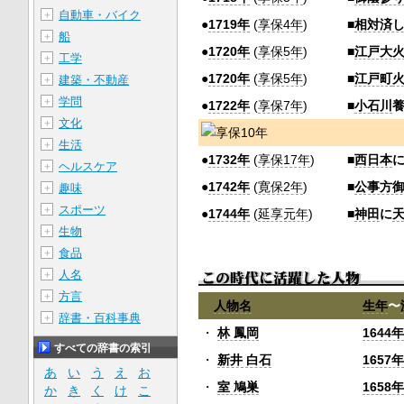
自動車・バイク
＋
●
1719年
(
享保4年
)
■
相対済
船
＋
●
1720年
(
享保5年
)
■
江戸大
工学
＋
●
1720年
(
享保5年
)
■
江戸町
建築・不動産
＋
学問
＋
●
1722年
(
享保7年
)
■
小石川
文化
＋
生活
＋
●
1732年
(
享保17年
)
■
西日本
ヘルスケア
＋
●
1742年
(
寛保2年
)
■
公事方
趣味
＋
スポーツ
＋
●
1744年
(
延享元年
)
■
神田
に
生物
＋
食品
＋
人名
＋
方言
＋
人物名
生年
〜
辞書・百科事典
＋
・
林 鳳岡
1644年
すべての辞書の索引
・
新井 白石
1657年
あ
い
う
え
お
・
室 鳩巣
1658年
か
き
く
け
こ