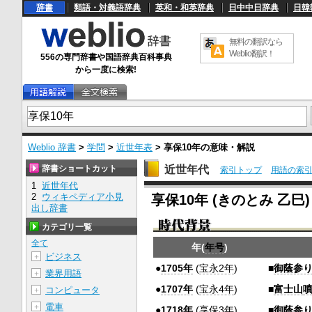
辞書
類語・対義語辞典
英和・和英辞典
日中中日辞典
日韓
無料の翻訳なら
Weblio翻訳！
556の専門辞書や国語辞典百科事典
から一度に検索!
Weblio 辞書
>
学問
>
近世年表
>
享保10年
の意味・解説
辞書ショートカット
近世年代
索引トップ
用語の索
1
近世年代
U
2
ウィキペディア小見
享保10年 (きのとみ 乙巳)
n
出し辞書
m
u
カテゴリ一覧
t
e
全て
年(
年号
)
ビジネス
＋
●
1705年
(
宝永2年
)
■
御蔭参
業界用語
＋
●
1707年
(
宝永4年
)
■
富士山
コンピュータ
＋
電車
＋
●
1718年
(
享保3年
)
■
御蔭参