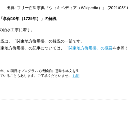
出典: フリー百科事典『ウィキペディア（Wikipedia）』 (2021/03/10 2
「享保10年（
1725年
）」の
解説
の
治水工事
に
着手
。
の解説は、「関東地方御用掛」の解説の一部です。
「関東地方御用掛」の記事については、
「関東地方御用掛」の概要
を参照
0年」の項目はプログラムで機械的に意味や本文を生
れていることもあります。ご了承くださいませ。
お問