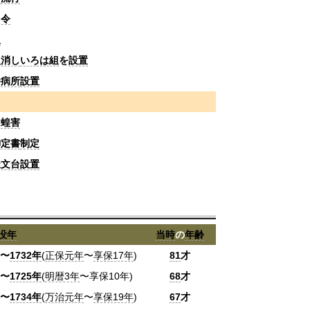
し令
火
火消し
いろは組
を
設置
養
病所
設置
に
蝗害
御定書
制定
天文台
設置
没年
当時
の
年齢
〜
1732年
(
正保元年
〜
享保17年
)
81
才
〜
1725年
(
明暦3年
〜享保10年)
68
才
〜
1734年
(
万治元年
〜
享保19年
)
67
才