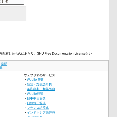
したものにあたり、GNU Free Documentation Licenseとい
｜
学問
典
ウェブリオのサービス
・
Weblio 辞書
・
類語・対義語辞典
・
英和辞典・和英辞典
・
Weblio翻訳
・
日中中日辞典
・
日韓韓日辞典
・
フランス語辞典
・
インドネシア語辞典