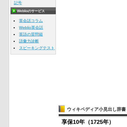
記号
Weblioのサービス
英会話コラム
Weblio英会話
英語の質問箱
語彙力診断
スピーキングテスト
ウィキペディア小見出し辞書
享保10年（1725年）