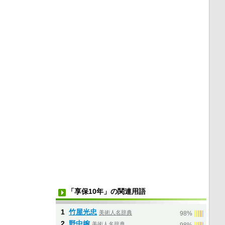
「享保10年」の関連用語
1
竹屋光忠
美術人名辞典
|
|
|
|
|
98%
2
野中婉
美術人名辞典
|
|
|
|
|