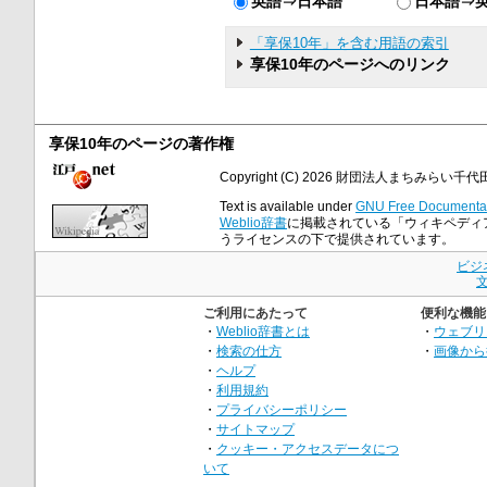
英語⇒日本語
日本語⇒
「享保10年」を含む用語の索引
享保10年のページへのリンク
享保10年のページの著作権
Copyright (C) 2026 財団法人まちみらい千代田 All 
Text is available under
GNU Free Documentat
Weblio辞書
に掲載されている「ウィキペディア
うライセンスの下で提供されています。
ビジ
ご利用にあたって
便利な機能
・
Weblio辞書とは
・
ウェブリ
・
検索の仕方
・
画像から
・
ヘルプ
・
利用規約
・
プライバシーポリシー
・
サイトマップ
・
クッキー・アクセスデータにつ
いて