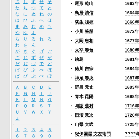
さ
し
す
せ
そ
・
尾形 乾山
1663年
た
ち
つ
て
と
・
鳥居 清信
1664年
な
に
ぬ
ね
の
は
ひ
ふ
へ
ほ
・
荻生 徂徠
1666年
ま
み
む
め
も
・
小川 笙船
1672年
や
ゆ
よ
ら
り
る
れ
ろ
・
大岡 忠相
1677年
わ
を
ん
・
太宰 春台
1680年
が
ぎ
ぐ
げ
ご
ざ
じ
ず
ぜ
ぞ
・
絵島
1681年
だ
ぢ
づ
で
ど
・
徳川 吉宗
1684年
ば
び
ぶ
べ
ぼ
ぱ
ぴ
ぷ
ぺ
ぽ
・
神尾 春央
1687年
・
野呂 元丈
1693年
Ａ
Ｂ
Ｃ
Ｄ
Ｅ
Ｆ
Ｇ
Ｈ
Ｉ
Ｊ
・
青木 昆陽
1698年
Ｋ
Ｌ
Ｍ
Ｎ
Ｏ
・
与謝 蕪村
1716年
Ｐ
Ｑ
Ｒ
Ｓ
Ｔ
Ｕ
Ｖ
Ｗ
Ｘ
Ｙ
・
田沼 意次
1720年
Ｚ
・
山県 大弐
1725年
１
２
３
４
５
・
紀伊国屋 文左衛門
????
６
７
８
９
０