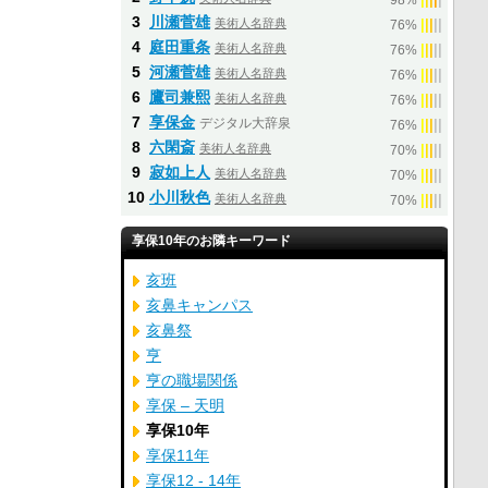
98%
3
川瀬菅雄
美術人名辞典
|
|
|
|
|
76%
4
庭田重条
美術人名辞典
|
|
|
|
|
76%
5
河瀬菅雄
美術人名辞典
|
|
|
|
|
76%
6
鷹司兼熙
美術人名辞典
|
|
|
|
|
76%
7
享保金
デジタル大辞泉
|
|
|
|
|
76%
8
六閑斎
美術人名辞典
|
|
|
|
|
70%
9
寂如上人
美術人名辞典
|
|
|
|
|
70%
10
小川秋色
美術人名辞典
|
|
|
|
|
70%
享保10年のお隣キーワード
亥班
亥鼻キャンパス
亥鼻祭
亨
亨の職場関係
享保 – 天明
享保10年
享保11年
享保12 - 14年