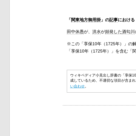
「
関東地方御用掛
」の
記事
における
田中休愚
が、
洪水
が
頻発した
酒匂川
※この「享保10年（1725年）」
「享保10年（1725年）」を含む
ウィキペディア小見出し辞書の「享保1
成しているため、不適切な項目が含ま
い合わせ
。