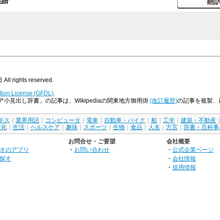
英語
rights reserved.
ion License (GFDL)
.
小見出し辞書」の記事は、Wikipediaの関東地方御用掛
(改訂履歴)
の記事を複製、再配布
ネス
｜
業界用語
｜
コンピュータ
｜
電車
｜
自動車・バイク
｜
船
｜
工学
｜
建築・不動産
文化
｜
生活
｜
ヘルスケア
｜
趣味
｜
スポーツ
｜
生物
｜
食品
｜
人名
｜
方言
｜
辞書・百科事
お問合せ・ご要望
会社概要
オのアプリ
・
お問い合わせ
・
公式企業ページ
探す
・
会社情報
・
採用情報