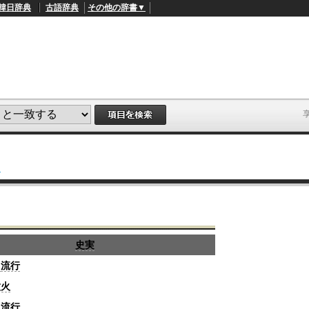
韓日辞典
古語辞典
その他の辞書▼
引
L
/
o
a
d
e
d
:
史実
4
1
り
流行
.
2
噴火
1
%
り
流行