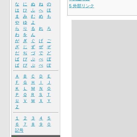
な
に
ぬ
ね
の
5
外部リンク
は
ひ
ふ
へ
ほ
ま
み
む
め
も
や
ゆ
よ
ら
り
る
れ
ろ
わ
を
ん
が
ぎ
ぐ
げ
ご
ざ
じ
ず
ぜ
ぞ
だ
ぢ
づ
で
ど
ば
び
ぶ
べ
ぼ
ぱ
ぴ
ぷ
ぺ
ぽ
Ａ
Ｂ
Ｃ
Ｄ
Ｅ
Ｆ
Ｇ
Ｈ
Ｉ
Ｊ
Ｋ
Ｌ
Ｍ
Ｎ
Ｏ
Ｐ
Ｑ
Ｒ
Ｓ
Ｔ
Ｕ
Ｖ
Ｗ
Ｘ
Ｙ
Ｚ
１
２
３
４
５
６
７
８
９
０
記号