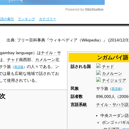
Powered by 
GliaStudios
用語の索引
ランキング
カテゴリー
M
u
出典: フリー百科事典『ウィキペディア（Wikipedia）』 (2014/12/31 0
t
e
gambay language
）は
ナイル・サ
ンガムバイ語
は、
チャド
南西部、
カメルーン
北
話される国
チャド
サラ族
の人々である。ン
（
英語版
）
カメルーン
では最も広範な地域で話されてお
ナイジェリア
して使用されている。
民族
サラ族
（
英語版
）
次
話者数
896,000人（200
言語系統
ナイル・サハラ語
中央スーダン語
ボンゴ＝バギ