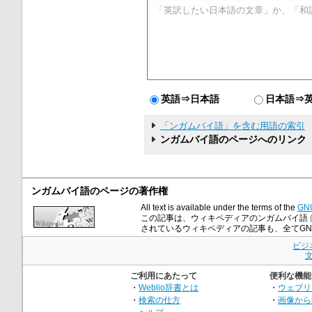
英語⇒日本語
日本語⇒
「ンガムバイ語」を含む用語の索引
ンガムバイ語のページへのリンク
ンガムバイ語のページの著作権
All text is available under the terms of the
GNU
この記事は、ウィキペディアのンガムバイ語
されているウィキペディアの記事も、全てGNU Fre
ビジ
ご利用にあたって
便利な機能
・
Weblio辞書とは
・
ウェブリ
・
検索の仕方
・
画像から