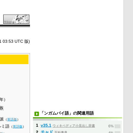
3:53 UTC 版)
6年）
族
「ンガムバイ語」の関連用語
派
（
英語版
）
1
v35.1
ルミ語
ウィキペディア小見出し辞書
|
|
|
|
|
6%
（
英語版
）
2
チャド
百科事典
|
|
|
|
|