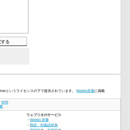
 Licenseというライセンスの下で提供されています。
Weblio辞書
に掲載
｜
学問
典
ウェブリオのサービス
・
Weblio 辞書
・
類語・対義語辞典