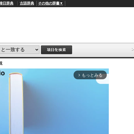
韓日辞典
古語辞典
その他の辞書▼
説
もっとみる
arrow_forward_ios