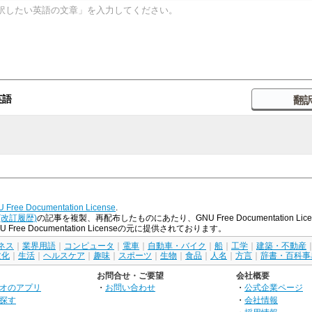
英語
 Free Documentation License
.
(改訂履歴)
の記事を複製、再配布したものにあたり、GNU Free Documentation
e Documentation Licenseの元に提供されております。
ネス
｜
業界用語
｜
コンピュータ
｜
電車
｜
自動車・バイク
｜
船
｜
工学
｜
建築・不動産
文化
｜
生活
｜
ヘルスケア
｜
趣味
｜
スポーツ
｜
生物
｜
食品
｜
人名
｜
方言
｜
辞書・百科事
お問合せ・ご要望
会社概要
オのアプリ
・
お問い合わせ
・
公式企業ページ
探す
・
会社情報