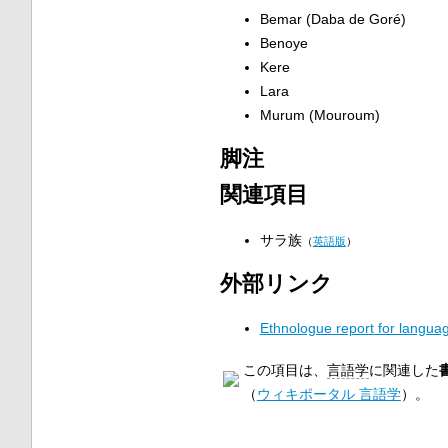
Bemar (Daba de Goré)
Benoye
Kere
Lara
Murum (Mouroum)
脚注
関連項目
サラ族
（
英語版
）
外部リンク
Ethnologue report for langua
この項目は、
言語学
に関連した
（
ウィキポータル 言語学
）。