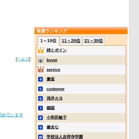
検索ランキング
1～10位
11～20位
21～30位
姉とボイン
[
ヘルプ
]
buyer
service
邂逅
customer
浅井カヨ
確認
求めています
小和田敏子
健全な
学校法人吉祥寺学園