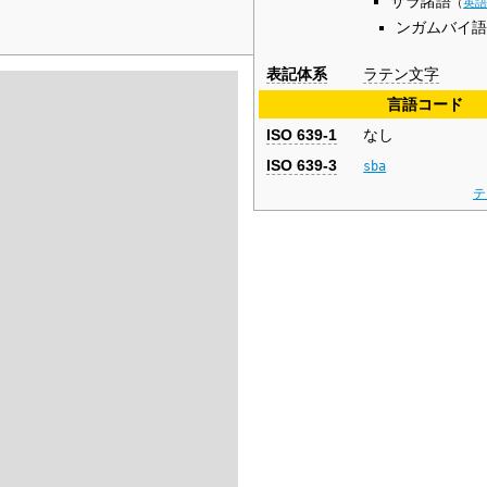
サラ諸語
（
英
ンガムバイ
表記体系
ラテン文字
言語コード
ISO 639-1
なし
ISO 639-3
sba
テ