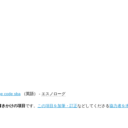
ge code sba
-
エスノローグ
（英語）
書きかけの項目
です。
この項目を加筆・訂正
などしてくださる
協力者を