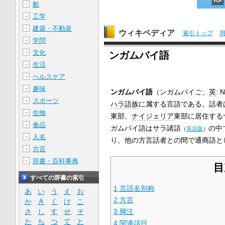
船
＋
工学
＋
建築・不動産
＋
ウィキペディア
索引トップ
学問
＋
文化
＋
ンガムバイ語
生活
＋
ヘルスケア
＋
趣味
＋
ンガムバイ語
（ンガムバイご、
英
:
N
スポーツ
＋
ハラ語族
に属する言語である。話者
生物
＋
東部、
ナイジェリア
東部に居住する
食品
＋
ガムバイ語は
サラ諸語
の中
（
英語版
）
人名
＋
り、他の方言話者との間で通商語と
方言
＋
辞書・百科事典
＋
目
すべての辞書の索引
1
言語名別称
あ
い
う
え
お
2
方言
か
き
く
け
こ
さ
し
す
せ
そ
3
脚注
た
ち
つ
て
と
4
関連項目