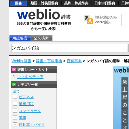
辞書
類語・対義語辞典
英和・和英辞典
日中中日辞典
日韓
無料の翻訳なら
Weblio翻訳！
556の専門辞書や国語辞典百科事典
から一度に検索!
Weblio 辞書
>
辞書・百科事典
>
百科事典
>
ンガムバイ語
の意味・解
辞書ショートカット
1
ウィキペディア
カテゴリ一覧
全て
ビジネス
＋
業界用語
＋
コンピュータ
＋
電車
＋
自動車・バイク
＋