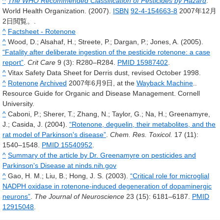
^
The WHO Recommended Classification of Pesticides by Hazard
.
World Health Organization. (2007).
ISBN
92-4-154663-8
2007年12月
2日
閲覧。
.
^
Factsheet - Rotenone
^
Wood, D.; Alsahaf, H.; Streete, P.; Dargan, P.; Jones, A. (2005).
“Fatality after deliberate ingestion of the pesticide rotenone: a case
report”
.
Crit Care
9
(3): R280–R284.
PMID 15987402
.
^
Vitax Safety Data Sheet for Derris dust, revised October 1998.
^
Rotenone
Archived
2007年6月9日, at the
Wayback Machine
..
Resource Guide for Organic and Disease Management. Cornell
University.
^
Caboni, P.; Sherer, T.; Zhang, N.; Taylor, G.; Na, H.; Greenamyre,
J.; Casida, J. (2004).
“Rotenone, deguelin, their metabolites, and the
rat model of Parkinson's disease”
.
Chem. Res. Toxicol.
17
(11):
1540–1548.
PMID 15540952
.
^
Summary of the article by Dr. Greenamyre on pesticides and
Parkinson's Disease at ninds.nih.gov
^
Gao, H. M.; Liu, B.; Hong, J. S. (2003).
“Critical role for microglial
NADPH oxidase in rotenone-induced degeneration of dopaminergic
neurons”
.
The Journal of Neuroscience
23
(15): 6181–6187.
PMID
12915048
.