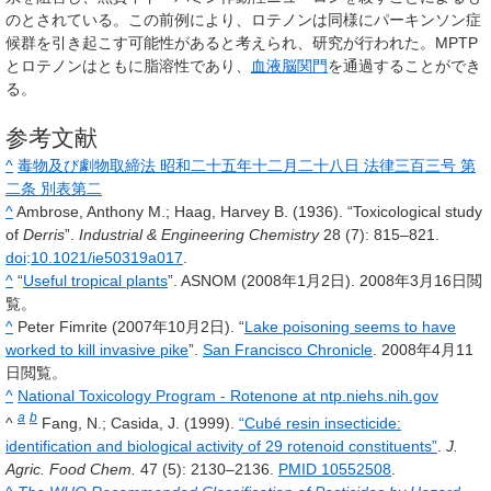
のとされている。この前例により、ロテノンは同様にパーキンソン症
候群を引き起こす可能性があると考えられ、研究が行われた。MPTP
とロテノンはともに脂溶性であり、
血液脳関門
を通過することができ
る。
参考文献
^
毒物及び劇物取締法 昭和二十五年十二月二十八日 法律三百三号 第
二条 別表第二
^
Ambrose, Anthony M.; Haag, Harvey B. (1936). “Toxicological study
of
Derris
”.
Industrial & Engineering Chemistry
28
(7): 815–821.
doi
:
10.1021/ie50319a017
.
^
“
Useful tropical plants
”. ASNOM (
2008年1月2日
).
2008年3月16日
閲
覧。
^
Peter Fimrite (
2007年10月2日
). “
Lake poisoning seems to have
worked to kill invasive pike
”.
San Francisco Chronicle
.
2008年4月11
日
閲覧。
^
National Toxicology Program - Rotenone at ntp.niehs.nih.gov
a
b
^
Fang, N.; Casida, J. (1999).
“Cubé resin insecticide:
identification and biological activity of 29 rotenoid constituents”
.
J.
Agric. Food Chem.
47
(5): 2130–2136.
PMID 10552508
.