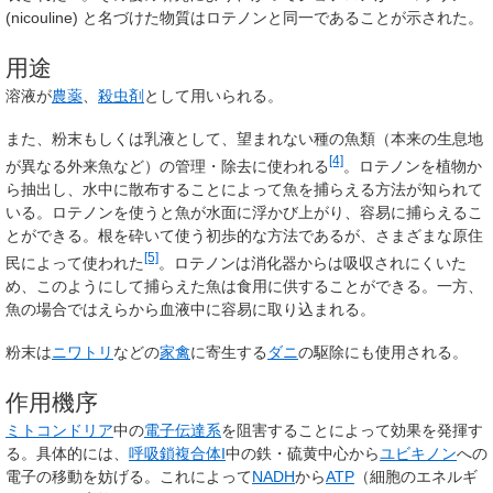
(nicouline) と名づけた物質はロテノンと同一であることが示された。
用途
溶液が
農薬
、
殺虫剤
として用いられる。
また、粉末もしくは乳液として、望まれない種の魚類（本来の生息地
[4]
が異なる外来魚など）の管理・除去に使われる
。ロテノンを植物か
ら抽出し、水中に散布することによって魚を捕らえる方法が知られて
いる。ロテノンを使うと魚が水面に浮かび上がり、容易に捕らえるこ
とができる。根を砕いて使う初歩的な方法であるが、さまざまな原住
[5]
民によって使われた
。ロテノンは消化器からは吸収されにくいた
め、このようにして捕らえた魚は食用に供することができる。一方、
魚の場合ではえらから血液中に容易に取り込まれる。
粉末は
ニワトリ
などの
家禽
に寄生する
ダニ
の駆除にも使用される。
作用機序
ミトコンドリア
中の
電子伝達系
を阻害することによって効果を発揮す
る。具体的には、
呼吸鎖複合体I
中の鉄・硫黄中心から
ユビキノン
への
電子の移動を妨げる。これによって
NADH
から
ATP
（細胞のエネルギ