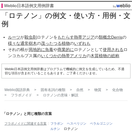
Weblio日本語例文用例辞書
「ロテノン」の例文・使い方・用例・文
例
ルーツ
が
殺虫剤
ロテノンを
もたらす
熱帯
アジア
の
類概念
Derris
の
様々な
通常
樹木
の
茂った
つる植物
の
いずれも
それの根が
局地的に
魚毒
や
商業的に
ロテノンとして
使用される
ロ
ンコカルプス属の
いくつかの
熱帯
アメリカ
の
木質
植物の
総称
Weblio日本語例文用例辞書はプログラムで機械的に例文を生成しているため、不適
切な項目が含まれていることもあります。ご了承くださいませ。
Weblio国語辞典
>
固有名詞の種類
>
自然
>
物質
>
化合物
>
フラボノイド
>
ロテノン
の意味・解説
「ロテノン」と同じ種類の言葉
フラボノイドに関連する言葉
フラボン
ヘスペリジン
ペラルゴニジン
ロテノン
ルチン