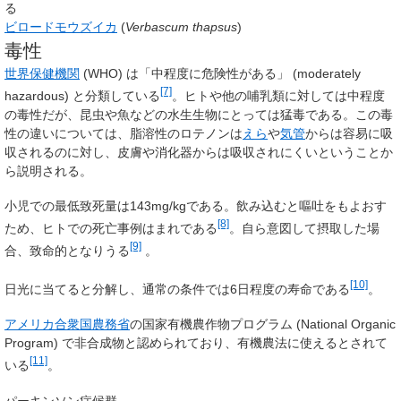
る
ビロードモウズイカ
(
Verbascum thapsus
)
毒性
世界保健機関
(WHO) は「中程度に危険性がある」 (moderately
[7]
hazardous) と分類している
。ヒトや他の哺乳類に対しては中程度
の毒性だが、昆虫や魚などの水生生物にとっては猛毒である。この毒
性の違いについては、脂溶性のロテノンは
えら
や
気管
からは容易に吸
収されるのに対し、皮膚や消化器からは吸収されにくいということか
ら説明される。
小児での最低致死量は143mg/kgである。飲み込むと嘔吐をもよおす
[8]
ため、ヒトでの死亡事例はまれである
。自ら意図して摂取した場
[9]
合、致命的となりうる
。
[10]
日光に当てると分解し、通常の条件では6日程度の寿命である
。
アメリカ合衆国農務省
の国家有機農作物プログラム (National Organic
Program) で非合成物と認められており、有機農法に使えるとされて
[11]
いる
。
パーキンソン症候群