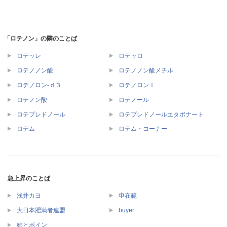
「ロテノン」の隣のことば
ロテッレ
ロテッロ
ロテノノン酸
ロテノノン酸メチル
ロテノロン‐ｄ３
ロテノロンＩ
ロテノン酸
ロテノール
ロテプレドノール
ロテプレドノールエタボナート
ロテム
ロテム・コーナー
急上昇のことば
浅井カヨ
申在範
大日本肥満者連盟
buyer
姉とボイン