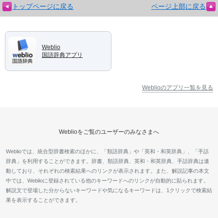
トップページに戻る
ページ上部に戻る
Weblio
国語辞典アプリ
Weblioのアプリ一覧を見る
Weblioをご覧のユーザーのみなさまへ
Weblioでは、統合型辞書検索のほかに、「類語辞典」や「英和・和英辞典」、「手話
辞典」を利用することができます。辞書、類語辞典、英和・和英辞典、手話辞典は連
動しており、それぞれの検索結果へのリンクが表示されます。また、解説記事の本文
中では、Weblioに登録されている他のキーワードへのリンクが自動的に貼られます。
解説文で登場した分からないキーワードや気になるキーワードは、1クリックで検索結
果を表示することができます。