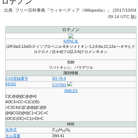
ロテノン
出典: フリー百科事典『ウィキペディア（Wikipedia）』 (2017/10/04
09:14 UTC 版)
ロテノン
IUPAC名
(2
R
,6a
S
,12a
S
)-2-イソプロペニル-8,9-ジメトキシ-1,2,6,6a,12,12a-ヘキサヒド
ロクロメノ[3,4-b]フロ[2,3-h]クロメン-6-オン
別称
ツバトキシン、パラデリル
識別情報
CAS登録番号
83-79-4
KEGG
C07593
SMILES
C[C@@]([C@@H]
4OC3=CC=C(C(O5)
=C3C4)C([C@@]([C@]5
([H])CO2)([H])C1=C2C=C
(OC)C(OC)=C1)=O)=C
特性
化学式
C
H
O
23
22
6
モル質量
394.41