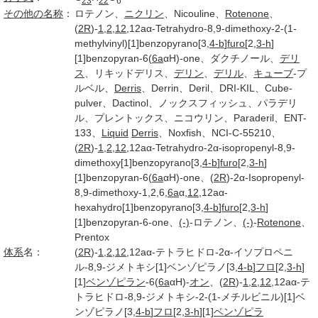
23
22
6
その他の名称
：
ロテノン、
ニクリン
、Nicouline、
Rotenone
、
(
2R
)-
1,2
,
12
,12aα-Tetrahydro-8,9-dimethoxy-2-(1-
methylvinyl)[1]benzopyrano[3,
4-b
]
furo
[2,
3-h
]
[1]benzopyran-6(
6a
αH)-one、ダクチノール、
デリ
ス
、リキッドデリス、
デリン
、
デリル
、
キューブ
-プ
ルベル、
Derris
、Derrin、Deril、DRI-KIL、Cube-
pulver、Dactinol、ノックスフィッシュ、パラデリ
ル、プレントックス、ニコウリン、Paraderil、ENT-
133、
Liquid
Derris
、Noxfish、NCI-C-55210、
(
2R
)-
1,2
,
12
,12aα-Tetrahydro-2α-isopropenyl-8,9-
dimethoxy[1]benzopyrano[3,
4-b
]
furo
[2,
3-h
]
[1]benzopyran-6(
6a
αH)-one、(
2R
)-2α-Isopropenyl-
8,9-dimethoxy-1,2,6,
6a
α,
12
,12aα-
hexahydro[1]benzopyrano[3,
4-b
]
furo
[2,
3-h
]
[1]benzopyran-6-one、
(-)
-ロテノン、
(-)
-
Rotenone
、
Prentox
体系
名：
(
2R
)-
1,2
,
12
,12aα-テトラヒドロ-2α-イソプロペニ
ル-8,9-ジメトキシ[1]ベンゾピラノ[3,
4-b
]
フロ
[2,
3-h
]
[1]
ベンゾピラン
-6(
6a
αH)-
オン
、(
2R
)-
1,2
,
12
,12aα-テ
トラヒドロ-8,9-ジメトキシ-2-(1-メチルビニル)[1]ベ
ンゾピラノ[3,
4-b
]
フロ
[2,
3-h
][1]
ベンゾピラ