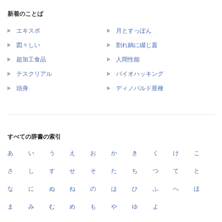
新着のことば
エキスポ
月とすっぽん
図々しい
割れ鍋に綴じ蓋
超加工食品
人間性能
テスクリアル
バイオハッキング
頭身
ディノバルド亜種
すべての辞書の索引
あ
い
う
え
お
か
き
く
け
こ
さ
し
す
せ
そ
た
ち
つ
て
と
な
に
ぬ
ね
の
は
ひ
ふ
へ
ほ
ま
み
む
め
も
や
ゆ
よ