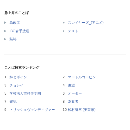
急上昇のことば
為政者
スレイヤーズ_(アニメ)
IBC岩手放送
テスト
黙祷
ことば検索ランキング
姉とボイン
マートルコービン
チョレイ
邂逅
学校法人吉祥寺学園
オーダー
確認
為政者
トリッシュヴァンディヴァー
松村謙三 (実業家)