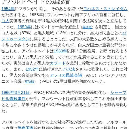
アパルトヘイトの建設者
1954年
にマランが引退し、そのあとを継いだ
ヨハネス・ストレイダム
が死去すると、1958年にフルウールトは南アフリカの首相に就任し、
白人
労働者の権利を守り黒人の権利を剥奪する法案を次々と立法して
いった。
1959年
には
バントゥー自治促進法
を制定し、国土を
（
英語版
）
白人地域（87%）と黒人地域（13%）とに分け、黒人は民族ごとの
バ
ントゥースタン
に属することとした。人口の大多数を占める黒人には
非常に小さくやせた僻地しか与えられず、白人が国土の重要な部分を
独占した。アパルトヘイトは
1960年
以降「分離発展」と呼ばれるよう
になり、白人と黒人とが分離してそれぞれ発展することを旨としてい
たが、実態は白人が黒人や
カラード
を差別し搾取するものでしかなか
った。また、
1952年
に施行された
パス法
をさらに強化した。これに対
し、黒人の合法政党である
アフリカ民族会議
（ANC）と
パンアフリカ
ニスト会議
（PAC）の2党は批判を強めていった。
（
英語版
）
1960年
3月21日
、ANCとPACのパス法抗議集会が暴動化し、
シャープ
ビル虐殺事件
が発生。フルウールトは政府軍を出してこれを鎮圧する
とともに、暴動の責任はANC,PAC両党にあるとしてこれを非合法化し
た。
アパルトヘイトを強行する上で社会不安が進行したため、フルウール
ト政権は
警察国家
的な様相を強めた。1963年には政府は裁判無しに連