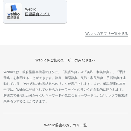
Weblio
国語辞典アプリ
Weblioのアプリ一覧を見る
Weblioをご覧のユーザーのみなさまへ
Weblioでは、統合型辞書検索のほかに、「類語辞典」や「英和・和英辞典」、「手話
辞典」を利用することができます。辞書、類語辞典、英和・和英辞典、手話辞典は連
動しており、それぞれの検索結果へのリンクが表示されます。また、解説記事の本文
中では、Weblioに登録されている他のキーワードへのリンクが自動的に貼られます。
解説文で登場した分からないキーワードや気になるキーワードは、1クリックで検索結
果を表示することができます。
Weblio辞書のカテゴリ一覧