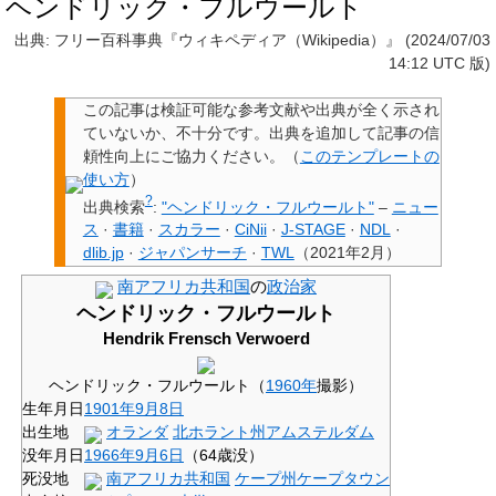
ヘンドリック・フルウールト
出典: フリー百科事典『ウィキペディア（Wikipedia）』 (2024/07/03
14:12 UTC 版)
この記事は検証可能な参考文献や出典が全く示され
ていないか、不十分です。
出典を追加して記事の信
頼性向上にご協力ください。
（
このテンプレートの
使い方
）
?
出典検索
:
"ヘンドリック・フルウールト"
–
ニュー
ス
·
書籍
·
スカラー
·
CiNii
·
J-STAGE
·
NDL
·
dlib.jp
·
ジャパンサーチ
·
TWL
（
2021年2月
）
南アフリカ共和国
の
政治家
ヘンドリック・フルウールト
Hendrik Frensch Verwoerd
ヘンドリック・フルウールト（
1960年
撮影）
生年月日
1901年
9月8日
出生地
オランダ
北ホラント州
アムステルダム
没年月日
1966年
9月6日
（64歳没）
死没地
南アフリカ共和国
ケープ州
ケープタウン