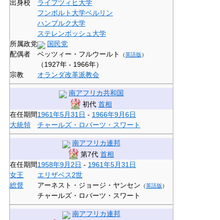
出身校
ライプツィヒ大学
フンボルト大学ベルリン
ハンブルク大学
ステレンボッシュ大学
所属政党
国民党
配偶者
ベッツィー・フルウールト
（
英語版
）
（1927年 - 1966年）
宗教
オランダ改革派教会
南アフリカ共和国
初代
首相
在任期間
1961年
5月31日
-
1966年
9月6日
大統領
チャールズ・ロバーツ・スワート
南アフリカ連邦
第7代
首相
在任期間
1958年
9月2日
-
1961年
5月31日
女王
エリザベス2世
総督
アーネスト・ジョージ・ヤンセン
（
英語版
）
チャールズ・ロバーツ・スワート
南アフリカ連邦