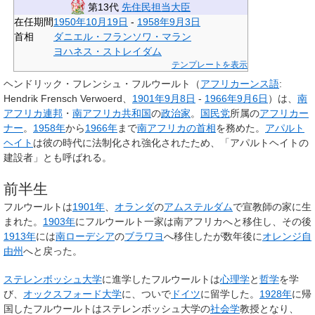
第13代
先住民担当大臣
在任期間
1950年
10月19日
-
1958年
9月3日
首相
ダニエル・フランソワ・マラン
ヨハネス・ストレイダム
テンプレートを表示
ヘンドリック・フレンシュ・フルウールト
（
アフリカーンス語
:
Hendrik Frensch Verwoerd
、
1901年
9月8日
-
1966年
9月6日
）は、
南
アフリカ連邦
・
南アフリカ共和国
の
政治家
。
国民党
所属の
アフリカー
ナー
。
1958年
から
1966年
まで
南アフリカの首相
を務めた。
アパルト
ヘイト
は彼の時代に法制化され強化されたため、「アパルトヘイトの
建設者」とも呼ばれる。
前半生
フルウールトは
1901年
、
オランダ
の
アムステルダム
で宣教師の家に生
まれた。
1903年
にフルウールト一家は南アフリカへと移住し、その後
1913年
には
南ローデシア
の
ブラワヨ
へ移住したが数年後に
オレンジ自
由州
へと戻った。
ステレンボッシュ大学
に進学したフルウールトは
心理学
と
哲学
を学
び、
オックスフォード大学
に、ついで
ドイツ
に留学した。
1928年
に帰
国したフルウールトはステレンボッシュ大学の
社会学
教授となり、