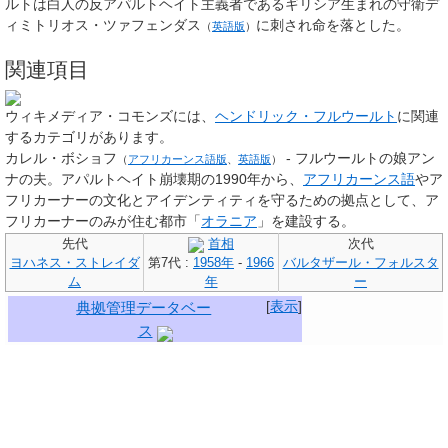
ルトは白人の反アパルトヘイト主義者であるギリシア生まれの守衛
デ
ィミトリオス・ツァフェンダス
に刺され命を落とした。
（
英語版
）
関連項目
ウィキメディア・コモンズには、
ヘンドリック・フルウールト
に関連
するカテゴリがあります。
カレル・ボショフ
- フルウールトの娘アン
（
アフリカーンス語版
、
英語版
）
ナの夫。アパルトヘイト崩壊期の1990年から、
アフリカーンス語
やア
フリカーナーの文化とアイデンティティを守るための拠点として、ア
フリカーナーのみが住む都市「
オラニア
」を建設する。
先代
首相
次代
ヨハネス・ストレイダ
第7代 :
1958年
-
1966
バルタザール・フォルスタ
ム
年
ー
[
表示
]
典拠管理データベー
ス