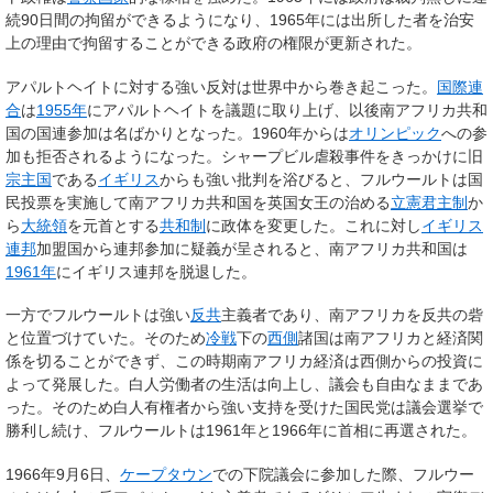
続90日間の拘留ができるようになり、1965年には出所した者を治安
上の理由で拘留することができる政府の権限が更新された。
アパルトヘイトに対する強い反対は世界中から巻き起こった。
国際連
合
は
1955年
にアパルトヘイトを議題に取り上げ、以後南アフリカ共和
国の国連参加は名ばかりとなった。1960年からは
オリンピック
への参
加も拒否されるようになった。シャープビル虐殺事件をきっかけに旧
宗主国
である
イギリス
からも強い批判を浴びると、フルウールトは国
民投票を実施して南アフリカ共和国を英国女王の治める
立憲君主制
か
ら
大統領
を元首とする
共和制
に政体を変更した。これに対し
イギリス
連邦
加盟国から連邦参加に疑義が呈されると、南アフリカ共和国は
1961年
にイギリス連邦を脱退した。
一方でフルウールトは強い
反共
主義者であり、南アフリカを反共の砦
と位置づけていた。そのため
冷戦
下の
西側
諸国は南アフリカと経済関
係を切ることができず、この時期南アフリカ経済は西側からの投資に
よって発展した。白人労働者の生活は向上し、議会も自由なままであ
った。そのため白人有権者から強い支持を受けた国民党は議会選挙で
勝利し続け、フルウールトは1961年と1966年に首相に再選された。
1966年9月6日、
ケープタウン
での下院議会に参加した際、フルウー