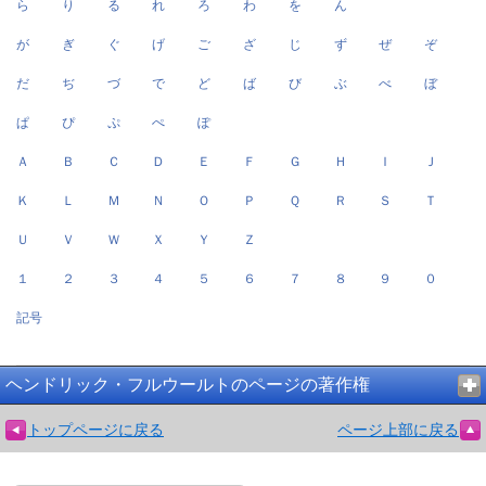
ら
り
る
れ
ろ
わ
を
ん
が
ぎ
ぐ
げ
ご
ざ
じ
ず
ぜ
ぞ
だ
ぢ
づ
で
ど
ば
び
ぶ
べ
ぼ
ぱ
ぴ
ぷ
ぺ
ぽ
Ａ
Ｂ
Ｃ
Ｄ
Ｅ
Ｆ
Ｇ
Ｈ
Ｉ
Ｊ
Ｋ
Ｌ
Ｍ
Ｎ
Ｏ
Ｐ
Ｑ
Ｒ
Ｓ
Ｔ
Ｕ
Ｖ
Ｗ
Ｘ
Ｙ
Ｚ
１
２
３
４
５
６
７
８
９
０
記号
ヘンドリック・フルウールトのページの著作権
トップページに戻る
ページ上部に戻る