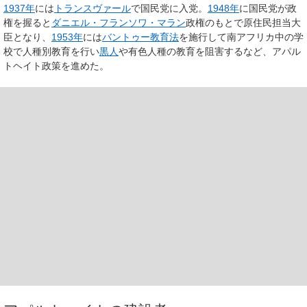
1937年
には
トランスヴァール
で国民党に入党。
1948年
に国民党が政
権を握ると
ダニエル・フランソワ・マラン
政権のもとで原住民担当大
臣となり、
1953年
には
バントゥー教育法
を施行して南アフリカ中の学
校で人種別教育を行い
黒人
や有色人種の教育を阻害するなど、アパル
トヘイト政策を進めた。