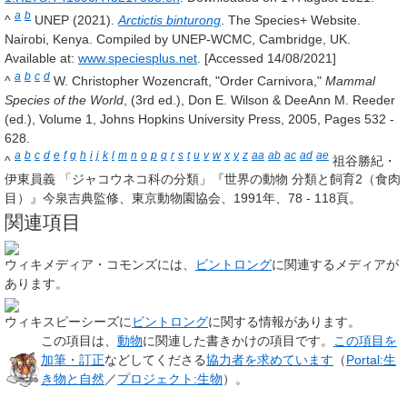
a
b
^
UNEP (2021).
Arctictis binturong
. The Species+ Website.
Nairobi, Kenya. Compiled by UNEP-WCMC, Cambridge, UK.
Available at:
www.speciesplus.net
. [Accessed 14/08/2021]
a
b
c
d
^
W. Christopher Wozencraft, "Order Carnivora,"
Mammal
Species of the World
, (3rd ed.), Don E. Wilson & DeeAnn M. Reeder
(ed.), Volume 1, Johns Hopkins University Press, 2005, Pages 532 -
628.
a
b
c
d
e
f
g
h
i
j
k
l
m
n
o
p
q
r
s
t
u
v
w
x
y
z
aa
ab
ac
ad
ae
^
祖谷勝紀・
伊東員義 「ジャコウネコ科の分類」『世界の動物 分類と飼育2（食肉
目）』今泉吉典監修、東京動物園協会、1991年、78 - 118頁。
関連項目
ウィキメディア・コモンズには、
ビントロング
に関連するメディアが
あります。
ウィキスピーシーズに
ビントロング
に関する情報があります。
この項目は、
動物
に関連した
書きかけの項目
です。
この項目を
加筆・訂正
などしてくださる
協力者を求めています
（
Portal:生
き物と自然
／
プロジェクト:生物
）。