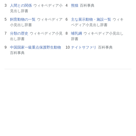
人間との関係
ウィキペディア小
熊猫
百科事典
見出し辞書
飼育動物の一覧
ウィキペディア
主な展示動物・施設一覧
ウィキ
小見出し辞書
ペディア小見出し辞書
分類の歴史
ウィキペディア小見
哺乳綱
ウィキペディア小見出し
出し辞書
辞書
中国国家一級重点保護野生動物
ナイトサファリ
百科事典
百科事典