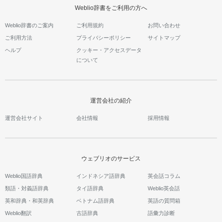
Weblio辞書をご利用の方へ
Weblio辞書のご案内
ご利用規約
お問い合わせ
ご利用方法
プライバシーポリシー
サイトマップ
ヘルプ
クッキー・アクセスデータ
について
運営会社の紹介
運営会社サイト
会社情報
採用情報
ウェブリオのサービス
Weblio国語辞典
インドネシア語辞典
英会話コラム
類語・対義語辞典
タイ語辞典
Weblio英会話
英和辞典・和英辞典
ベトナム語辞典
英語の質問箱
Weblio翻訳
古語辞典
語彙力診断