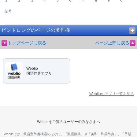
１
２
３
４
５
６
７
８
９
０
記号
ビントロングのページの著作権
トップページに戻る
ページ上部に戻る
Weblio
国語辞典アプリ
Weblioのアプリ一覧を見る
Weblioをご覧のユーザーのみなさまへ
Weblioでは、統合型辞書検索のほかに、「類語辞典」や「英和・和英辞典」、「手話