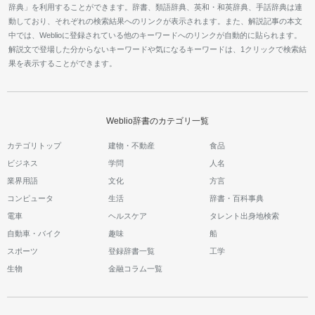
辞典」を利用することができます。辞書、類語辞典、英和・和英辞典、手話辞典は連
動しており、それぞれの検索結果へのリンクが表示されます。また、解説記事の本文
中では、Weblioに登録されている他のキーワードへのリンクが自動的に貼られます。
解説文で登場した分からないキーワードや気になるキーワードは、1クリックで検索結
果を表示することができます。
Weblio辞書のカテゴリ一覧
カテゴリトップ
建物・不動産
食品
ビジネス
学問
人名
業界用語
文化
方言
コンピュータ
生活
辞書・百科事典
電車
ヘルスケア
タレント出身地検索
自動車・バイク
趣味
船
スポーツ
登録辞書一覧
工学
生物
金融コラム一覧