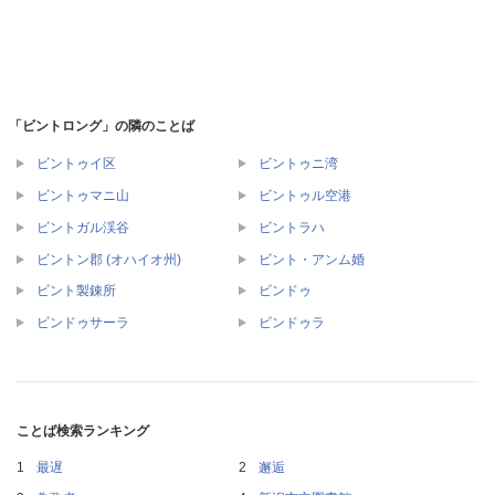
「ビントロング」の隣のことば
ビントゥイ区
ビントゥニ湾
ビントゥマニ山
ビントゥル空港
ビントガル渓谷
ビントラハ
ビントン郡 (オハイオ州)
ビント・アンム婚
ビント製錬所
ビンドゥ
ビンドゥサーラ
ビンドゥラ
ことば検索ランキング
最遅
邂逅