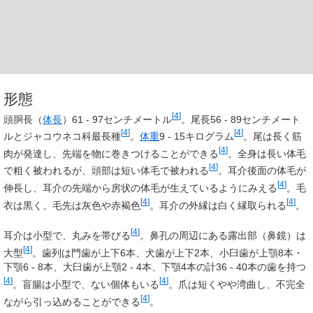
形態
[
4
]
頭胴長（
体長
）61 - 97センチメートル
。尾長56 - 89センチメート
[
4
]
[
4
]
ルとジャコウネコ科最長種
。
体重
9 - 15キログラム
。尾は長く筋
[
4
]
肉が発達し、先端を物に巻きつけることができる
。全身は長い体毛
[
4
]
で粗く被われるが、頭部は短い体毛で被われる
。耳介後面の体毛が
[
4
]
伸長し、耳介の先端から房状の体毛が生えているようにみえる
。毛
[
4
]
[
4
]
衣は黒く、毛先は灰色や赤褐色
。耳介の外縁は白く縁取られる
。
[
4
]
耳介は小型で、丸みを帯びる
。鼻孔の周辺にある露出部（鼻鏡）は
[
4
]
大型
。歯列は門歯が上下6本、犬歯が上下2本、小臼歯が上顎8本・
下顎6 - 8本、大臼歯が上顎2 - 4本、下顎4本の計36 - 40本の歯を持つ
[
4
]
[
4
]
。盲腸は小型で、ない個体もいる
。爪は短くやや湾曲し、不完全
[
4
]
ながら引っ込めることができる
。