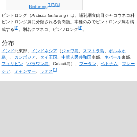
[
1
]
[
3
]
[
4
]
Binturong
ビントロング
（
Arctictis binturong
）は、哺乳綱食肉目ジャコウネコ科
ビントロング属に分類される食肉類。本種のみでビントロング属を構
[
4
]
[
4
]
成する
。別名
クマネコ
、
ビンツロング
。
分布
インド
北東部、
インドネシア
（
ジャワ島
、
スマトラ島
、
ボルネオ
島
）、
カンボジア
、
タイ王国
、
中華人民共和国
南部、
ネパール
東部、
フィリピン
（
パラワン島
、Calauit島）、
ブータン
、
ベトナム
、
マレー
[
1
]
シア
、
ミャンマー
、
ラオス