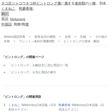
ネコ目
ジャコウネコ科
ビントロング属
に
属す
る
食肉類
の
一種
。別名、
くまねこ
、
熊麝香猫
。
翻訳
英語:
binturong
中国語
: 熊貍/熊
狸
Weblio国語辞典
>
固有名詞の種類
>
自然
>
生物
>
その他の
生物
>
ワシントン条約付属書III類
>
ビントロング
の意味・解説
「ビントロング」の関連ページ
「ビントロング」を解説文に含む用語の一覧
「ビントロング」を含む用語の索引
「ビントロング」の関連用語
くまねこ
Wiktionary日本語版（日
熊麝香猫
Wiktionary日本語版（日
本語カテゴリ）
本語カテゴリ）