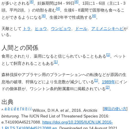
[
4
]
[
4
]
が多いとされる
。妊娠期間は84 - 99日
。1回に1 - 6頭（主に1 - 3
[
4
]
頭。平均2頭。）の幼獣を産む
。生後6 - 8週間で固形物も食べるこ
[
4
]
[
4
]
とができるようになる
。生後2年半で性成熟する
。
天敵として
トラ
、
ヒョウ
、
ウンピョウ
、
ドール
、
アミメニシキヘビ
が
いる。
人間との関係
[
1
]
食用とされたり、薬用になると信じられていることもある
。ペット
[
1
]
として飼育されることもある
。
森林伐採やアブラヤシ用のプランテーションへの転換などが原因の生
[
1
]
息地の破壊、狩猟などにより生息数が減少している
。
1989年
にイン
[
2
]
ドの個体群が、ワシントン条約附属書IIIに掲載されている
。
出典
a
b
c
d
e
f
g
h
i
j
[
脚注の使い方
]
^
Willcox, D.H.A.
et al
., 2016.
Arctictis
binturong
. The IUCN Red List of Threatened Species 2016:
e.T41690A45217088.
https://doi.org/10.2305/IUCN.UK.2016-
1.RLTS.T41690A45217088.en
. Downloaded on 14 August 2021.