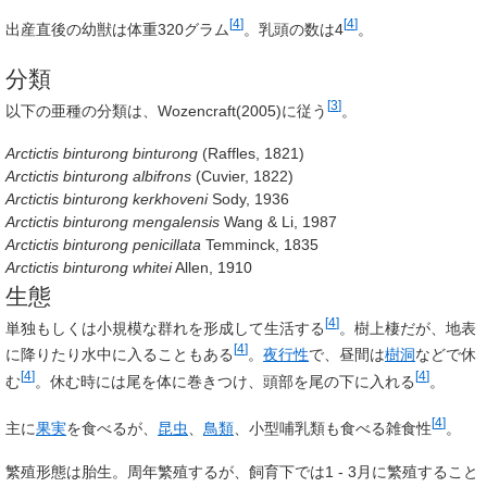
[
4
]
[
4
]
出産直後の幼獣は体重320グラム
。乳頭の数は4
。
分類
[
3
]
以下の亜種の分類は、Wozencraft(2005)に従う
。
Arctictis binturong binturong
(Raffles, 1821)
Arctictis binturong albifrons
(Cuvier, 1822)
Arctictis binturong kerkhoveni
Sody, 1936
Arctictis binturong mengalensis
Wang & Li, 1987
Arctictis binturong penicillata
Temminck, 1835
Arctictis binturong whitei
Allen, 1910
生態
[
4
]
単独もしくは小規模な群れを形成して生活する
。樹上棲だが、地表
[
4
]
に降りたり水中に入ることもある
。
夜行性
で、昼間は
樹洞
などで休
[
4
]
[
4
]
む
。休む時には尾を体に巻きつけ、頭部を尾の下に入れる
。
[
4
]
主に
果実
を食べるが、
昆虫
、
鳥類
、小型哺乳類も食べる雑食性
。
繁殖形態は胎生。周年繁殖するが、飼育下では1 - 3月に繁殖すること