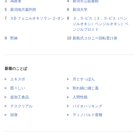
為政者
新潟市立図書館
新潟地方裁判所
新潟大学
５β‐フェニルオキソラン‐２‐オン
３，５‐ビス［３，５‐ビス（ベン
ジルオキシ）ベンジルオキシ］ベ
ンジルブロミド
黙祷
新島式コロニー回転受け身
新着のことば
エキスポ
月とすっぽん
図々しい
割れ鍋に綴じ蓋
超加工食品
人間性能
テスクリアル
バイオハッキング
頭身
ディノバルド亜種