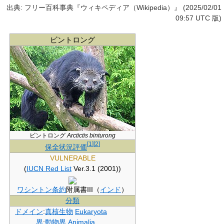
出典: フリー百科事典『ウィキペディア（Wikipedia）』 (2025/02/01
09:57 UTC 版)
ビントロング
ビントロング
Arctictis binturong
[
1
]
[
2
]
保全状況評価
VULNERABLE
(
IUCN Red List
Ver.3.1 (2001))
ワシントン条約
附属書III（
インド
）
分類
ドメイン
:
真核生物
Eukaryota
界
:
動物界
Animalia