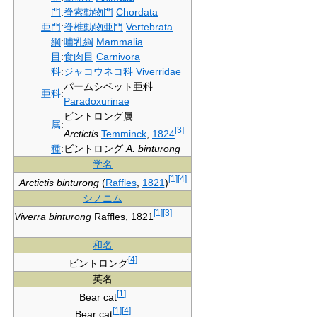
門
:
脊索動物門
Chordata
亜門
:
脊椎動物亜門
Vertebrata
綱
:
哺乳綱
Mammalia
目
:
食肉目
Carnivora
科
:
ジャコウネコ科
Viverridae
パームシベット亜科
亜科
:
Paradoxurinae
ビントロング属
属
:
[
3
]
Arctictis
Temminck
,
1824
種
:
ビントロング
A. binturong
学名
[
1
]
[
4
]
Arctictis binturong
(
Raffles
,
1821
)
シノニム
[
1
]
[
3
]
Viverra binturong
Raffles, 1821
和名
[
4
]
ビントロング
英名
[
1
]
Bear cat
[
1
]
[
4
]
Bear cat