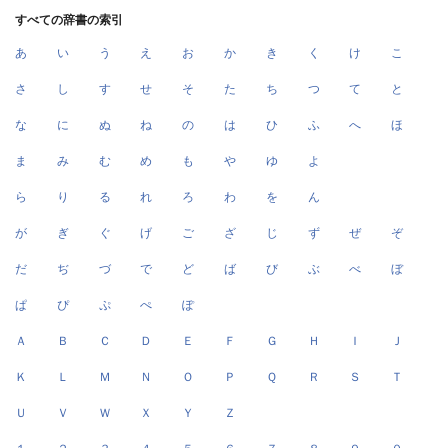
すべての辞書の索引
あ
い
う
え
お
か
き
く
け
こ
さ
し
す
せ
そ
た
ち
つ
て
と
な
に
ぬ
ね
の
は
ひ
ふ
へ
ほ
ま
み
む
め
も
や
ゆ
よ
ら
り
る
れ
ろ
わ
を
ん
が
ぎ
ぐ
げ
ご
ざ
じ
ず
ぜ
ぞ
だ
ぢ
づ
で
ど
ば
び
ぶ
べ
ぼ
ぱ
ぴ
ぷ
ぺ
ぽ
Ａ
Ｂ
Ｃ
Ｄ
Ｅ
Ｆ
Ｇ
Ｈ
Ｉ
Ｊ
Ｋ
Ｌ
Ｍ
Ｎ
Ｏ
Ｐ
Ｑ
Ｒ
Ｓ
Ｔ
Ｕ
Ｖ
Ｗ
Ｘ
Ｙ
Ｚ