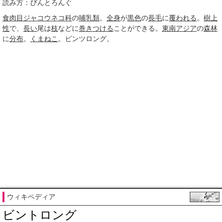
読み方：びんとろんぐ
食肉目
ジャコウネコ科
の
哺乳類
。
全身
が
黒色
の
長毛
に
覆われる
。
樹上
性
で、
長い
尾は
枝
などに
巻きつける
ことができる。
東南アジア
の
森林
に
分布
。
くまねこ
。ビンツロング。
ウィキペディア
ビントロング