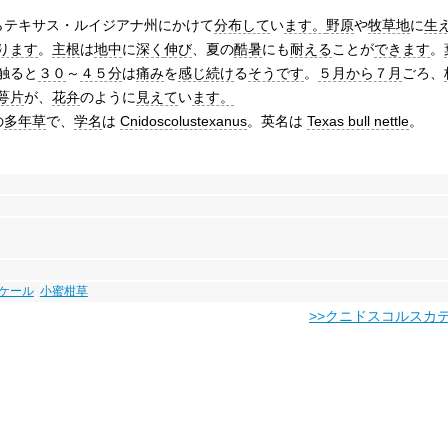
らテキサス・ルイジアナ州にかけて
分布して
い
ます。
野原
や
牧草地
に
生
ります
。
主根
は
地中
に
深く
伸び
、夏の
酷暑
にも
耐える
ことが
できます
。
触ると
３０
～
４５分
は
痛み
を
感じ
続け
る
そうです
。
５月から７月
ごろ、
萼片
が、
花弁
のように
見えて
い
ます。
の
多年草
で、
学名
は
Cnidoscolustexanus
。英名は
Texas bull nettle
。
ケール
小蜜柑草
>>クニドスコルスカ