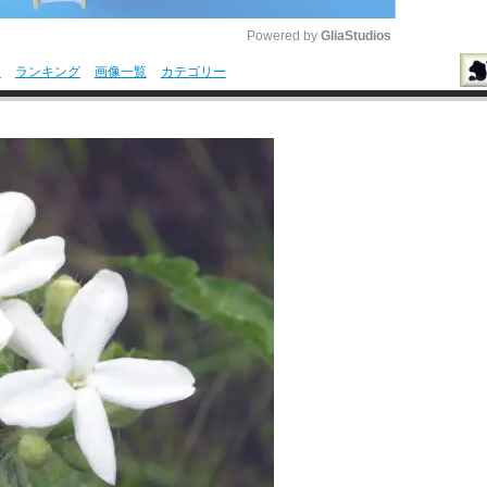
Powered by 
GliaStudios
引
ランキング
画像一覧
カテゴリー
M
u
t
e