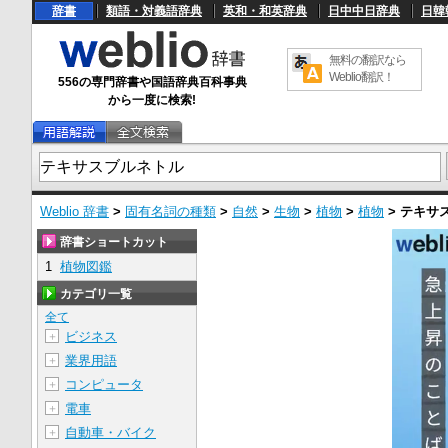
辞書
類語・対義語辞典
英和・和英辞典
日中中日辞典
日韓
無料の翻訳なら
Weblio翻訳！
556の専門辞書や国語辞典百科事典
から一度に検索!
Weblio 辞書
>
固有名詞の種類
>
自然
>
生物
>
植物
>
植物
>
テキサ
辞書ショートカット
1
植物図鑑
カテゴリ一覧
全て
ビジネス
＋
業界用語
＋
コンピュータ
＋
電車
＋
自動車・バイク
＋