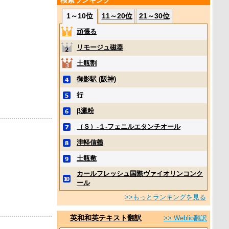
検索ランキング
1～10位
11～20位
21～30位
頑張る
リモージュ磁器
土瓶割
御影駅 (阪神)
行
β澱粉
（Ｓ）‐１‐フェニルエタンチオール
津軽信義
土瓶敷
カールフレッシュ国際ヴァイオリンコンク
ール
>>もっとランキングを見る
英和和英テキスト翻訳
>> Weblio翻訳