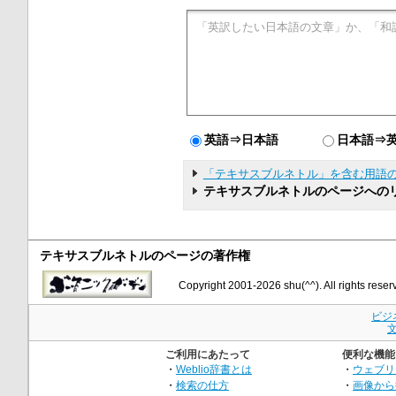
英語⇒日本語
日本語⇒
「テキサスブルネトル」を含む用語
テキサスブルネトルのページへの
テキサスブルネトルのページの著作権
Copyright 2001-2026 shu(^^). All rights reser
ビジ
ご利用にあたって
便利な機能
・
Weblio辞書とは
・
ウェブリ
・
検索の仕方
・
画像から