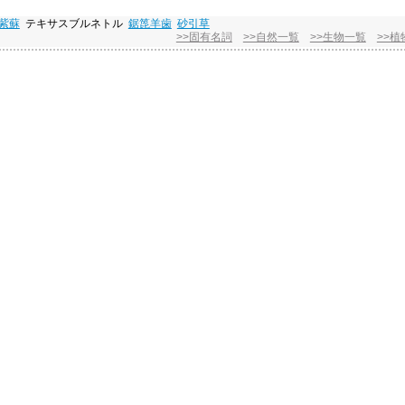
紫蘇
テキサスブルネトル
鋸箆羊歯
砂引草
>>固有名詞
>>自然一覧
>>生物一覧
>>植