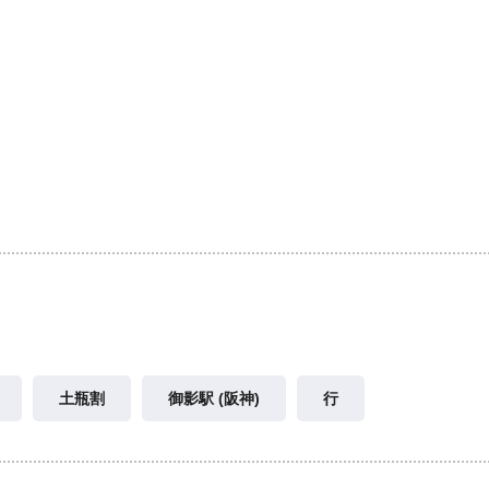
土瓶割
御影駅 (阪神)
行