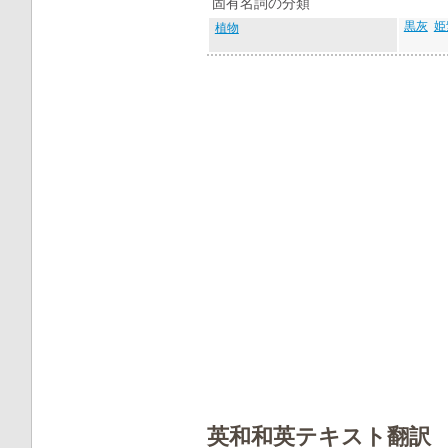
固有名詞の分類
黒灰
姫
植物
英和和英テキスト翻訳