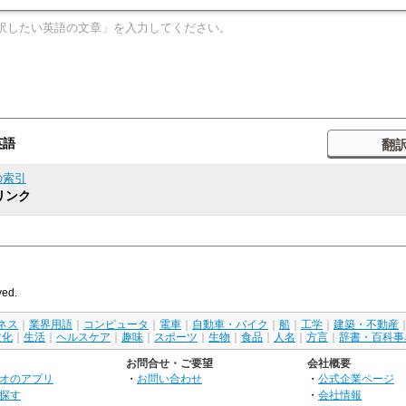
英語
の索引
リンク
ved.
ネス
｜
業界用語
｜
コンピュータ
｜
電車
｜
自動車・バイク
｜
船
｜
工学
｜
建築・不動産
文化
｜
生活
｜
ヘルスケア
｜
趣味
｜
スポーツ
｜
生物
｜
食品
｜
人名
｜
方言
｜
辞書・百科事
お問合せ・ご要望
会社概要
オのアプリ
・
お問い合わせ
・
公式企業ページ
探す
・
会社情報