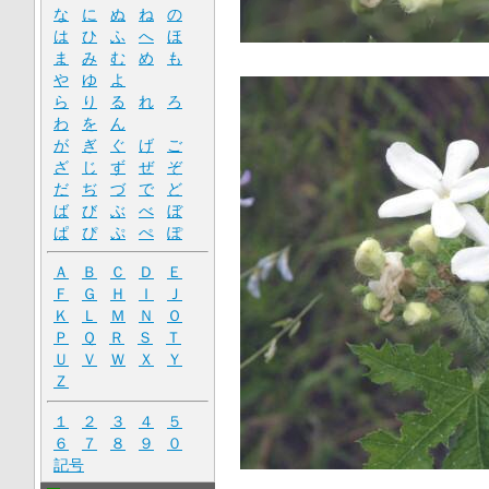
な
に
ぬ
ね
の
は
ひ
ふ
へ
ほ
ま
み
む
め
も
や
ゆ
よ
ら
り
る
れ
ろ
わ
を
ん
が
ぎ
ぐ
げ
ご
ざ
じ
ず
ぜ
ぞ
だ
ぢ
づ
で
ど
ば
び
ぶ
べ
ぼ
ぱ
ぴ
ぷ
ぺ
ぽ
Ａ
Ｂ
Ｃ
Ｄ
Ｅ
Ｆ
Ｇ
Ｈ
Ｉ
Ｊ
Ｋ
Ｌ
Ｍ
Ｎ
Ｏ
Ｐ
Ｑ
Ｒ
Ｓ
Ｔ
Ｕ
Ｖ
Ｗ
Ｘ
Ｙ
Ｚ
１
２
３
４
５
６
７
８
９
０
記号