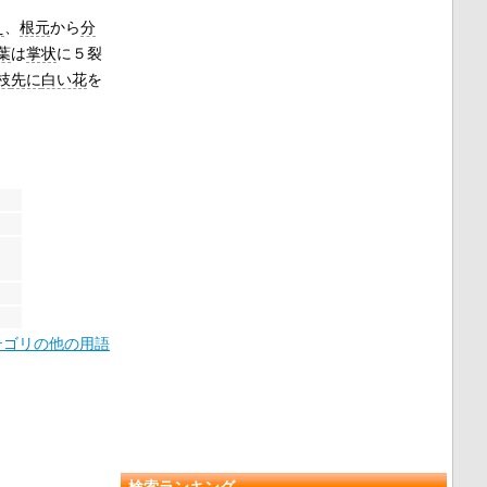
え
、
根元
から
分
葉
は
掌状
に５裂
枝
先に
白い花
を
テゴリの他の用語