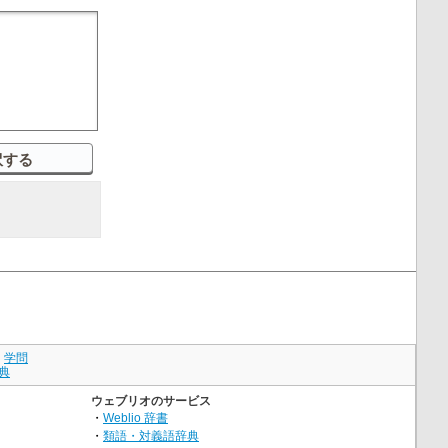
｜
学問
典
ウェブリオのサービス
・
Weblio 辞書
・
類語・対義語辞典