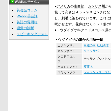
Weblioのサービス
●
アメリカ
の
南西部
、
カンザス州
か
英会話コラム
枝して
高さは
４５
～
９０
センチに
な
Weblio英会話
し、
刺毛
に被われてい
ます。
これに
英語の質問箱
咲
かせます
。
花弁
はなく５～７個の
語彙力診断
●
トウダイグサ科
クニドスコルス属
スピーキングテスト
トウダイグサのほかの用語一覧
エノキグサ：
白紐の木
紅紐の木
キャッサバ：
キャッサバ
クニドスコル
テキサスブルネトル
ス：
クロトンノキ：
変葉木
コミカンソウ：
フィランツス・プル