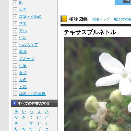
船
＋
工学
＋
建築・不動産
＋
植物図鑑
索引トップ
用語の索
学問
＋
文化
＋
テキサスブルネトル
生活
＋
ヘルスケア
＋
趣味
＋
スポーツ
＋
生物
＋
食品
＋
人名
＋
方言
＋
辞書・百科事典
＋
すべての辞書の索引
あ
い
う
え
お
か
き
く
け
こ
さ
し
す
せ
そ
た
ち
つ
て
と