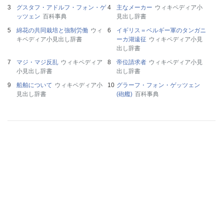
グスタフ・アドルフ・フォン・ゲ
主なメーカー
ウィキペディア小
ッツェン
百科事典
見出し辞書
綿花の共同栽培と強制労働
ウィ
イギリス＝ベルギー軍のタンガニ
キペディア小見出し辞書
ーカ湖遠征
ウィキペディア小見
出し辞書
マジ・マジ反乱
ウィキペディア
帝位請求者
ウィキペディア小見
小見出し辞書
出し辞書
船舶について
ウィキペディア小
グラーフ・フォン・ゲッツェン
見出し辞書
(砲艦)
百科事典