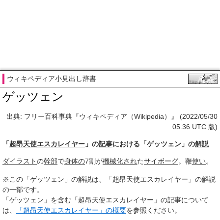
ウィキペディア小見出し辞書
ゲッツェン
出典: フリー百科事典『ウィキペディア（Wikipedia）』 (2022/05/30
05:36 UTC 版)
「
超昂天使エスカレイヤー
」の
記事
における「ゲッツェン」の
解説
ダイラスト
の
幹部
で
身体の
7割が
機械化され
た
サイボーグ
。鞭
使い
。
※この「ゲッツェン」の解説は、「超昂天使エスカレイヤー」の解説
の一部です。
「ゲッツェン」を含む「超昂天使エスカレイヤー」の記事について
は、
「超昂天使エスカレイヤー」の概要
を参照ください。