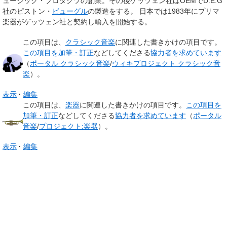
ュージック・プロダクツの創業。その後ゲッツェン社はOEMでD.E.G
社のピストン・
ビューグル
の製造をする。 日本では1983年にプリマ
楽器がゲッツェン社と契約し輸入を開始する。
この項目は、
クラシック音楽
に関連した
書きかけの項目
です。
この項目を加筆・訂正
などしてくださる
協力者を求めています
（
ポータル クラシック音楽
/
ウィキプロジェクト クラシック音
楽
）。
表示
編集
この項目は、
楽器
に関連した
書きかけの項目
です。
この項目を
加筆・訂正
などしてくださる
協力者を求めています
（
ポータル
音楽
/
プロジェクト:楽器
）。
表示
編集