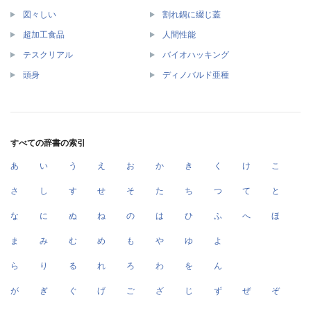
図々しい
割れ鍋に綴じ蓋
超加工食品
人間性能
テスクリアル
バイオハッキング
頭身
ディノバルド亜種
すべての辞書の索引
あ
い
う
え
お
か
き
く
け
こ
さ
し
す
せ
そ
た
ち
つ
て
と
な
に
ぬ
ね
の
は
ひ
ふ
へ
ほ
ま
み
む
め
も
や
ゆ
よ
ら
り
る
れ
ろ
わ
を
ん
が
ぎ
ぐ
げ
ご
ざ
じ
ず
ぜ
ぞ