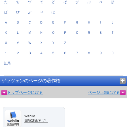
だ
ぢ
づ
で
ど
ば
び
ぶ
べ
ぼ
ぱ
ぴ
ぷ
ぺ
ぽ
Ａ
Ｂ
Ｃ
Ｄ
Ｅ
Ｆ
Ｇ
Ｈ
Ｉ
Ｊ
Ｋ
Ｌ
Ｍ
Ｎ
Ｏ
Ｐ
Ｑ
Ｒ
Ｓ
Ｔ
Ｕ
Ｖ
Ｗ
Ｘ
Ｙ
Ｚ
１
２
３
４
５
６
７
８
９
０
記号
ゲッツェンのページの著作権
トップページに戻る
ページ上部に戻る
Weblio
国語辞典アプリ