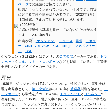
ページ
での議論にご協力ください。
出典
がまったく示されていないか不十分です。内容
に関する文献や情報源が必要です。
（
2023年9月
）
独自研究
が含まれているおそれがあります。
（
2023年9月
）
組織の特筆性の基準
を満たしていないおそれがあり
ます。
（
2023年9月
）
?
出典検索
:
"ゲッツェン"
–
ニュース
·
書籍
·
スカラ
ー
·
CiNii
·
J-STAGE
·
NDL
·
dlib.jp
·
ジャパンサー
チ
·
TWL
ゲッツェン
（GETZEN）はアメリカの
金管楽器
メーカーである。
トラ
ンペット
や
コルネット
、
トロンボーン
などを製造している。手工管楽
器専門ハンドメイドメーカーである。
歴史
1939年にゲッツェン社はT.Jゲッツェンにより創立された。管楽器修
理を出発点として、
第二次大戦
後の1946年に
管楽器
製造を始めた。
ト
ロンボーン
から製造を始め、1947年に
トランペット
と
コルネット
の生
産も開始した。 1963年工場が火事にあうが、翌年、1964年に製造を
再開する。 T.Jゲッツェンの息子のドナルド・ゲッツェンがD.E.G.ミ