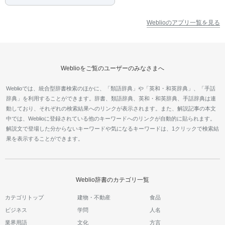
Weblioのアプリ一覧を見る
Weblioをご覧のユーザーのみなさまへ
Weblioでは、統合型辞書検索のほかに、「類語辞典」や「英和・和英辞典」、「手話
辞典」を利用することができます。辞書、類語辞典、英和・和英辞典、手話辞典は連
動しており、それぞれの検索結果へのリンクが表示されます。また、解説記事の本文
中では、Weblioに登録されている他のキーワードへのリンクが自動的に貼られます。
解説文で登場した分からないキーワードや気になるキーワードは、1クリックで検索結
果を表示することができます。
Weblio辞書のカテゴリ一覧
カテゴリトップ
建物・不動産
食品
ビジネス
学問
人名
業界用語
文化
方言