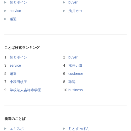
姉とボイン
buyer
service
浅井カヨ
邂逅
ことば検索ランキング
姉とボイン
buyer
service
浅井カヨ
邂逅
customer
小和田敏子
確認
学校法人吉祥寺学園
business
新着のことば
エキスポ
月とすっぽん