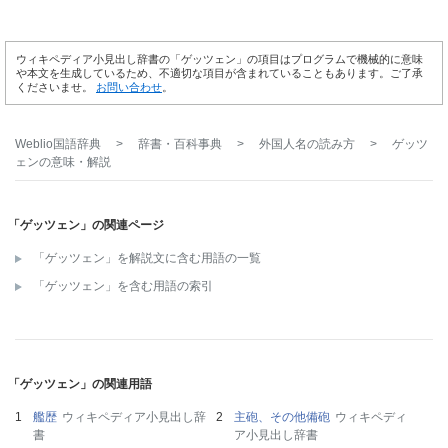
ウィキペディア小見出し辞書の「ゲッツェン」の項目はプログラムで機械的に意味
や本文を生成しているため、不適切な項目が含まれていることもあります。ご了承
くださいませ。
お問い合わせ
。
Weblio国語辞典
>
辞書・百科事典
>
外国人名の読み方
>
ゲッツ
ェン
の意味・解説
「ゲッツェン」の関連ページ
「ゲッツェン」を解説文に含む用語の一覧
「ゲッツェン」を含む用語の索引
「ゲッツェン」の関連用語
艦歴
ウィキペディア小見出し辞
主砲、その他備砲
ウィキペディ
書
ア小見出し辞書