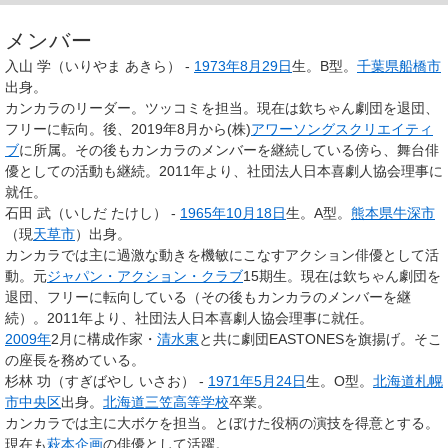
メンバー
入山 学（いりやま あきら）
-
1973年
8月29日
生。B型。
千葉県
船橋市
出身。
カンカラのリーダー。ツッコミを担当。現在は欽ちゃん劇団を退団、
フリーに転向。後、2019年8月から(株)
アワーソングスクリエイティ
ブ
に所属。その後もカンカラのメンバーを継続している傍ら、舞台俳
優としての活動も継続。2011年より、社団法人日本喜劇人協会理事に
就任。
石田 武（いしだ たけし）
-
1965年
10月18日
生。A型。
熊本県
牛深市
（現
天草市
）出身。
カンカラでは主に過激な動きを機敏にこなすアクション俳優として活
動。元
ジャパン・アクション・クラブ
15期生。現在は欽ちゃん劇団を
退団、フリーに転向している（その後もカンカラのメンバーを継
続）。2011年より、社団法人日本喜劇人協会理事に就任。
2009年
2月に構成作家・
清水東
と共に劇団EASTONESを旗揚げ。そこ
の座長を務めている。
杉林 功（すぎばやし いさお）
-
1971年
5月24日
生。O型。
北海道
札幌
市
中央区
出身。
北海道三笠高等学校
卒業。
カンカラでは主に大ボケを担当。とぼけた役柄の演技を得意とする。
現在も
萩本企画
の俳優として活躍。