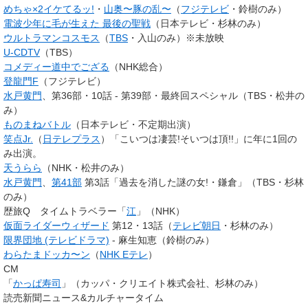
めちゃ×2イケてるッ!
・
山奥〜豚の乱〜
（
フジテレビ
・鈴樹のみ）
電波少年に毛が生えた 最後の聖戦
（日本テレビ・杉林のみ）
ウルトラマンコスモス
（
TBS
・入山のみ）※未放映
U-CDTV
（TBS）
コメディー道中でござる
（NHK総合）
登龍門F
（フジテレビ）
水戸黄門
、第36部・10話 - 第39部・最終回スペシャル（TBS・松井の
み）
ものまねバトル
（日本テレビ・不定期出演）
笑点Jr.
（
日テレプラス
）「こいつは凄芸!そいつは頂!!」に年に1回の
み出演。
天うらら
（NHK・松井のみ）
水戸黄門
、
第41部
第3話「過去を消した謎の女!・鎌倉」（TBS・杉林
のみ）
歴旅Q タイムトラベラー「
江
」（NHK）
仮面ライダーウィザード
第12・13話（
テレビ朝日
・杉林のみ）
限界団地 (テレビドラマ)
- 麻生知恵（鈴樹のみ）
わらたまドッカ〜ン
（
NHK Eテレ
）
CM
「
かっぱ寿司
」（カッパ・クリエイト株式会社、杉林のみ）
読売新聞ニュース&カルチャータイム