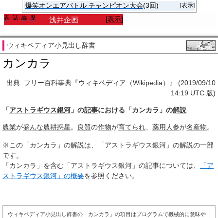
爆笑オンエアバトル チャンピオン大会
(3回)
[
表示
]
表
話
編
歴
[
表示
]
浅井企画
ウィキペディア小見出し辞書
カンカラ
出典: フリー百科事典『ウィキペディア（Wikipedia）』 (2019/09/10
14:19 UTC 版)
「
アストラギウス銀河
」の
記事
における「カンカラ」の
解説
農業
が
盛んな
農耕
惑星
。
良質
の
作物
が
育てられ
、
薬用人参
が
名産物
。
※この「カンカラ」の解説は、「アストラギウス銀河」の解説の一部
です。
「カンカラ」を含む「アストラギウス銀河」の記事については、
「ア
ストラギウス銀河」の概要
を参照ください。
ウィキペディア小見出し辞書の「カンカラ」の項目はプログラムで機械的に意味や