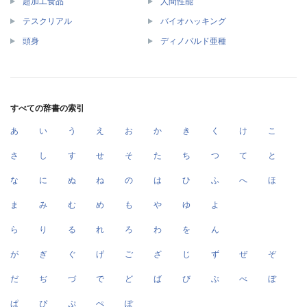
超加工食品
人間性能
テスクリアル
バイオハッキング
頭身
ディノバルド亜種
すべての辞書の索引
あ
い
う
え
お
か
き
く
け
こ
さ
し
す
せ
そ
た
ち
つ
て
と
な
に
ぬ
ね
の
は
ひ
ふ
へ
ほ
ま
み
む
め
も
や
ゆ
よ
ら
り
る
れ
ろ
わ
を
ん
が
ぎ
ぐ
げ
ご
ざ
じ
ず
ぜ
ぞ
だ
ぢ
づ
で
ど
ば
び
ぶ
べ
ぼ
ぱ
ぴ
ぷ
ぺ
ぽ