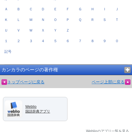
Ａ
Ｂ
Ｃ
Ｄ
Ｅ
Ｆ
Ｇ
Ｈ
Ｉ
Ｊ
Ｋ
Ｌ
Ｍ
Ｎ
Ｏ
Ｐ
Ｑ
Ｒ
Ｓ
Ｔ
Ｕ
Ｖ
Ｗ
Ｘ
Ｙ
Ｚ
１
２
３
４
５
６
７
８
９
０
記号
カンカラのページの著作権
トップページに戻る
ページ上部に戻る
Weblio
国語辞典アプリ
Weblioのアプリ一覧を見る