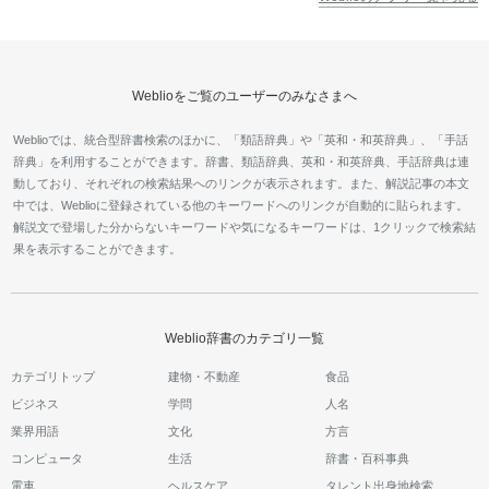
Weblioをご覧のユーザーのみなさまへ
Weblioでは、統合型辞書検索のほかに、「類語辞典」や「英和・和英辞典」、「手話
辞典」を利用することができます。辞書、類語辞典、英和・和英辞典、手話辞典は連
動しており、それぞれの検索結果へのリンクが表示されます。また、解説記事の本文
中では、Weblioに登録されている他のキーワードへのリンクが自動的に貼られます。
解説文で登場した分からないキーワードや気になるキーワードは、1クリックで検索結
果を表示することができます。
Weblio辞書のカテゴリ一覧
カテゴリトップ
建物・不動産
食品
ビジネス
学問
人名
業界用語
文化
方言
コンピュータ
生活
辞書・百科事典
電車
ヘルスケア
タレント出身地検索