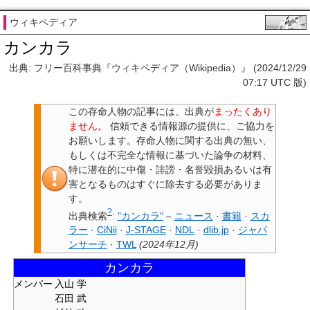
ウィキペディア
カンカラ
出典: フリー百科事典『ウィキペディア（Wikipedia）』 (2024/12/29
07:17 UTC 版)
この
存命人物の記事
には、
出典が
まったくあり
ません
。
信頼できる情報源の提供に、ご協力を
お願いします。存命人物に関する出典の無い、
もしくは不完全な情報に基づいた論争の材料、
特に潜在的に中傷・誹謗・名誉毀損あるいは有
害となるものは
すぐに除去する必要がありま
す
。
?
出典検索
:
"カンカラ"
–
ニュース
·
書籍
·
スカ
ラー
·
CiNii
·
J-STAGE
·
NDL
·
dlib.jp
·
ジャパ
ンサーチ
·
TWL
(
2024年12月
)
カンカラ
メンバー
入山 学
石田 武