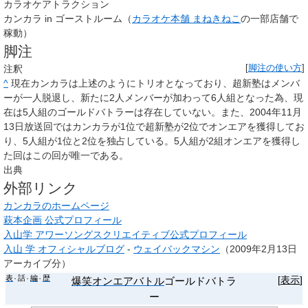
カラオケアトラクション
カンカラ in ゴーストルーム（
カラオケ本舗 まねきねこ
の一部店舗で
稼動）
脚注
注釈
[
脚注の使い方
]
^
現在カンカラは上述のようにトリオとなっており、超新塾はメンバ
ーが一人脱退し、新たに2人メンバーが加わって6人組となった為、現
在は5人組のゴールドバトラーは存在していない。また、2004年11月
13日放送回ではカンカラが1位で超新塾が2位でオンエアを獲得してお
り、5人組が1位と2位を独占している。5人組が2組オンエアを獲得し
た回はこの回が唯一である。
出典
外部リンク
カンカラのホームページ
萩本企画 公式プロフィール
入山学 アワーソングスクリエイティブ公式プロフィール
入山 学 オフィシャルブログ
-
ウェイバックマシン
（2009年2月13日
アーカイブ分）
表
話
編
歴
[
表示
]
爆笑オンエアバトル
ゴールドバトラ
ー