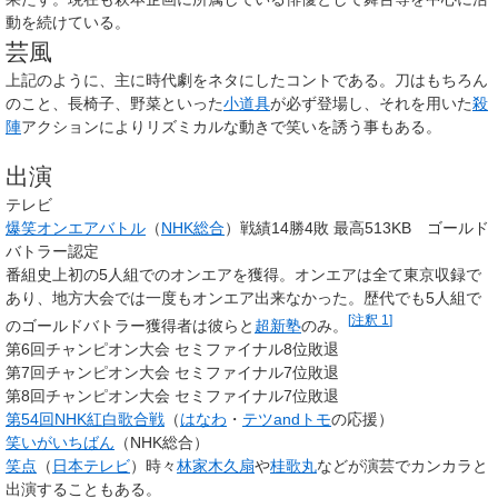
動を続けている。
芸風
上記のように、主に時代劇をネタにしたコントである。刀はもちろん
のこと、長椅子、野菜といった
小道具
が必ず登場し、それを用いた
殺
陣
アクションによりリズミカルな動きで笑いを誘う事もある。
出演
テレビ
爆笑オンエアバトル
（
NHK総合
）戦績14勝4敗 最高513KB ゴールド
バトラー認定
番組史上初の5人組でのオンエアを獲得。オンエアは全て東京収録で
あり、地方大会では一度もオンエア出来なかった。歴代でも5人組で
[
注釈 1
]
のゴールドバトラー獲得者は彼らと
超新塾
のみ。
第6回チャンピオン大会 セミファイナル8位敗退
第7回チャンピオン大会 セミファイナル7位敗退
第8回チャンピオン大会 セミファイナル7位敗退
第54回NHK紅白歌合戦
（
はなわ
・
テツandトモ
の応援）
笑いがいちばん
（NHK総合）
笑点
（
日本テレビ
）時々
林家木久扇
や
桂歌丸
などが演芸でカンカラと
出演することもある。