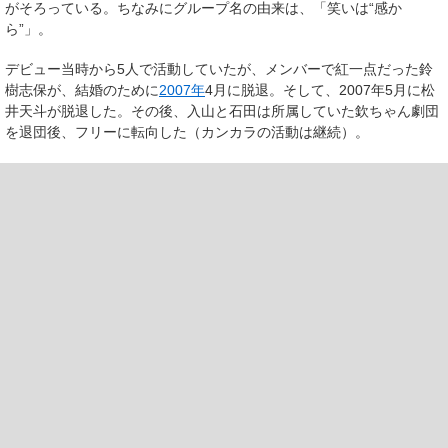
がそろっている。ちなみにグループ名の由来は、「笑いは“感か
ら”」。
デビュー当時から5人で活動していたが、メンバーで紅一点だった鈴
樹志保が、結婚のために
2007年
4月に脱退。そして、2007年5月に松
井天斗が脱退した。その後、入山と石田は所属していた欽ちゃん劇団
を退団後、フリーに転向した（カンカラの活動は継続）。