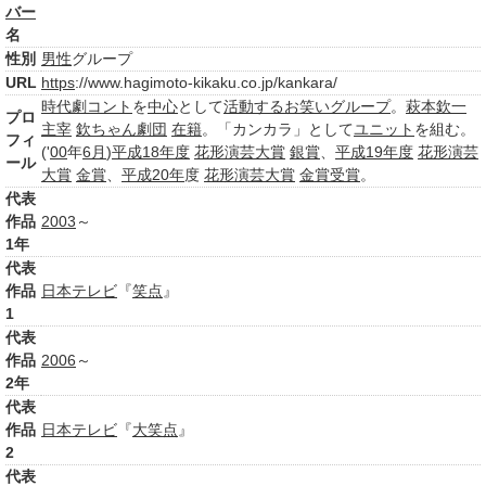
バー
名
性別
男性
グループ
URL
https
://www.hagimoto-kikaku.co.jp/kankara/
時代劇
コント
を
中心
として
活動する
お笑いグループ
。
萩本欽一
プロ
主宰
欽ちゃん劇団
在籍
。「カンカラ」として
ユニット
を組む。
フィ
('
00
年
6月
)
平成18年度
花形
演芸
大賞
銀賞
、
平成19年度
花形
演芸
ール
大賞
金賞
、
平成20年
度
花形
演芸
大賞
金賞
受賞
。
代表
作品
2003
～
1年
代表
作品
日本テレビ
『
笑点
』
1
代表
作品
2006
～
2年
代表
作品
日本テレビ
『
大笑点
』
2
代表