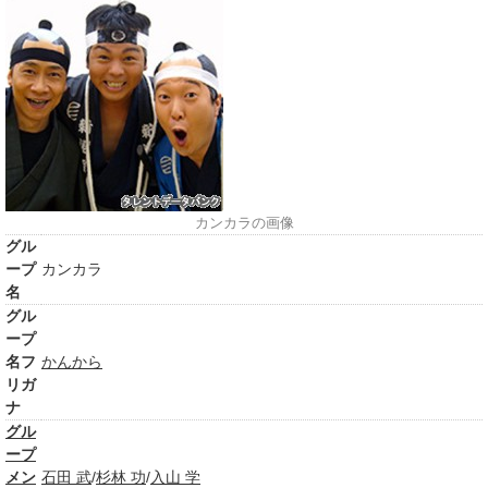
カンカラの画像
グル
ープ
カンカラ
名
グル
ープ
名フ
かんから
リガ
ナ
グル
ープ
メン
石田 武
/
杉林 功
/
入山 学