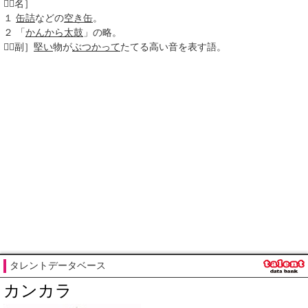

［名］
１
缶詰
などの
空き缶
。
２
「
かんから太鼓
」の略。

［副］
堅い
物が
ぶつかって
たてる高い音を表す語。
タレントデータベース
カンカラ