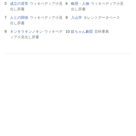
成立の背景
ウィキペディア小見
略歴・人物
ウィキペディア小見
出し辞書
出し辞書
人との関係
ウィキペディア小見
入山学
タレントデータベース
出し辞書
キンキラキンノキン
ウィキペデ
欽ちゃん劇団
百科事典
ィア小見出し辞書