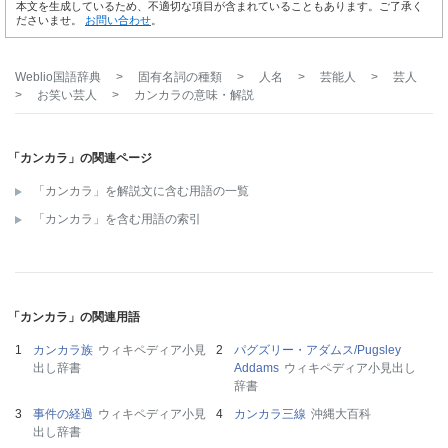
本文を生成しているため、不適切な項目が含まれていることもあります。ご了承く
ださいませ。
お問い合わせ
。
Weblio国語辞典
>
固有名詞の種類
>
人名
>
芸能人
>
芸人
>
お笑い芸人
>
カンカラ
の意味・解説
「カンカラ」の関連ページ
「カンカラ」を解説文に含む用語の一覧
「カンカラ」を含む用語の索引
「カンカラ」の関連用語
カンカラ族
ウィキペディア小見
パグズリー・アダムス/Pugsley
出し辞書
Addams
ウィキペディア小見出し
辞書
事件の経過
ウィキペディア小見
カンカラ三線
沖縄大百科
出し辞書