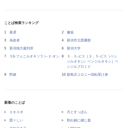
ことば検索ランキング
最遅
邂逅
為政者
新潟市立図書館
新潟地方裁判所
新潟大学
５β‐フェニルオキソラン‐２‐オン
３，５‐ビス［３，５‐ビス（ベン
ジルオキシ）ベンジルオキシ］ベ
ンジルブロミド
黙祷
新島式コロニー回転受け身
新着のことば
エキスポ
月とすっぽん
図々しい
割れ鍋に綴じ蓋