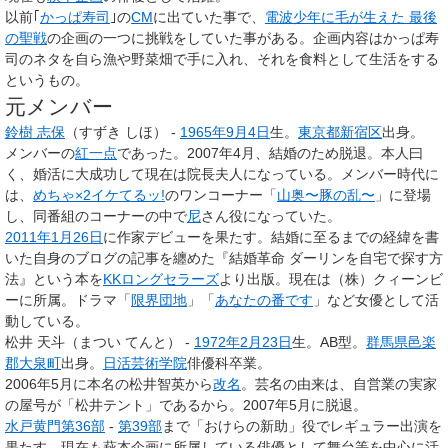
以前｢
かっぱ寿司
｣の
CM
に出ていた事で、
電波少年に毛が生えた 最後
の聖戦
の企画の一つに挑戦をしていた事がある。企画内容はかっぱ寿
司のネタを自ら漁や野菜畑で手に入れ、それを食料として生活をする
というもの。
元メンバー
鈴樹 志保
（すずき しほ）
-
1965年
9月4日
生。
東京都
新宿区
出身。
メンバーの
紅一点
であった。2007年4月、結婚のため脱退。本人曰
く、婚活に大成功して現在は院長夫人になっている。メンバー時代に
は、
めちゃ×2イケてるッ!
のワンコーナー「
山奥〜豚の乱〜
」に登場
し、同番組のコーナーの中で
尼
さん役になっていた。
2011年
1月26日
に作家デビューを果たす。結婚に至るまでの経緯を書
いた自身のブログの記事を纏めた『結婚革命 ダーリンを自宅で探す方
法』という本を
KKロングセラーズ
より出版。現在は（株）クィーンビ
ーに所属。ドラマ「
限界団地
」「
あなたの番です
」など女優として活
動している。
松井 天斗（まつい てんと）
-
1972年
2月23日
生。AB型。
群馬県
邑楽
郡
大泉町
出身。
日活芸術学院
俳優科卒業。
2006年5月に本名の松井智英から
改名
。芸名の由来は、自営業の実家
の屋号が「松井テント」であるから。2007年5月に脱退。
水戸黄門第36部
-
第39部
まで「おけらの新助」役でレギュラー出演を
果たす。現在も萩本企画に所属している俳優として舞台等を中心に活