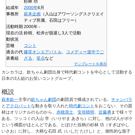
杉林 功
結成年
2000年
6月
事務所
萩本企画
（入山はアワーソングスクリエイ
ティブ所属、石田はフリー）
活動時期
2000年 -
現在の活
鈴樹、松井が脱退し3人で活動
動状況
芸種
コント
過去の代
爆笑オンエアバトル
、
コメディー道中でご
表番組
ざる
、
笑点
など
テンプレートを表示
カンカラ
は、欽ちゃん劇団出身で時代劇コントを中心として活動する
日本の3人組のお笑いコントグループ。
概説
萩本欽一
主宰の
欽ちゃん劇団
の劇団員で構成されている。
チャンバラ
と
アクロバット
な動きを取り入れた
時代劇
コント
をおこない、その題
材はオリジナルのものから、
赤穂浪士
、
安倍晴明
、
近藤勇
まで様々で
ある。ツッコミの
入山 学
（いりやま あきら）に対し、他の2人がボケ
という構図がほとんどである。とぼけた役柄の
杉林 功
（すぎばやし
いさお）に対し、大柄な
石田 武
（いしだ たけし）と、個性的な面子