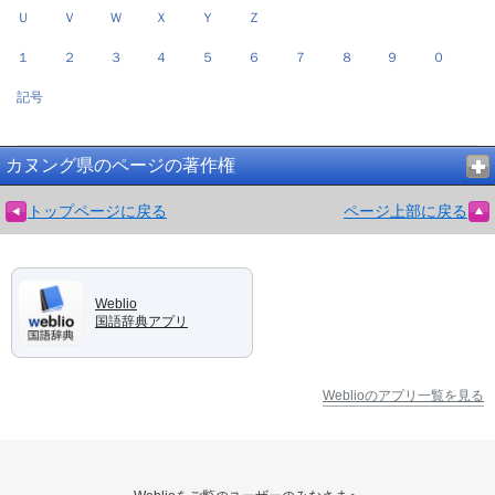
Ｕ
Ｖ
Ｗ
Ｘ
Ｙ
Ｚ
１
２
３
４
５
６
７
８
９
０
記号
カヌング県のページの著作権
トップページに戻る
ページ上部に戻る
Weblio
国語辞典アプリ
Weblioのアプリ一覧を見る