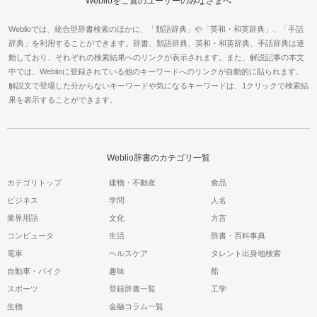
Weblioをご覧のユーザーのみなさまへ
Weblioでは、統合型辞書検索のほかに、「類語辞典」や「英和・和英辞典」、「手話
辞典」を利用することができます。辞書、類語辞典、英和・和英辞典、手話辞典は連
動しており、それぞれの検索結果へのリンクが表示されます。また、解説記事の本文
中では、Weblioに登録されている他のキーワードへのリンクが自動的に貼られます。
解説文で登場した分からないキーワードや気になるキーワードは、1クリックで検索結
果を表示することができます。
Weblio辞書のカテゴリ一覧
カテゴリトップ
建物・不動産
食品
ビジネス
学問
人名
業界用語
文化
方言
コンピュータ
生活
辞書・百科事典
電車
ヘルスケア
タレント出身地検索
自動車・バイク
趣味
船
スポーツ
登録辞書一覧
工学
生物
金融コラム一覧