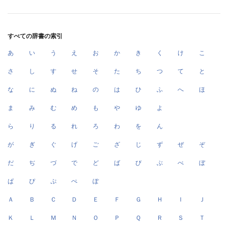
すべての辞書の索引
あ
い
う
え
お
か
き
く
け
こ
さ
し
す
せ
そ
た
ち
つ
て
と
な
に
ぬ
ね
の
は
ひ
ふ
へ
ほ
ま
み
む
め
も
や
ゆ
よ
ら
り
る
れ
ろ
わ
を
ん
が
ぎ
ぐ
げ
ご
ざ
じ
ず
ぜ
ぞ
だ
ぢ
づ
で
ど
ば
び
ぶ
べ
ぼ
ぱ
ぴ
ぷ
ぺ
ぽ
Ａ
Ｂ
Ｃ
Ｄ
Ｅ
Ｆ
Ｇ
Ｈ
Ｉ
Ｊ
Ｋ
Ｌ
Ｍ
Ｎ
Ｏ
Ｐ
Ｑ
Ｒ
Ｓ
Ｔ