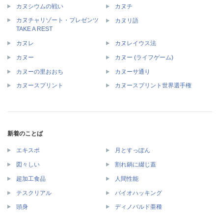
カヌシウムの戦い
カヌチ
カヌチャリゾート・プレゼンツ
カヌリ語
TAKE A REST
カヌレ
カヌレイウス法
カヌー
カヌー (ライフゲーム)
カヌーの里おおち
カヌーサ通り
カヌースプリント
カヌースプリント世界選手権
新着のことば
エキスポ
月とすっぽん
図々しい
割れ鍋に綴じ蓋
超加工食品
人間性能
テスクリアル
バイオハッキング
頭身
ディノバルド亜種