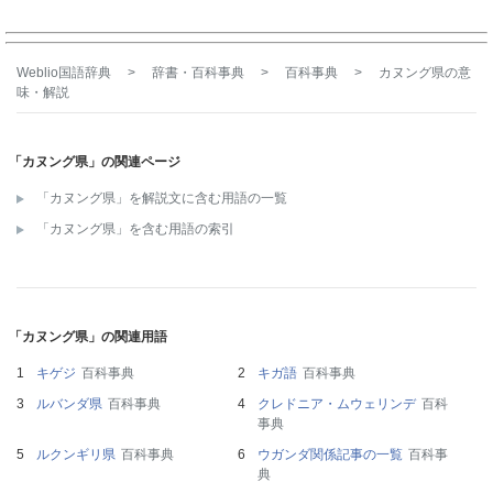
Weblio国語辞典
>
辞書・百科事典
>
百科事典
>
カヌング県
の意
味・解説
「カヌング県」の関連ページ
「カヌング県」を解説文に含む用語の一覧
「カヌング県」を含む用語の索引
「カヌング県」の関連用語
キゲジ
百科事典
キガ語
百科事典
ルバンダ県
百科事典
クレドニア・ムウェリンデ
百科
事典
ルクンギリ県
百科事典
ウガンダ関係記事の一覧
百科事
典