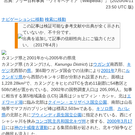
出典: フリー百科事典『ウィキペディア（Wikipedia）』 (2020/04/11
23:50 UTC 版)
ナビゲーションに移動
検索に移動
この記事は検証可能な参考文献や出典が全く示され
ていないか、不十分です。
出典を追加して記事の信頼性向上にご協力くださ
い。
（
2017年4月
）
カヌング県と2001年から2005年の県境
カヌング県
(カヌングけん、
Kanungu District
) は
ウガンダ
南西部、
キ
ゲジ
北西部の
県
。第6期ウガンダ国会での法律により
2001年
7月に
ル
クンギリ県
から西部のキンキジ郡が分割され設置された。面積は
1,228.28km²で、カヌングとキヒヒの2TCを含め11副郡に54教区と
508の村が置かれている。2002年の国勢調査人口は 205,095人。知事
に相当する第5地域議会 (LC5) 議長はジョゼフィン・カシャ。北は
エ
ドワード湖
に臨み北部は
クイーン・エリザベス国立公園
、南部は山岳
地帯でマフガのブリンビ峰は標高2,503mである。
キソロ県
、
カバレ
県
の北部と共に
ブウィンディ原生国立公園
に指定されている。西にイ
シャシャ川を挟み
コンゴ民主共和国
北キヴ州
と接する。
2000年
3月17
日
には
神の十戒復古運動
による集団自殺が起された。北キヴ紛争など
の難民も流入した。