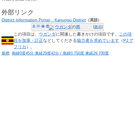
外部リンク
District Information Portal :: Kanungu District
（英語）
表
話
編
歴
ウガンダ
の
県
[
表示
]
この項目は、
ウガンダ
に関連した
書きかけの項目
です。
この項
目を加筆・訂正
などしてくださる
協力者を求めています
（
PJ:ア
フリカ
）。
座標
:
南緯0度45分
東経29度42分
/
南緯0.750度 東経29.700度