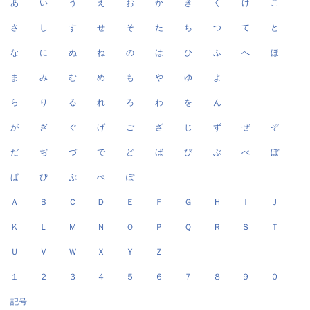
あ
い
う
え
お
か
き
く
け
こ
さ
し
す
せ
そ
た
ち
つ
て
と
な
に
ぬ
ね
の
は
ひ
ふ
へ
ほ
ま
み
む
め
も
や
ゆ
よ
ら
り
る
れ
ろ
わ
を
ん
が
ぎ
ぐ
げ
ご
ざ
じ
ず
ぜ
ぞ
だ
ぢ
づ
で
ど
ば
び
ぶ
べ
ぼ
ぱ
ぴ
ぷ
ぺ
ぽ
Ａ
Ｂ
Ｃ
Ｄ
Ｅ
Ｆ
Ｇ
Ｈ
Ｉ
Ｊ
Ｋ
Ｌ
Ｍ
Ｎ
Ｏ
Ｐ
Ｑ
Ｒ
Ｓ
Ｔ
Ｕ
Ｖ
Ｗ
Ｘ
Ｙ
Ｚ
１
２
３
４
５
６
７
８
９
０
記号