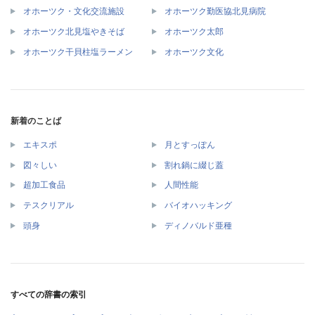
オホーツク・文化交流施設
オホーツク勤医協北見病院
オホーツク北見塩やきそば
オホーツク太郎
オホーツク干貝柱塩ラーメン
オホーツク文化
新着のことば
エキスポ
月とすっぽん
図々しい
割れ鍋に綴じ蓋
超加工食品
人間性能
テスクリアル
バイオハッキング
頭身
ディノバルド亜種
すべての辞書の索引