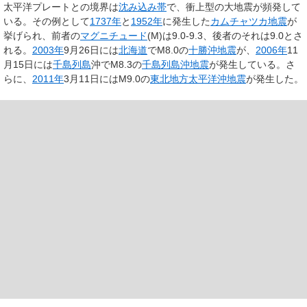
太平洋プレートとの境界は
沈み込み帯
で、衝上型の大地震が頻発して
いる。その例として
1737年
と
1952年
に発生した
カムチャツカ地震
が
挙げられ、前者の
マグニチュード
(M)は9.0-9.3、後者のそれは9.0とさ
れる。
2003年
9月26日には
北海道
でM8.0の
十勝沖地震
が、
2006年
11
月15日には
千島列島
沖でM8.3の
千島列島沖地震
が発生している。さ
らに、
2011年
3月11日にはM9.0の
東北地方太平洋沖地震
が発生した。