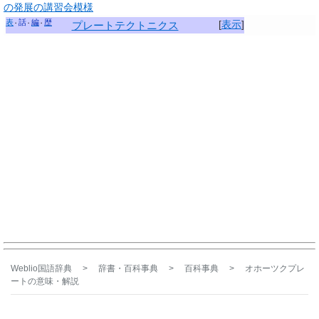
の発展の講習会模様
表
話
編
歴
[
表示
]
プレートテクトニクス
Weblio国語辞典
>
辞書・百科事典
>
百科事典
>
オホーツクプレ
ート
の意味・解説