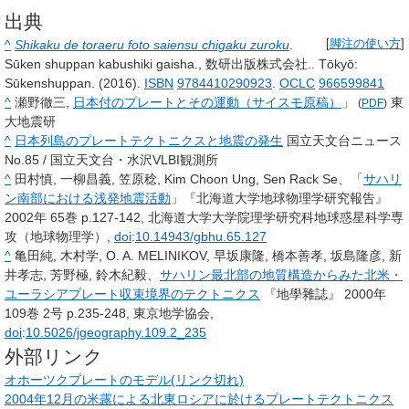
出典
^
Shikaku de toraeru foto saiensu chigaku zuroku
.
[
脚注の使い方
]
Sūken shuppan kabushiki gaisha., 数研出版株式会社.. Tōkyō:
Sūkenshuppan. (2016).
ISBN
9784410290923
.
OCLC
966599841
^
瀬野徹三,
日本付のプレートとその運動（サイスモ原稿）
」
東
(
PDF
)
大地震研
^
日本列島のプレートテクトニクスと地震の発生
国立天文台ニュース
No.85 / 国立天文台・水沢VLBI観測所
^
田村慎, 一柳昌義, 笠原稔, Kim Choon Ung, Sen Rack Se、「
サハリ
ン南部における浅発地震活動
」『北海道大学地球物理学研究報告』
2002年 65巻 p.127-142, 北海道大学大学院理学研究科地球惑星科学専
攻（地球物理学）,
doi
:
10.14943/gbhu.65.127
^
亀田純, 木村学, O. A. MELINIKOV, 早坂康隆, 橋本善孝, 坂島隆彦, 新
井孝志, 芳野極, 鈴木紀毅、
サハリン最北部の地質構造からみた北米・
ユーラシアプレート収束境界のテクトニクス
『地學雜誌』 2000年
109巻 2号 p.235-248, 東京地学協会,
doi
:
10.5026/jgeography.109.2_235
外部リンク
オホーツクプレートのモデル(リンク切れ)
2004年12月の米露による北東ロシアに於けるプレートテクトニクス