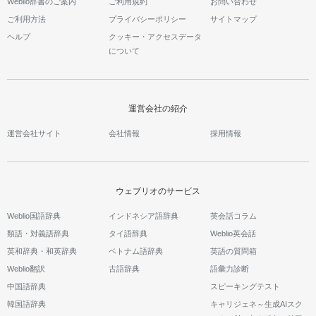
Weblio辞書のご案内
ご利用規約
お問い合わせ
ご利用方法
プライバシーポリシー
サイトマップ
ヘルプ
クッキー・アクセスデータ
について
運営会社の紹介
運営会社サイト
会社情報
採用情報
ウェブリオのサービス
Weblio国語辞典
インドネシア語辞典
英会話コラム
類語・対義語辞典
タイ語辞典
Weblio英会話
英和辞典・和英辞典
ベトナム語辞典
英語の質問箱
Weblio翻訳
古語辞典
語彙力診断
中国語辞典
スピーキングテスト
韓国語辞典
キャリジェネ～生成AIスク