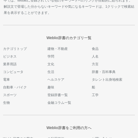
中では、Weblioに登録されている他のキーワードへのリンクが自動的に貼られます。
解説文で登場した分からないキーワードや気になるキーワードは、1クリックで検索結
果を表示することができます。
Weblio辞書のカテゴリ一覧
カテゴリトップ
建物・不動産
食品
ビジネス
学問
人名
業界用語
文化
方言
コンピュータ
生活
辞書・百科事典
電車
ヘルスケア
タレント出身地検索
自動車・バイク
趣味
船
スポーツ
登録辞書一覧
工学
生物
金融コラム一覧
Weblio辞書をご利用の方へ