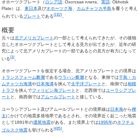
オホーツクプレート
（
ロシア語
:
Охотская плита
、
英語
:
Okhotsk
Plate
）は、
東日本
及び
オホーツク海
、
カムチャツカ半島
を覆うと考え
[1]
[2]
られている
プレート
である
。
概要
元々は
北アメリカプレート
の一部として考えられてきたが、その後独
立したオホーツクプレートとして考える見方が出てきたが、近年の研
究によって北アメリカプレートの一部であるとの見方が有力になって
[3]
いる
。
オホーツクプレートを仮定する場合、北アメリカプレートとの境界は
トランスフォーム断層
である
ウラハン断層
となる。東側では
千島・カ
ムチャツカ海溝
や
日本海溝
を挟んで
太平洋プレート
と、南側では
相模
トラフ
を挟んで
フィリピン海プレート
と、北西側では
ユーラシアプレ
ート
と、南西側では
アムールプレート
と接している。
ユーラシアプレート及びアムールプレートとの境界線は
日本海
から
樺
太
にかけての地震多発地帯であるとされ、その境界近く起こった地震
として1891年の
濃尾地震
がある。また境界上では
1995年
の
ネフチェ
[4]
[5]
ゴルスク地震
も挙げられる
。