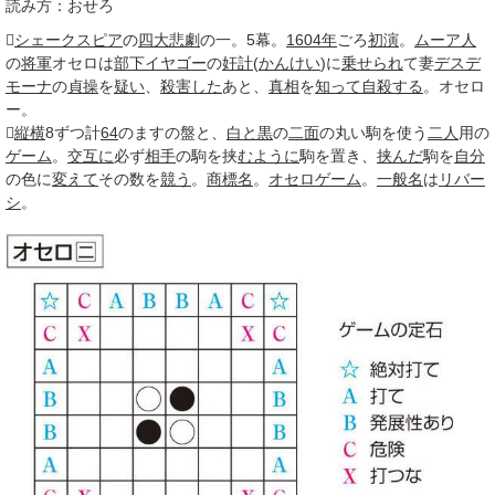
読み方：おせろ

シェークスピア
の
四大
悲劇
の一。5幕。
1604年
ごろ
初演
。
ムーア人
の
将軍
オセロは
部下
イヤゴー
の
奸計
(
かんけい
)に
乗せられ
て妻
デスデ
モーナ
の
貞操
を
疑い
、
殺害した
あと、
真相
を
知って
自殺する
。オセロ
ー。

縦横
8ずつ計
64
のますの盤と、
白と黒
の
二面
の丸い駒を使う
二人
用の
ゲーム
。
交互に
必ず
相手
の駒を挟
むように
駒を置き、
挟んだ
駒を
自分
の色に
変えて
その数を
競う
。
商標名
。
オセロゲーム
。
一般名
は
リバー
シ
。