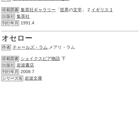
集英社
ギャラリー
「
世界
の
文学
」 2
イギリス 1
収載図書
集英社
出版社
1991.4
刊行年月
オセロー
チャールズ・ラム
,メアリ・ラム
作者
シェイクスピア物語
下
収載図書
岩波書店
出版社
2008.7
刊行年月
岩波文庫
シリーズ名