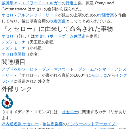
威風堂々
-
エドワード・エルガー
の
行進曲
集。原題
Pomp and
Circumstance
はオセロの台詞から採られた。
オセロ
-
アルフレッド・リード
が戯曲の上演のための
付随音楽
を作曲
しており、後に演奏会用の
吹奏楽曲
としてまとめられている。
『オセロー』に由来して命名された事物
オセロ
（詳しくは
オセロ (ボードゲーム)#歴史
を参照）
デズデモーナ
（天王星の衛星）
デズデモーナ
（小惑星）
オセロ症候群
（病名）
関連項目
アブドゥルワーヒド・ブン・マスウード・ブン・ムハンマド・アンヌ
ーリー
- 『オセロー』が書かれる直前の1600年に
モロッコ
から
イング
ランド
に派遣された外交官
外部リンク
ウィキメディア・コモンズには、
オセロー
に関連するカテゴリがあり
ます。
坪内逍遙訳 オセロー
-
物語倶楽部
の
インターネットアーカイブ
。