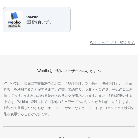
Weblio
国語辞典アプリ
Weblioのアプリ一覧を見る
Weblioをご覧のユーザーのみなさまへ
Weblioでは、統合型辞書検索のほかに、「類語辞典」や「英和・和英辞典」、「手話
辞典」を利用することができます。辞書、類語辞典、英和・和英辞典、手話辞典は連
動しており、それぞれの検索結果へのリンクが表示されます。また、解説記事の本文
中では、Weblioに登録されている他のキーワードへのリンクが自動的に貼られます。
解説文で登場した分からないキーワードや気になるキーワードは、1クリックで検索結
果を表示することができます。