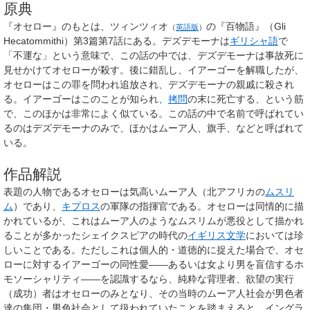
原典
『オセロー』のもとは、
ツィンツィオ
の『百物語』（Gli
（
英語版
）
Hecatommithi）第3篇第7話にある。デズデモーナは
ギリシャ語
で
「不運な」という意味で、この話の中では、デズデモーナは事故死に
見せかけてオセローが殺す。後に錯乱し、イアーゴーを解職したが、
オセローはこの罪を問われ追放され、デズデモーナの親戚に殺され
る。イアーゴーはこのことが知られ、
拷問
の末に死亡する、という筋
で、このほかは非常によく似ている。この話の中で名前で呼ばれてい
るのはデズデモーナのみで、ほかはムーア人、旗手、などと呼ばれて
いる。
作品解説
表題の人物であるオセローは気高いムーア人（北アフリカの
ムスリ
ム
）であり、
キプロス
の軍隊の指揮官である。オセローは同情的に描
かれているが、これはムーア人のようなムスリムが悪役として描かれ
ることが多かったシェイクスピアの時代の
イギリス文学
においては珍
しいことである。ただしこれは個人的・道徳的に捉えた場合で、オセ
ローに対するイアーゴーの同性愛――あるいは女より男を盲信するホ
モソーシャリティ――を認識するなら、純粋な背理者、欲望の実行
（成功）者はオセローのみとなり、その当時のムーア人社会が男色者
達の集団・男色社会として扱われていたことを踏まえると、イングラ