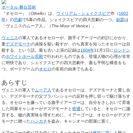
ポータル 舞台芸術
『
オセロー
』（
Othello
）は、
ウィリアム・シェイクスピア
作（
1602
年
）の
悲劇
で5幕の作品。シェイクスピアの四大悲劇の一つ。
副題
は
「ヴェニスのムーア人」（
The Moor of Venice
）。
ヴェニス
の軍人であるオセローが、旗手イアーゴーの奸計にかかり、
妻
デズデモーナ
の貞操を疑い殺すが、のち真実を知ったオセローは自
殺する、という話。最も古い上演の記録は
1604年
11月1日に
ロンドン
の
ホワイトホール宮殿
で行われたものである。登場人物の心理が非常
に明快であり、シェイクスピアの四大悲劇中、最も平明な構造をも
つ。ボードゲームの
オセロ
の名前の由来でもある。
あらすじ
ヴェニスの軍人で
ムーア人
であるオセローは、デズデモーナと愛し合
い、デズデモーナの父ブラバンショーの反対を押し切って駆け落ちす
る。オセローを嫌っている旗手イアーゴーは、自分をさしおいて昇進
した同輩キャシオーがデズデモーナと
密通
していると、オセローに讒
言する。嘘の真実味を増すために、イアーゴーは、オセローがデズデ
モーナに贈った
ハンカチ
を盗み、キャシオーの部屋に置く。
イアーゴーの作り話を信じてしまったオセローは
嫉妬に苦しみ
怒り、