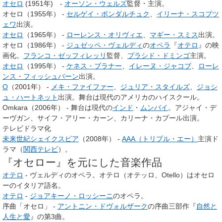
オセロ
(1951年) -
オーソン・ウェルズ
監督・主演。
オセロ（1955年） -
セルゲイ・ボンダルチュク
、
イリーナ・スコブツ
ェワ
出演。
オセロ
（1965年） -
ローレンス・オリヴィエ
、
マギー・スミス
出演。
オセロ（1986年） -
ジュゼッペ・ヴェルディ
の
オペラ
『
オテロ
』の映
画化。
フランコ・ゼッフィレッリ
監督、
プラシド・ドミンゴ
主演。
オセロ
（1995年） -
ケネス・ブラナー
、
イレーヌ・ジャコブ
、
ローレ
ンス・フィッシュバーン
出演。
O
（2001年） -
メキ・ファイファー
、
ジュリア・スタイルズ
、
ジョシ
ュ・ハートネット
出演。舞台は現代のアメリカのハイスクール。
Omkara（2006年） - 舞台は現代の
インド
・
ムンバイ
。アジャイ・デ
ーヴガン、サイフ・アリー・カーン、カリーナ・カプール出演。
テレビドラマ化
未来世紀シェイクスピア
（2008年） -
AAA（トリプル・エー）
主演ド
ラマ（
関西テレビ
）。
『オセロー』を元にした音楽作品
オテロ
- ヴェルディのオペラ。オテロ（オテッロ、Otello）はオセロ
ーのイタリア語名。
オテロ
-
ジョアキーノ・ロッシーニ
のオペラ。
序曲「オセロ」 -
アントニン・ドヴォルザーク
の序曲三部作『
自然と
人生と愛
』の第3曲。