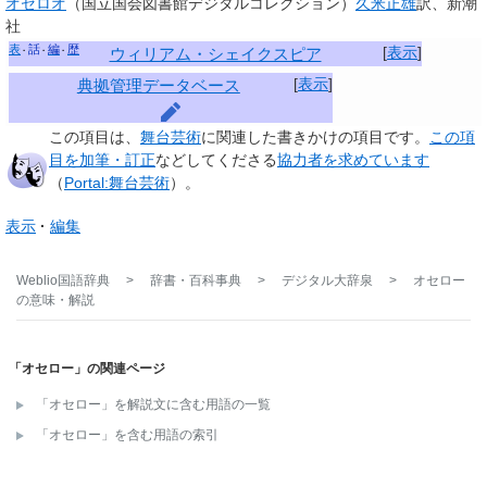
オセロオ
（国立国会図書館デジタルコレクション）
久米正雄
訳、新潮
社
表
話
編
歴
[
表示
]
ウィリアム・シェイクスピア
[
表示
]
典拠管理データベース
この項目は、
舞台芸術
に関連した
書きかけの項目
です。
この項
目を加筆・訂正
などしてくださる
協力者を求めています
（
Portal:舞台芸術
）。
表示
編集
Weblio国語辞典
>
辞書・百科事典
>
デジタル大辞泉
>
オセロー
の意味・解説
「オセロー」の関連ページ
「オセロー」を解説文に含む用語の一覧
「オセロー」を含む用語の索引