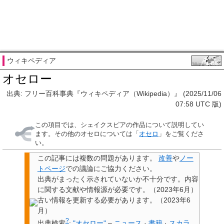
ウィキペディア
オセロー
出典: フリー百科事典『ウィキペディア（Wikipedia）』 (2025/11/06
07:58 UTC 版)
この項目では、シェイクスピアの作品について説明してい
ます。その他のオセロについては「
オセロ
」をご覧くださ
い。
この記事には
複数の問題があります
。
改善
や
ノー
トページ
での議論にご協力ください。
出典
がまったく示されていないか不十分です。内容
に関する文献や情報源が必要です。
（
2023年6月
）
古い情報を
更新
する必要があります。
（
2023年6
月
）
?
出典検索
:
"オセロー"
–
ニュース
·
書籍
·
スカラ