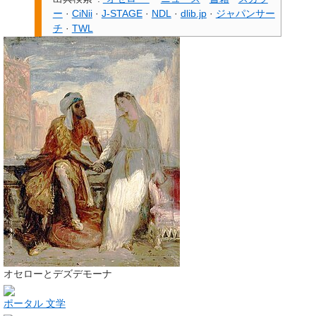
ー
·
CiNii
·
J-STAGE
·
NDL
·
dlib.jp
·
ジャパンサー
チ
·
TWL
オセローとデズデモーナ
ポータル 文学