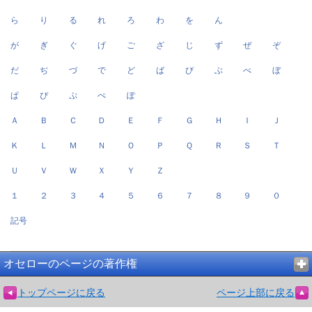
ら
り
る
れ
ろ
わ
を
ん
が
ぎ
ぐ
げ
ご
ざ
じ
ず
ぜ
ぞ
だ
ぢ
づ
で
ど
ば
び
ぶ
べ
ぼ
ぱ
ぴ
ぷ
ぺ
ぽ
Ａ
Ｂ
Ｃ
Ｄ
Ｅ
Ｆ
Ｇ
Ｈ
Ｉ
Ｊ
Ｋ
Ｌ
Ｍ
Ｎ
Ｏ
Ｐ
Ｑ
Ｒ
Ｓ
Ｔ
Ｕ
Ｖ
Ｗ
Ｘ
Ｙ
Ｚ
１
２
３
４
５
６
７
８
９
０
記号
オセローのページの著作権
トップページに戻る
ページ上部に戻る