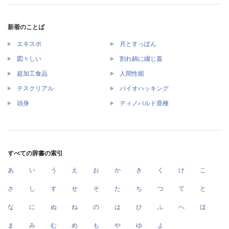
新着のことば
エキスポ
月とすっぽん
図々しい
割れ鍋に綴じ蓋
超加工食品
人間性能
テスクリアル
バイオハッキング
頭身
ディノバルド亜種
すべての辞書の索引
あ
い
う
え
お
か
き
く
け
こ
さ
し
す
せ
そ
た
ち
つ
て
と
な
に
ぬ
ね
の
は
ひ
ふ
へ
ほ
ま
み
む
め
も
や
ゆ
よ