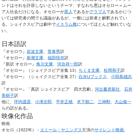
ンドはそれを許容しないというテーマ、すなわち悪はオセロー＝ムー
ア人社会だけになる。オセローが
黒人
であるか
アラブ人
であるかにつ
いては研究者の間でも議論があるが、一般には前者と解釈されてい
る。シェイクスピアは劇中で
イスラム教
についてほとんど触れていな
い。
日本語訳
『オセロウ』
岩波文庫
、
菅泰男
訳
『オセロー』
新潮文庫
、
福田恆存
訳
『新訳 オセロー』
角川文庫
、
河合祥一郎
訳
『オセロー』（シェイクスピア全集 13）
ちくま文庫
、
松岡和子
訳
『オセロー』（シェイクスピア全集 27）
白水Uブックス
、
小田島雄志
訳
『オセロー』「真訳 シェイクスピア 四大悲劇」
河出書房新社
、
石井
美樹子
訳
他に、
坪内逍遥
、
小津次郎
、
平井正穂
、
木下順二
、
三神勲
、
大山俊一
らの訳がある。
映像化作品
映画
オセロ（1922年） -
エミール・ヤニングス
主演の
サイレント映画
。