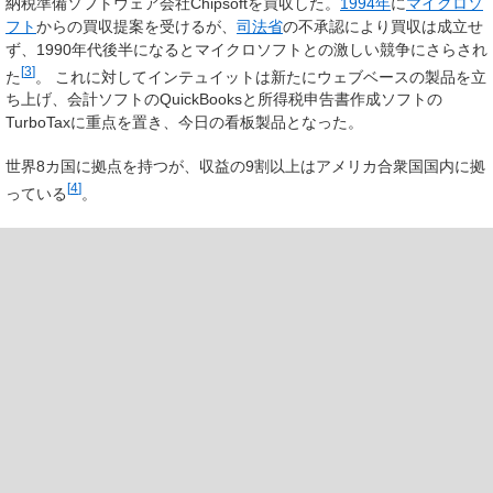
納税準備ソフトウェア会社
Chipsoft
を買収した。
1994年
に
マイクロソ
フト
からの買収提案を受けるが、
司法省
の不承認により買収は成立せ
ず、1990年代後半になるとマイクロソフトとの激しい競争にさらされ
[
3
]
た
。 これに対してインテュイットは新たにウェブベースの製品を立
ち上げ、会計ソフトの
QuickBooks
と所得税申告書作成ソフトの
TurboTax
に重点を置き、今日の看板製品となった。
世界8カ国に拠点を持つが、収益の9割以上はアメリカ合衆国国内に拠
[
4
]
っている
。