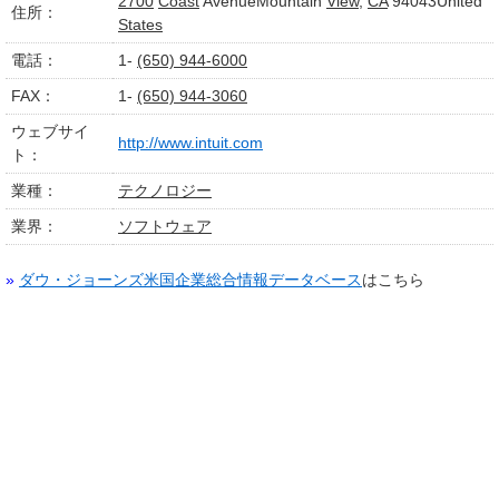
2700
Coast
AvenueMountain
View
,
CA
94043United
住所：
States
電話：
1-
(650) 944-6000
FAX：
1-
(650) 944-3060
ウェブサイ
http://www.intuit.com
ト：
業種：
テクノロジー
業界：
ソフトウェア
»
ダウ・ジョーンズ米国企業総合情報データベース
はこちら