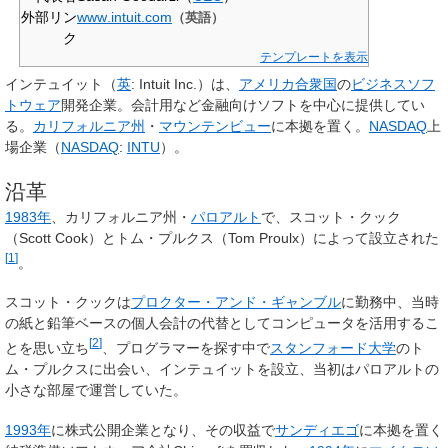
外部リン
www
.intuit
.com
（英語）
ク
テンプレートを表示
インテュイット
（
英
:
Intuit Inc.
）は、
アメリカ合衆国
の
ビジネスソフ
トウェア
開発企業。会計用など金融向けソフトを中心に提供してい
る。
カリフォルニア州
・
マウンテンビュー
に本拠を置く。
NASDAQ
上
場企業（
NASDAQ
:
INTU
）。
沿革
1983年
、カリフォルニア州・
パロアルト
で、スコット・クック
（
Scott Cook
）とトム・プルクス（
Tom Proulx
）によって設立された
[
1
]
。
スコット・クックは
プロクター・アンド・ギャンブル
に勤務中、当時
の紙と鉛筆ベースの個人会計の代替としてコンピュータを活用するこ
[
2
]
とを思い立ち
、プログラマーを探す中で
スタンフォード大学
のト
ム・プルクスに出会い、インテュイットを設立、当初はパロアルトの
小さな部屋で運営していた。
1993年
に株式公開企業となり、その収益で
サンディエゴ
に本拠を置く