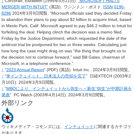
↑
Corcoran,
Elizabeth
(1995年5月21日).
“MICROSOFT HALTS
MERGER WITH INTUIT”
(英語).
ワシントン・ポスト
.
ISSN
0190-
8286
2024年3月9日閲覧
.
"Microsoft officials said they decided Friday
to abandon their plans to pay about $2 billion to acquire Intuit, based
in Menlo Park, Calif. Microsoft agreed to pay $46.2 million to Intuit for
forfeiting the deal. Helping clinch the decision was a memo filed
Friday by the Justice Department, which requested the date of the
antitrust trial be postponed for two or three weeks. Calculating just
how long the case might drag on was "the thing that brought us to
the decision not to continue forward," said Bill Gates, chairman of
Microsoft, in a telephone conference."
↑
“
2023 Annual Report
”
(PDF)
(英語).
Intuit Inc..
2024年3月9日閲覧。
↑
“
米インテュイット、日本法人の売却を完了
”.
日経XTECH
(2003年2
月10日).
2024年3月9日閲覧。
↑
“
MBOにより、インテュイットから弥生へ～新生“弥生”が中期計画を
発表
”.
PC Watch
(2003年4月14日).
2024年3月9日閲覧。
外部リンク
ウィキメディア・コモンズには、
インテュイット
に関連するカテゴリ
があります。