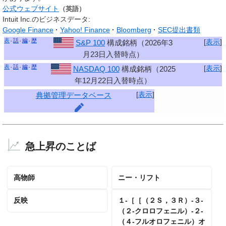
公式ウェブサイト
（英語）
Intuit Inc.のビジネスデータ:
Google Finance
Yahoo! Finance
Bloomberg
SEC提出書類
表
話
編
歴
[
表示
]
S&P 100
構成銘柄（2026年3
月23日入替時点）
表
話
編
歴
[
表示
]
NASDAQ 100
構成銘柄（2025
年12月22日入替時点）
[
表示
]
典拠管理データベース
急上昇のことば
高物師
ニー・リフト
反映
１‐［［（２Ｓ，３Ｒ）‐３‐
（２‐クロロフェニル）‐２‐
（４‐フルオロフェニル）オ