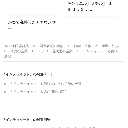
キシラニル］メチル］‐１
Ｈ‐１，２，…
かつて在籍したアナウンサ
ー
Weblio国語辞典
>
固有名詞の種類
>
組織・団体
>
企業・法人
>
海外の企業
>
アメリカ合衆国の企業
>
インテュイット
の意味・
解説
「インテュイット」の関連ページ
「インテュイット」を解説文に含む用語の一覧
「インテュイット」を含む用語の索引
「インテュイット」の関連用語