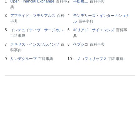
Open Financial Exchange
百科事
平松庚三
百科事典
典
アプライド・マテリアルズ
百科
モンデリーズ・インターナショナ
事典
ル
百科事典
インテュイティヴ・サージカル
ギリアド・サイエンシズ
百科事
百科事典
典
テキサス・インスツルメンツ
百
ペプシコ
百科事典
科事典
リンデグループ
百科事典
コノコフィリップス
百科事典