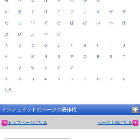
ら
り
る
れ
ろ
わ
を
ん
が
ぎ
ぐ
げ
ご
ざ
じ
ず
ぜ
ぞ
だ
ぢ
づ
で
ど
ば
び
ぶ
べ
ぼ
ぱ
ぴ
ぷ
ぺ
ぽ
Ａ
Ｂ
Ｃ
Ｄ
Ｅ
Ｆ
Ｇ
Ｈ
Ｉ
Ｊ
Ｋ
Ｌ
Ｍ
Ｎ
Ｏ
Ｐ
Ｑ
Ｒ
Ｓ
Ｔ
Ｕ
Ｖ
Ｗ
Ｘ
Ｙ
Ｚ
１
２
３
４
５
６
７
８
９
０
記号
インテュイットのページの著作権
トップページに戻る
ページ上部に戻る