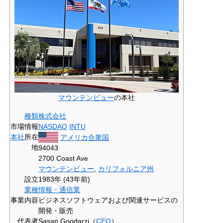
マウンテンビュー
の本社
種類
株式会社
市場情報
NASDAQ
INTU
本社
所在
アメリカ合衆国
地
94043
2700 Coast Ave
マウンテンビュー
,
カリフォルニア州
設立
1983年
(43年前)
業種
情報・通信業
事業内容
ビジネスソフトウェアおよび関連サービスの
開発・販売
代表者
Sasan Goodarzi（
CEO
）