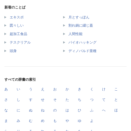
新着のことば
エキスポ
月とすっぽん
図々しい
割れ鍋に綴じ蓋
超加工食品
人間性能
テスクリアル
バイオハッキング
頭身
ディノバルド亜種
すべての辞書の索引
あ
い
う
え
お
か
き
く
け
こ
さ
し
す
せ
そ
た
ち
つ
て
と
な
に
ぬ
ね
の
は
ひ
ふ
へ
ほ
ま
み
む
め
も
や
ゆ
よ