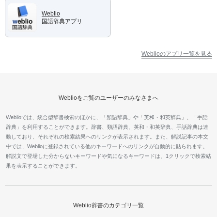
Weblio
国語辞典アプリ
Weblioのアプリ一覧を見る
Weblioをご覧のユーザーのみなさまへ
Weblioでは、統合型辞書検索のほかに、「類語辞典」や「英和・和英辞典」、「手話
辞典」を利用することができます。辞書、類語辞典、英和・和英辞典、手話辞典は連
動しており、それぞれの検索結果へのリンクが表示されます。また、解説記事の本文
中では、Weblioに登録されている他のキーワードへのリンクが自動的に貼られます。
解説文で登場した分からないキーワードや気になるキーワードは、1クリックで検索結
果を表示することができます。
Weblio辞書のカテゴリ一覧