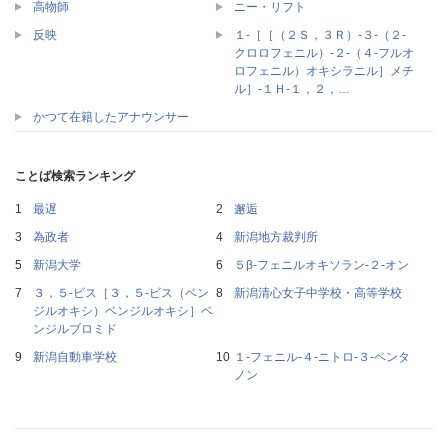
高物師
ニー・リフト
１‐［［（２Ｓ，３Ｒ）‐３‐（２‐
反映
クロロフェニル）‐２‐（４‐フルオ
ロフェニル）オキシラニル］メチ
ル］‐１Ｈ‐１，２，…
かつて在籍したアナウンサー
ことば検索ランキング
最遅
邂逅
為政者
新潟地方裁判所
新潟大学
５β‐フェニルオキソラン‐２‐オン
３，５‐ビス［３，５‐ビス（ベン
新潟清心女子中学校・高等学校
ジルオキシ）ベンジルオキシ］ベ
ンジルブロミド
新潟自動車学校
１‐フェニル‐４‐ニトロ‐３‐ペンタ
ノン