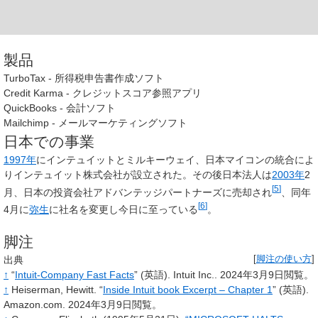
製品
TurboTax
- 所得税申告書作成ソフト
Credit Karma
- クレジットスコア参照アプリ
QuickBooks
- 会計ソフト
Mailchimp
- メールマーケティングソフト
日本での事業
1997年
にインテュイットとミルキーウェイ、日本マイコンの統合によ
りインテュイット株式会社が設立された。その後日本法人は
2003年
2
[
5
]
月、日本の投資会社アドバンテッジパートナーズに売却され
、同年
[
6
]
4月に
弥生
に社名を変更し今日に至っている
。
脚注
出典
[
脚注の使い方
]
↑
“
Intuit-Company Fast Facts
”
(英語).
Intuit Inc..
2024年3月9日閲覧。
↑
Heiserman, Hewitt.
“
Inside Intuit book Excerpt – Chapter 1
”
(英語).
Amazon.com.
2024年3月9日閲覧。