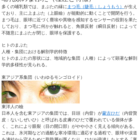
多くの哺乳類では、まぶたの縁に
まつ毛（睫毛：しょうもう）
が生え
ており、主に上まぶた（上眼瞼）が能動的に動くことで開閉を行う。
まつ毛は、眼球に近づく塵埃や異物を感知するセンサーの役割を果た
しており、まつ毛に何かが触れると、角膜反射（瞬目反射）によって
不随意にまぶたが閉じ、眼球を保護する。
ヒトのまぶた
人種・集団における解剖学的特徴
ヒトのまぶたの形状には、地域的な集団（人種）によって顕著な解剖
学的多様性が見られる。
東アジア系集団（いわゆるモンゴロイド）
東洋人の瞼
日本人を含む東アジアの集団では、目頭（内眥）が
蒙古ひだ
（内眥贅
皮：ないしぜいひ）と呼ばれる皮膚のひだで覆われている個体が多
く、これにより眼裂（目の開口部）がやや小さく見える傾向がある。
これは、氷河期などの過酷な寒冷環境に適応する過程で、眼球や涙道
を凍結から守るために脂肪層が厚くなり、ひだが発達したとする「寒