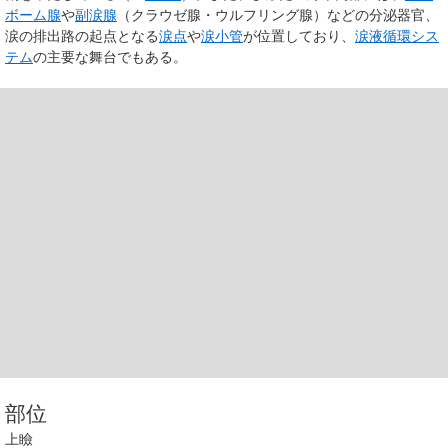
ボーム腺
や
副涙腺
（クラウゼ腺・ウルフリング腺）などの分泌器官、
涙の排出路の起点となる
涙点
や
涙小管
が位置しており、
涙液循環シス
テム
の主要な舞台でもある。
部位
上瞼