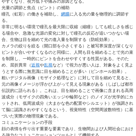
やすくなり、視力低下や痛みの原因となる。
光量の調節と焦点（ピント）の補助
瞳孔（虹彩）の働きを補助し、
網膜
に入る光の量を物理的に調節す
る。
非常に明るい環境で瞳孔を最大限に収縮（縮瞳）しても眩しさを感じ
る場合や、急激な光源の変化に対して瞳孔の反応が追いつかない場
合、生物は目を細めて光の進入量を制限する（防眩効果）。
カメラの絞りを絞る（開口部を小さくする）と被写界深度が深くなり
ピントが合いやすくなるのと同様に、人間も目を細めることで光の束
を制限し、一時的にピントを合わせやすくする性質がある。そのた
め、屈折異常（
近視
や
乱視
など）で視力が悪い人は、対象をよく見よ
うとする際に無意識に目を細めることが多い（ピンホール効果）。
粗いデジタル画像（モザイク処理など）に対して目を細めて見ると、
元の画像イメージが浮かび上がって見える現象がある（しばしば都市
伝説的に語られる）。これは、目を細めることで画像に含まれる高周
波成分（モザイクの四角いエッジや輪郭など）のノイズが光学的にカ
ットされ、低周波成分（大まかな色の配置やシルエット）が強調され
て脳に認識されやすくなるという、視覚特性（空間周波数特性）に基
づいた実際の物理現象である。
コミュニケーションの手段
顔の表情を作り出す重要な要素であり、生物間および人間社会におけ
る強力なコミュニケーションツールとして機能する。