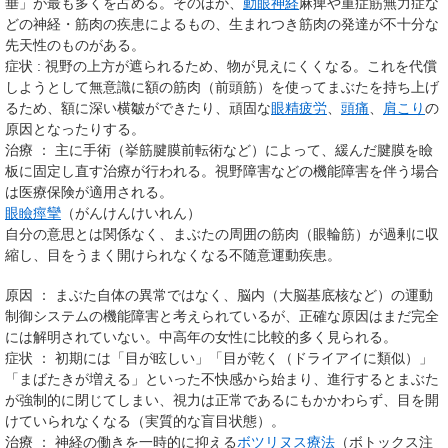
垂」が最も多くを占める。そのほか、
動眼神経
麻痺や重症筋無力症な
どの神経・筋肉の疾患によるもの、生まれつき筋肉の発達が不十分な
先天性のものがある。
症状
: 視野の上方が遮られるため、物が見えにくくなる。これを代償
しようとして無意識に額の筋肉（前頭筋）を使ってまぶたを持ち上げ
るため、額に深い横皺ができたり、頑固な
眼精疲労
、
頭痛
、
肩こり
の
原因となったりする。
治療 ： 主に手術（挙筋腱膜前転術など）によって、緩んだ腱膜を瞼
板に固定し直す治療が行われる。視野障害などの機能障害を伴う場合
は医療保険が適用される。
眼瞼痙攣
（がんけんけいれん）
自分の意思とは関係なく、まぶたの周囲の筋肉（眼輪筋）が過剰に収
縮し、目をうまく開けられなくなる不随意運動疾患。
原因 ： まぶた自体の異常ではなく、脳内（大脳基底核など）の運動
制御システムの機能障害と考えられているが、正確な原因はまだ完全
には解明されていない。中高年の女性に比較的多く見られる。
症状 ： 初期には「目が眩しい」「目が乾く（ドライアイに類似）」
「まばたきが増える」といった不快感から始まり、進行するとまぶた
が強制的に閉じてしまい、視力は正常であるにもかかわらず、目を開
けていられなくなる（実質的な盲目状態）。
治療 ： 神経の働きを一時的に抑える
ボツリヌス療法
（ボトックス注