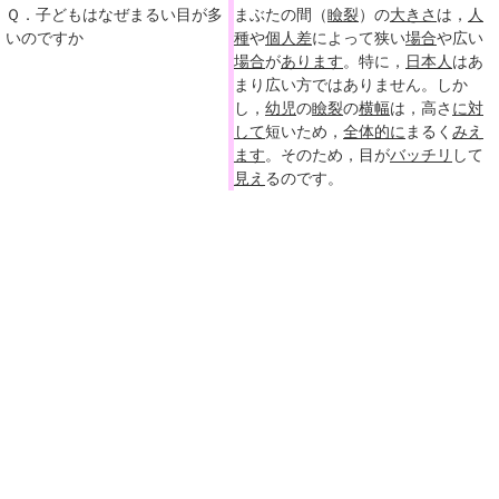
Ｑ．子どもはなぜまるい目が多
まぶたの間（
瞼裂
）の
大きさ
は，
人
いのですか
種
や
個人差
によって狭い
場合
や広い
場合
が
あります
。特に，
日本人
はあ
まり広い方ではありません。しか
し，
幼児
の
瞼裂
の
横幅
は，高さ
に対
して
短いため，
全体的に
まるく
みえ
ます
。そのため，目が
バッチリ
して
見え
るのです。