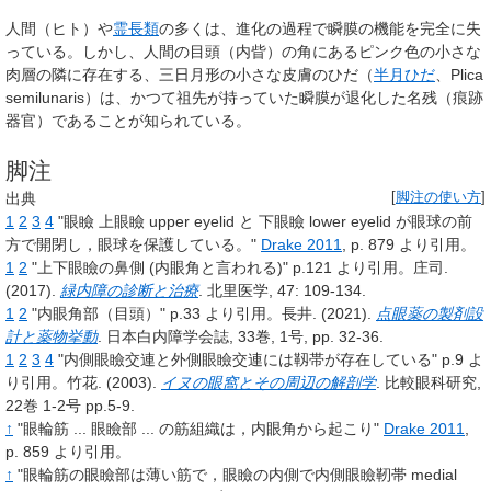
人間（ヒト）や
霊長類
の多くは、進化の過程で瞬膜の機能を完全に失
っている。しかし、人間の目頭（内眥）の角にあるピンク色の小さな
肉層の隣に存在する、三日月形の小さな皮膚のひだ（
半月ひだ
、Plica
semilunaris）は、かつて祖先が持っていた瞬膜が退化した名残（痕跡
器官）であることが知られている。
脚注
出典
[
脚注の使い方
]
1
2
3
4
"眼瞼 上眼瞼 upper eyelid と 下眼瞼 lower eyelid が眼球の前
方で開閉し，眼球を保護している。"
Drake 2011
, p.
879
より引用。
1
2
"上下眼瞼の鼻側 (内眼角と言われる)" p.121 より引用。庄司.
(2017).
緑内障の診断と治療
. 北里医学, 47: 109-134.
1
2
"内眼角部（目頭）" p.33 より引用。長井. (2021).
点眼薬の製剤設
計と薬物挙動
. 日本白内障学会誌, 33巻, 1号, pp. 32-36.
1
2
3
4
"内側眼瞼交連と外側眼瞼交連には靱帯が存在している" p.9 よ
り引用。竹花. (2003).
イヌの眼窩とその周辺の解剖学
. 比較眼科研究,
22巻 1-2号 pp.5-9.
↑
"眼輪筋 ... 眼瞼部 ... の筋組織は，内眼角から起こり"
Drake 2011
,
p.
859
より引用。
↑
"眼輪筋の眼瞼部は薄い筋で，眼瞼の内側で内側眼瞼靭帯 medial