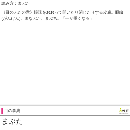
読み方：まぶた
《目のふたの意》
眼球
を
おおって
開いた
り
閉じた
りする
皮膚
。
眼瞼
(
がんけん
)。
まなぶた
。まぶち。「―が
重く
なる」
目の事典
まぶた