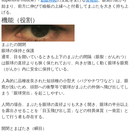
superioris muscle
）-
動眼神経
の支配を受ける
骨格筋
。眼窩の奥から
始まり、前方に伸びて瞼板の上縁へと付着してまぶたを大きく持ち上
げる。
機能（役割）
まぶたの開閉
眼球の保持と保護
通常、目を開いているときも上下のまぶたの間隔（眼裂：がんれつ）
は眼球の直径よりも狭く保たれており、向きが激しく動く眼球を眼窩
（がんか）内に安全に保持している。
人為的に品種改良された短頭種の小型犬（パグやチワワなど）は、眼
窩が浅いため、頭部への衝撃等で眼球がまぶたの外側へ飛び出してし
まう「眼球突出」を起こしやすい。
人間の場合、まぶたを眼球の直径よりも大きく開き、眼球の半分以上
を露出させることを「目玉飛び出し芸」などの特異体質（一発芸）と
して行う者も存在する。
開閉とまばたき（瞬目）