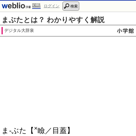
国語
ログイン
検索
まぶたとは？ わかりやすく解説
デジタル大辞泉
×
ま‐ぶた【
瞼／目蓋】