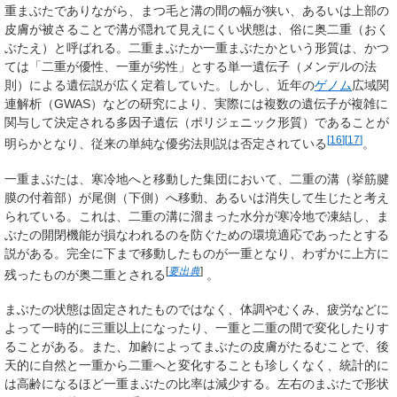
重まぶたでありながら、まつ毛と溝の間の幅が狭い、あるいは上部の
皮膚が被さることで溝が隠れて見えにくい状態は、俗に奥二重（おく
ぶたえ）と呼ばれる。二重まぶたか一重まぶたかという形質は、かつ
ては「二重が優性、一重が劣性」とする単一遺伝子（メンデルの法
則）による遺伝説が広く定着していた。しかし、近年の
ゲノム
広域関
連解析（GWAS）などの研究により、実際には複数の遺伝子が複雑に
関与して決定される多因子遺伝（ポリジェニック形質）であることが
[
16
]
[
17
]
明らかとなり、従来の単純な優劣法則説は否定されている
。
一重まぶたは、寒冷地へと移動した集団において、二重の溝（挙筋腱
膜の付着部）が尾側（下側）へ移動、あるいは消失して生じたと考え
られている。これは、二重の溝に溜まった水分が寒冷地で凍結し、ま
ぶたの開閉機能が損なわれるのを防ぐための環境適応であったとする
説がある。完全に下まで移動したものが一重となり、わずかに上方に
[
要出典
]
残ったものが奥二重とされる
。
まぶたの状態は固定されたものではなく、体調やむくみ、疲労などに
よって一時的に三重以上になったり、一重と二重の間で変化したりす
ることがある。また、加齢によってまぶたの皮膚がたるむことで、後
天的に自然と一重から二重へと変化することも珍しくなく、統計的に
は高齢になるほど一重まぶたの比率は減少する。左右のまぶたで形状