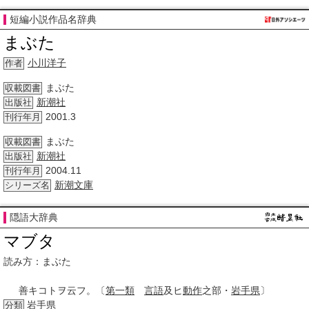
短編小説作品名辞典
まぶた
小川洋子
作者
まぶた
収載図書
新潮社
出版社
2001.3
刊行年月
まぶた
収載図書
新潮社
出版社
2004.11
刊行年月
新潮文庫
シリーズ名
隠語大辞典
マブタ
読み方：まぶた
善キコトヲ云フ。〔
第一類
言語
及ヒ
動作
之部・
岩手県
〕
岩手県
分類