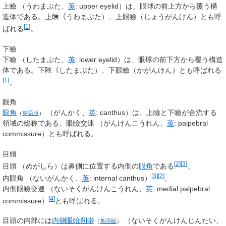
上瞼
（
うわまぶた
、
英
:
upper eyelid
）
は、眼球の前上方から覆う構
造体である。上𥇥（うわまぶた）、上眼瞼（じょうがんけん）とも呼
[
1
]
ばれる
。
下瞼
下瞼
（
したまぶた
、
英
:
lower eyelid
）
は、眼球の前下方から覆う構造
体である。下𥇥（したまぶた）、下眼瞼（かがんけん）とも呼ばれる
[
1
]
。
眼角
眼角
（
がんかく
、
英
:
canthus
）
は、上瞼と下瞼が合流する
（
英語版
）
領域の総称である。
眼瞼交連
（
がんけんこうれん
、
英
:
palpebral
commissure
）
とも呼ばれる。
目頭
[
2
]
[
3
]
目頭
（
めがしら
）
は鼻側に位置する内側の
眼角
である
。
[
3
]
[
2
]
内眼角
（
ないがんかく
、
英
:
internal canthus
）
、
内側眼瞼交連
（
ないそくがんけんこうれん
、
英
:
medial palpebral
[
4
]
commissure
）
とも呼ばれる。
目頭の内部には
内側眼瞼靭帯
（
ないそくがんけんじんたい
、
（
英語版
）