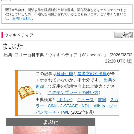
隠語大辞典は、明治以降の隠語解説文献や辞典、関係記事などをオリジナルのまま
収録しているため、不適切な項目が含れていることもあります。ご了承くださいま
せ。
お問い合わせ
。
ウィキペディア
まぶた
出典: フリー百科事典『ウィキペディア（Wikipedia）』 (2026/08/02
22:20 UTC 版)
この記事は
検証可能
な
参考文献や出典
が全
く示されていないか、不十分です。
出典を
追加
して記事の信頼性向上にご協力くださ
い。
（
このテンプレートの使い方
）
?
出典検索
:
"まぶた"
–
ニュース
·
書籍
·
スカ
ラー
·
CiNii
·
J-STAGE
·
NDL
·
dlib.jp
·
ジャ
パンサーチ
·
TWL
(
2012年9月
)
まぶた