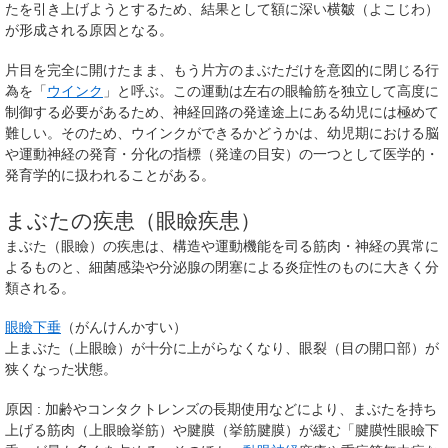
たを引き上げようとするため、結果として額に深い横皺（よこじわ）
が形成される原因となる。
片目を完全に開けたまま、もう片方のまぶただけを意図的に閉じる行
為を「
ウインク
」と呼ぶ。この運動は左右の眼輪筋を独立して高度に
制御する必要があるため、神経回路の発達途上にある幼児には極めて
難しい。そのため、ウインクができるかどうかは、幼児期における脳
や運動神経の発育・分化の指標（発達の目安）の一つとして医学的・
発育学的に扱われることがある。
まぶたの疾患（眼瞼疾患）
まぶた（眼瞼）の疾患は、構造や運動機能を司る筋肉・神経の異常に
よるものと、細菌感染や分泌腺の閉塞による炎症性のものに大きく分
類される。
眼瞼下垂
（がんけんかすい）
上まぶた（上眼瞼）が十分に上がらなくなり、眼裂（目の開口部）が
狭くなった状態。
原因
: 加齢やコンタクトレンズの長期使用などにより、まぶたを持ち
上げる筋肉（上眼瞼挙筋）や腱膜（挙筋腱膜）が緩む「腱膜性眼瞼下