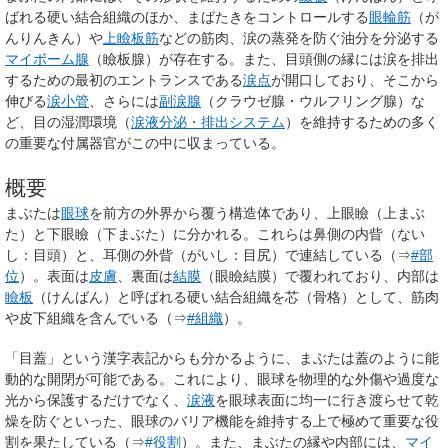
ばれる硬い結合組織のほか、まばたきをコントロールする
眼輪筋
（が
んりんきん）や
上瞼板筋
などの筋肉、涙の蒸発を防ぐ油分を分泌する
マイボーム腺
（瞼板腺）が存在する。また、目頭側の縁には涙を排出
するための最初のエントランスである
涙点
が開口しており、そこから
伸びる
涙小管
、さらには
副涙腺
（クラウゼ腺・ウルフリング腺）な
ど、目の湿潤環境（
涙液分泌・排出システム
）を維持するための多く
の重要な付属器官がこの中に収まっている。
概要
まぶたは
眼球
を前方の外界から覆う構造体であり、上眼瞼（上まぶ
た）と下眼瞼（下まぶた）に分かれる。これらは鼻側の内眥（ない
し：目頭）と、耳側の外眥（がいし：目尻）で連結している（⇒
#部
位
）。表面は
皮膚
、裏面は
結膜
（眼瞼結膜）で覆われており、内部は
瞼板
（けんばん）と呼ばれる硬い結合組織を芯（骨格）として、筋肉
や皮下組織を含んでいる（⇒
#組織
）。
「目蓋」という漢字表記からも分かるように、まぶたは蓋のように能
動的な開閉が可能である。これにより、眼球を物理的な外傷や過度な
光から保護するだけでなく、
涙液
を眼球表面に均一に行き渡らせて乾
燥を防ぐといった、眼球のバリア機能を維持する上で極めて重要な役
割を果たしている（⇒
#役割
）。また、まぶたの縁や内部には、
マイ