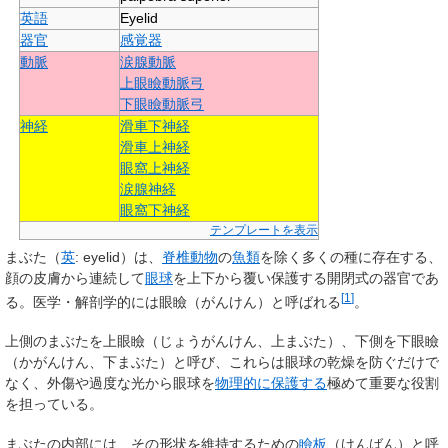
英語
Eyelid
器官
感覚器
動脈
涙腺動脈
上眼瞼動脈弓
下眼瞼動脈弓
神経
滑車下神経
滑車上神経
眼窩上神経
涙腺神経
眼窩下神経
テンプレートを表示
まぶた
（
英
:
eyelid
）は、
脊椎動物
の
魚類
を除く多くの種に存在する、
顔の皮膚から連続して
眼球
を上下から覆い保護する開閉式の器官であ
[
1
]
る。医学・解剖学的には眼瞼（がんけん）と呼ばれる
。
上側のまぶたを上眼瞼（じょうがんけん、上まぶた）、下側を下眼瞼
（かがんけん、下まぶた）と呼び、これらは眼球の乾燥を防ぐだけで
なく、外傷や過度な光から眼球を
物理的に保護する
極めて重要な役割
を担っている。
まぶたの内部には、その形状を維持するための
瞼板
（けんばん）と呼