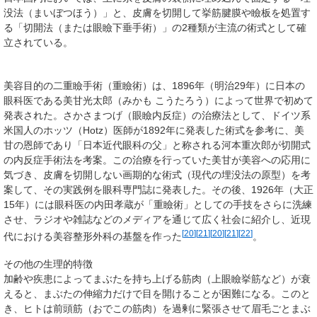
没法（まいぼつほう）」と、皮膚を切開して挙筋腱膜や瞼板を処置す
る「切開法（または眼瞼下垂手術）」の2種類が主流の術式として確
立されている。
美容目的の二重瞼手術（重瞼術）は、1896年（明治29年）に日本の
眼科医である美甘光太郎（みかも こうたろう）によって世界で初めて
発表された。さかさまつげ（眼瞼内反症）の治療法として、ドイツ系
米国人のホッツ（Hotz）医師が1892年に発表した術式を参考に、美
甘の恩師であり「日本近代眼科の父」と称される河本重次郎が切開式
の内反症手術法を考案。この治療を行っていた美甘が美容への応用に
気づき、皮膚を切開しない画期的な術式（現代の埋没法の原型）を考
案して、その実践例を眼科専門誌に発表した。その後、1926年（大正
15年）には眼科医の内田孝蔵が「重瞼術」としての手技をさらに洗練
させ、ラジオや雑誌などのメディアを通じて広く社会に紹介し、近現
[
20
]
[
21
]
[
20
]
[
21
]
[
22
]
代における美容整形外科の基盤を作った
。
その他の生理的特徴
加齢や疾患によってまぶたを持ち上げる筋肉（上眼瞼挙筋など）が衰
えると、まぶたの伸縮力だけで目を開けることが困難になる。このと
き、ヒトは前頭筋（おでこの筋肉）を過剰に緊張させて眉毛ごとまぶ