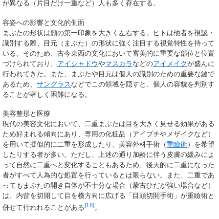
が異なる（片目だけ一重など）人も多く存在する。
容姿への影響と文化的側面
まぶたの形状は顔の第一印象を大きく左右する。ヒトは他者を視認・
識別する際、目元（まぶた）の形状に強く注目する視覚特性を持って
いる。そのため、古今東西の文化において審美的に重要な部位と位置
づけられており、
アイシャドウ
や
マスカラ
などの
アイメイク
が盛んに
行われてきた。また、まぶたや目元は個人の識別のための重要な鍵で
あるため、
サングラス
などでこの領域を隠すと、個人の容貌を判別す
ることが著しく困難になる。
美容整形と医療
現代の美容文化において、二重まぶたは目を大きく見せる効果がある
ため好まれる傾向にあり、専用の化粧品（アイプチやメザイクなど）
を用いて擬似的に二重を形成したり、美容外科手術（
重瞼術
）を希望
したりする者が多い。ただし、上述の通り加齢に伴う皮膚の緩みによ
って自然に二重へと変化することもあるため、後天的に二重になった
者がすべて人為的な処置を行っているとは限らない。また、二重であ
ってもまぶたの開き自体が不十分な場合（蒙古ひだが強い場合など）
は、内眥を切開して目を横方向に広げる「目頭切開手術」が重瞼術と
[
18
]
併せて行われることがある
。