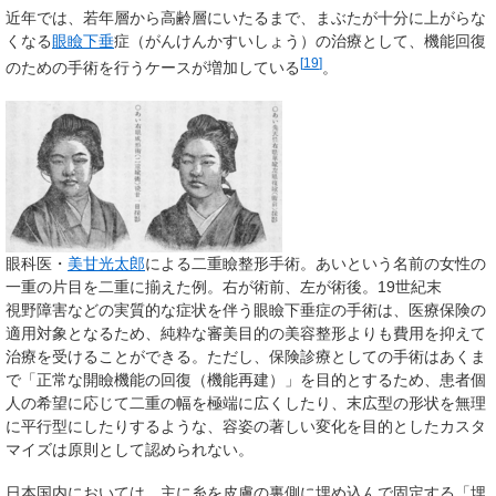
近年では、若年層から高齢層にいたるまで、まぶたが十分に上がらな
くなる
眼瞼下垂
症（がんけんかすいしょう）の治療として、機能回復
[
19
]
のための手術を行うケースが増加している
。
眼科医・
美甘光太郎
による二重瞼整形手術。あいという名前の女性の
一重の片目を二重に揃えた例。右が術前、左が術後。19世紀末
視野障害などの実質的な症状を伴う眼瞼下垂症の手術は、医療保険の
適用対象となるため、純粋な審美目的の美容整形よりも費用を抑えて
治療を受けることができる。ただし、保険診療としての手術はあくま
で「正常な開瞼機能の回復（機能再建）」を目的とするため、患者個
人の希望に応じて二重の幅を極端に広くしたり、末広型の形状を無理
に平行型にしたりするような、容姿の著しい変化を目的としたカスタ
マイズは原則として認められない。
日本国内においては、主に糸を皮膚の裏側に埋め込んで固定する「埋