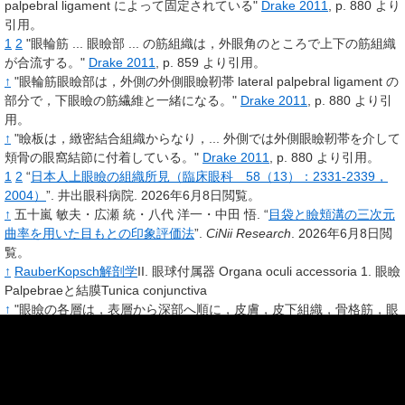
palpebral ligament によって固定されている"
Drake 2011
, p.
880
より
引用。
1
2
"眼輪筋 ... 眼瞼部 ... の筋組織は，外眼角のところで上下の筋組織
が合流する。"
Drake 2011
, p.
859
より引用。
↑
"眼輪筋眼瞼部は，外側の外側眼瞼靭帯 lateral palpebral ligament の
部分で，下眼瞼の筋繊維と一緒になる。"
Drake 2011
, p.
880
より引
用。
↑
"瞼板は，緻密結合組織からなり，... 外側では外側眼瞼靭帯を介して
頬骨の眼窩結節に付着している。"
Drake 2011
, p.
880
より引用。
1
2
“
日本人上眼瞼の組織所見（臨床眼科 58（13）：2331-2339，
2004）
”.
井出眼科病院.
2026年6月8日閲覧。
↑
五十嵐 敏夫・広瀬 統・八代 洋一・中田 悟.
“
目袋と瞼頬溝の三次元
曲率を用いた目もとの印象評価法
”.
CiNii Research
.
2026年6月8日閲
覧。
↑
RauberKopsch解剖学
II. 眼球付属器 Organa oculi accessoria 1. 眼瞼
Palpebraeと結膜Tunica conjunctiva
↑
"眼瞼の各層は，表層から深部へ順に，皮膚，皮下組織，骨格筋，眼
窩隔膜，瞼板，結膜である"
Drake 2011
, p.
879
より引用。
↑
"皮下組織の深層には，眼輪筋 ... の眼瞼部 ... がある ... 眼輪筋は ...
眼瞼を閉じる筋である。"
Drake 2011
, p.
879
より引用。
↑
"上下の眼瞼は，基本的な構造が共通しているが，上眼瞼にのみつく
筋が2つある点で異なっている。"
Drake 2011
, p.
879
より引用。