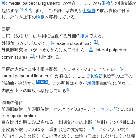
英
:
medial palpebral ligament
）
が存在し、ここから
眼輪筋
の眼瞼部が
[
4
]
[
5
]
[
6
]
起始する
。また、この靭帯は内側が
上顎骨
の前涙嚢稜に付着
し、外側が上下の
瞼板
へ移行している。
目尻
目尻
（
めじり
）
は耳側に位置する外側の
眼角
である。
[
7
]
外眼角
（
がいがんかく
、
英
:
external canthus
）
、
外側眼瞼交連
（
がいそくがんけんこうれん
、
英
:
lateral palpebral
[
4
]
commissure
）
とも呼ばれる。
目尻の内部には
外側眼瞼靭帯
（
がいそくがんけんじんたい
、
英
:
lateral palpebral ligament
）
が存在し、ここで
眼輪筋
眼瞼部の上下の
[
4
]
[
7
]
[
8
]
筋線維が合流する
。この靭帯は外側が
頬骨
眼窩結節に付着し、
[
9
]
内側が上下の瞼板へ移行している
。
周囲の部位
前頭眼瞼溝
（前頭眼𥇥溝、ぜんとうがんけんこう、
ラテン語
:
Sulcus
frontopalpebralis
）
目を開けた時に形成される、上眼瞼とその上部（眉側）との境目にあ
[
10
]
る皮膚の皺（いわゆる二重まぶたの境界線）
。アジア人（東洋
人）は白人と比較してこの溝が浅く、重瞼（二重）になりにくい組織