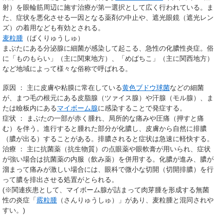
射）を眼輪筋周辺に施す治療が第一選択として広く行われている。ま
た、症状を悪化させる一因となる薬剤の中止や、遮光眼鏡（遮光レン
ズ）の着用なども有効とされる。
麦粒腫
（ばくりゅうしゅ）
まぶたにある分泌腺に細菌が感染して起こる、急性の化膿性炎症。俗
に「ものもらい」（主に関東地方）、「めばちこ」（主に関西地方）
など地域によって様々な俗称で呼ばれる。
原因 ： 主に皮膚や粘膜に常在している
黄色ブドウ球菌
などの細菌
が、まつ毛の根元にある皮脂腺（ツァイス腺）や汗腺（モル腺）、ま
たは瞼板内にある
マイボーム腺
に感染することで発症する。
症状 ： まぶたの一部が赤く腫れ、局所的な痛みや圧痛（押すと痛
む）を伴う。進行すると腫れた部分が化膿し、皮膚から自然に排膿
（膿が出る）することがある。排膿されると症状は急速に軽快する。
治療 ： 主に抗菌薬（抗生物質）の点眼薬や眼軟膏が用いられ、症状
が強い場合は抗菌薬の内服（飲み薬）を併用する。化膿が進み、膿が
溜まって痛みが激しい場合には、眼科で微小な切開（切開排膿）を行
って膿を排出させる処置がとられる。
(※関連疾患として、マイボーム腺が詰まって肉芽腫を形成する無菌
性の炎症「
霰粒腫
（さんりゅうしゅ）」があり、麦粒腫と混同されや
すい。)