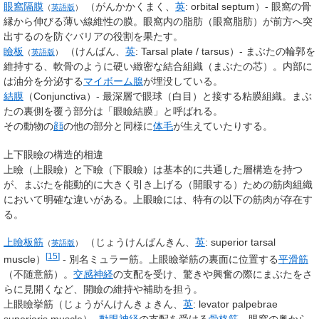
眼窩隔膜
（
がんかかくまく
、
英
:
orbital septum
）
- 眼窩の骨
（
英語版
）
縁から伸びる薄い線維性の膜。眼窩内の脂肪（眼窩脂肪）が前方へ突
出するのを防ぐバリアの役割を果たす。
瞼板
（
けんばん
、
英
:
Tarsal plate / tarsus
）
- まぶたの輪郭を
（
英語版
）
維持する、軟骨のように硬い緻密な結合組織（まぶたの芯）。内部に
は油分を分泌する
マイボーム腺
が埋没している。
結膜
（Conjunctiva）- 最深層で眼球（白目）と接する粘膜組織。まぶ
たの裏側を覆う部分は「眼瞼結膜」と呼ばれる。
その動物の
顔
の他の部分と同様に
体毛
が生えていたりする。
上下眼瞼の構造的相違
上瞼（上眼瞼）と下瞼（下眼瞼）は基本的に共通した層構造を持つ
が、まぶたを能動的に大きく引き上げる（開眼する）ための筋肉組織
において明確な違いがある。上眼瞼には、特有の以下の筋肉が存在す
る。
上瞼板筋
（
じょうけんばんきん
、
英
:
superior tarsal
（
英語版
）
[
15
]
muscle
）
- 別名ミュラー筋。上眼瞼挙筋の裏面に位置する
平滑筋
（不随意筋）。
交感神経
の支配を受け、驚きや興奮の際にまぶたをさ
らに見開くなど、開瞼の維持や補助を担う。
上眼瞼挙筋
（じょうがんけんきょきん、
英
:
levator palpebrae