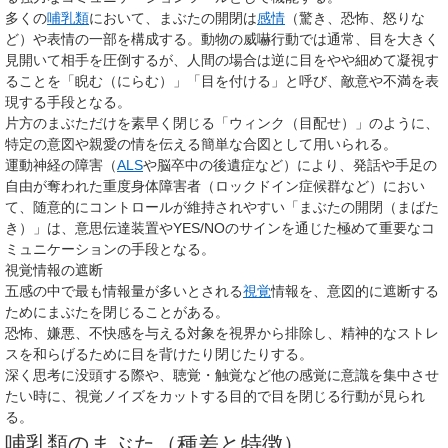
多くの
哺乳類
において、まぶたの開閉は
感情
（驚き、恐怖、怒りな
ど）や表情の一部を構成する。動物の威嚇行動では通常、目を大きく
見開いて相手を圧倒するが、人間の場合は逆に目をやや細めて凝視す
ることを「睨む（にらむ）」「目を付ける」と呼び、敵意や不満を表
現する手段となる。
片方のまぶただけを素早く閉じる「ウィンク（目配せ）」のように、
特定の意図や親愛の情を伝える簡単な合図として用いられる。
運動神経の障害（
ALS
や脳卒中の後遺症など）により、発話や手足の
自由が奪われた重度身体障害者（ロックドイン症候群など）におい
て、随意的にコントロールが維持されやすい「まぶたの開閉（まばた
き）」は、意思伝達装置やYES/NOのサインを通じた極めて重要なコ
ミュニケーションの手段となる。
視覚情報の遮断
五感の中で最も情報量が多いとされる
視覚
情報を、意図的に遮断する
ためにまぶたを閉じることがある。
恐怖、嫌悪、不快感を与える対象を視界から排除し、精神的なストレ
スを和らげるために目を背けたり閉じたりする。
深く思考に没頭する際や、聴覚・触覚など他の感覚に意識を集中させ
たい時に、視覚ノイズをカットする目的で目を閉じる行動が見られ
る。
哺乳類のまぶた（種差と特徴）