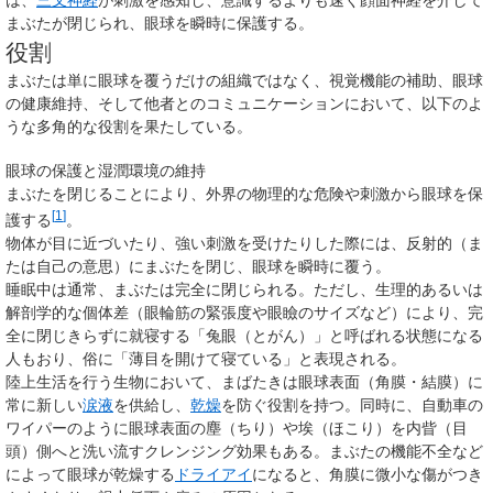
は、
三叉神経
が刺激を感知し、意識するよりも速く顔面神経を介して
まぶたが閉じられ、眼球を瞬時に保護する。
役割
まぶたは単に眼球を覆うだけの組織ではなく、視覚機能の補助、眼球
の健康維持、そして他者とのコミュニケーションにおいて、以下のよ
うな多角的な役割を果たしている。
眼球の保護と湿潤環境の維持
まぶたを閉じることにより、外界の物理的な危険や刺激から眼球を保
[
1
]
護する
。
物体が目に近づいたり、強い刺激を受けたりした際には、反射的（ま
たは自己の意思）にまぶたを閉じ、眼球を瞬時に覆う。
睡眠中は通常、まぶたは完全に閉じられる。ただし、生理的あるいは
解剖学的な個体差（眼輪筋の緊張度や眼瞼のサイズなど）により、完
全に閉じきらずに就寝する「兔眼（とがん）」と呼ばれる状態になる
人もおり、俗に「薄目を開けて寝ている」と表現される。
陸上生活を行う生物において、まばたきは眼球表面（角膜・結膜）に
常に新しい
涙液
を供給し、
乾燥
を防ぐ役割を持つ。同時に、自動車の
ワイパーのように眼球表面の塵（ちり）や埃（ほこり）を内眥（目
頭）側へと洗い流すクレンジング効果もある。まぶたの機能不全など
によって眼球が乾燥する
ドライアイ
になると、角膜に微小な傷がつき