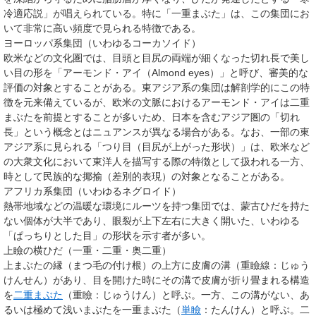
冷適応説」が唱えられている。特に「一重まぶた」は、この集団にお
いて非常に高い頻度で見られる特徴である。
ヨーロッパ系集団（いわゆるコーカソイド）
欧米などの文化圏では、目頭と目尻の両端が細くなった切れ長で美し
い目の形を「アーモンド・アイ（Almond eyes）」と呼び、審美的な
評価の対象とすることがある。東アジア系の集団は解剖学的にこの特
徴を元来備えているが、欧米の文脈におけるアーモンド・アイは二重
まぶたを前提とすることが多いため、日本を含むアジア圏の「切れ
長」という概念とはニュアンスが異なる場合がある。なお、一部の東
アジア系に見られる「つり目（目尻が上がった形状）」は、欧米など
の大衆文化において東洋人を描写する際の特徴として扱われる一方、
時として民族的な揶揄（差別的表現）の対象となることがある。
アフリカ系集団（いわゆるネグロイド）
熱帯地域などの温暖な環境にルーツを持つ集団では、蒙古ひだを持た
ない個体が大半であり、眼裂が上下左右に大きく開いた、いわゆる
「ぱっちりとした目」の形状を示す者が多い。
上瞼の横ひだ（一重・二重・奥二重）
上まぶたの縁（まつ毛の付け根）の上方に皮膚の溝（重瞼線：じゅう
けんせん）があり、目を開けた時にその溝で皮膚が折り畳まれる構造
を
二重まぶた
（重瞼：じゅうけん）と呼ぶ。一方、この溝がない、あ
るいは極めて浅いまぶたを一重まぶた（
単瞼
：たんけん）と呼ぶ。二