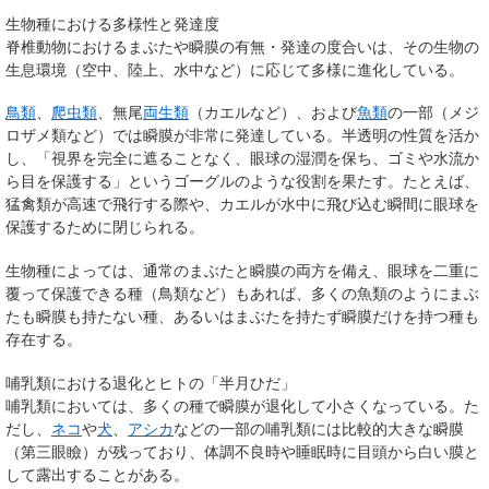
生物種における多様性と発達度
脊椎動物におけるまぶたや瞬膜の有無・発達の度合いは、その生物の
生息環境（空中、陸上、水中など）に応じて多様に進化している。
鳥類
、
爬虫類
、無尾
両生類
（カエルなど）、および
魚類
の一部（メジ
ロザメ類など）では瞬膜が非常に発達している。半透明の性質を活か
し、「視界を完全に遮ることなく、眼球の湿潤を保ち、ゴミや水流か
ら目を保護する」というゴーグルのような役割を果たす。たとえば、
猛禽類が高速で飛行する際や、カエルが水中に飛び込む瞬間に眼球を
保護するために閉じられる。
生物種によっては、通常のまぶたと瞬膜の両方を備え、眼球を二重に
覆って保護できる種（鳥類など）もあれば、多くの魚類のようにまぶ
たも瞬膜も持たない種、あるいはまぶたを持たず瞬膜だけを持つ種も
存在する。
哺乳類における退化とヒトの「半月ひだ」
哺乳類においては、多くの種で瞬膜が退化して小さくなっている。た
だし、
ネコ
や
犬
、
アシカ
などの一部の哺乳類には比較的大きな瞬膜
（第三眼瞼）が残っており、体調不良時や睡眠時に目頭から白い膜と
して露出することがある。