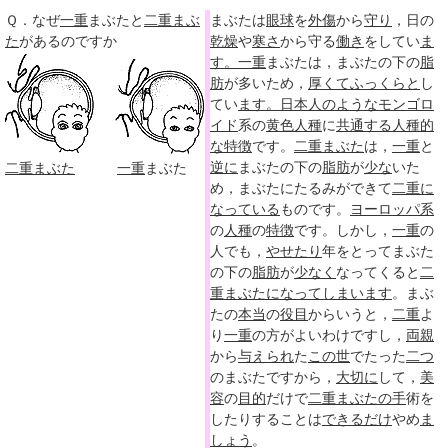
Ｑ．なぜ
一重
まぶたと
二重まぶ
まぶたは
眼球
を
外傷
から
守り
，日の
た
があるのですか
乾燥
や
寒さ
から守る
働き
をしてい
ま
す。
一重
まぶたは，まぶたの下の
脂
肪
が多いため，
厚くて
ふっくらと
し
てい
ます。
日本人
のような
モンゴロ
イド
系の
黄色人種
に
共通する
人種的
な
特徴
です。
二重まぶた
は，
一重
と
逆に
まぶたの下の
脂肪
が
少な
いた
二重まぶた
一重
まぶた
め，まぶたにたるみができて
二重
に
なっている
ものです。
ヨーロッパ系
の
人種
の
特徴
です。しかし，
一重
の
人でも，
やせたり
年をとってまぶた
の下の
脂肪
が
少なく
なってくると
二
重まぶた
になって
しまいます
。まぶ
たの
本当
の
役目
からいうと，
二重
よ
り
一重
の方がよいわけですし，
両親
から
与えられ
た
この世
でたった
二つ
のまぶたですから，
大切に
して，
美
容
の
目的
だけで
二重まぶた
の手
術を
したりすることは
できるだけ
やめ
ま
しょう
。