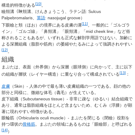
[
10
]
構造的特徴がある
。
瞼頬溝
（𥇥頬溝、けんきょうこう、
ラテン語
:
Sulcus
Palpebromalaris
、
英語
:
nasojugal groove
）
[
11
]
下眼瞼と頬（ほお）の境界にある皮膚の溝
。一般的に「ゴルゴラ
イン」「ゴルゴ線」「鼻頬溝」「眼頬溝」「mid cheek line」など俗
称されることもあるが、いずれも正式な解剖学用語ではない。加齢に
よる深層組織（脂肪や筋肉）の萎縮やたるみによって強調されやすい
[
12
]
。
組織
まぶたは、表面（外界側）から深層（眼球側）に向かって、主に以下
[
13
]
の組織が層状（レイヤー構造）に重なり合って構成されている
：
皮膚
（Skin）- 人体の中で最も薄い皮膚組織の一つである。顔の他の
部分と同様に、微細な体毛（毳毛）が生えている。
皮下組織（Subcutaneous tissue）- 非常に疎な（ゆるい）結合組織で
あり、通常は脂肪組織をほとんど含まないため、むくみ（浮腫）が顕
著に現れやすい特徴がある。
眼輪筋（Orbicularis oculi muscle）- まぶたを閉じる（閉瞼）役割を
持つ環状の
骨格筋
。まぶたの領域にあるものは「眼瞼部」と呼ばれる
[
14
]
）