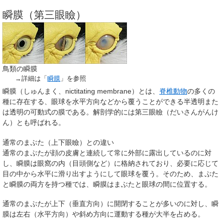
瞬膜（第三眼瞼）
鳥類の瞬膜
→詳細は「
瞬膜
」を参照
瞬膜（しゅんまく、nictitating membrane）とは、
脊椎動物
の多くの
種に存在する、眼球を水平方向などから覆うことができる半透明また
は透明の可動式の膜である。解剖学的には第三眼瞼（だいさんがんけ
ん）とも呼ばれる。
通常のまぶた（上下眼瞼）との違い
通常のまぶたが顔の皮膚と連続して常に外部に露出しているのに対
し、瞬膜は眼窩の内（目頭側など）に格納されており、必要に応じて
目の中から水平に滑り出すようにして眼球を覆う。そのため、まぶた
と瞬膜の両方を持つ種では、瞬膜はまぶたと眼球の間に位置する。
通常のまぶたが上下（垂直方向）に開閉することが多いのに対し、瞬
膜は左右（水平方向）や斜め方向に運動する種が大半を占める。