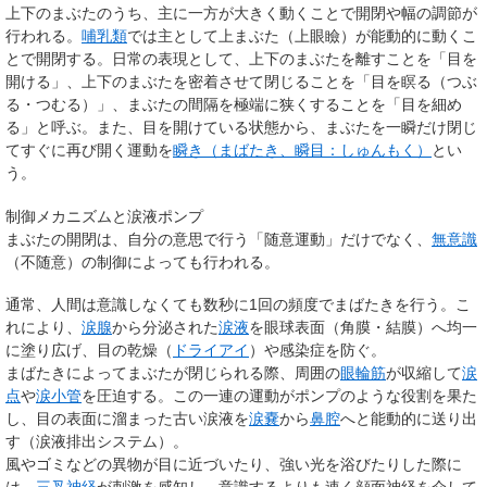
上下のまぶたのうち、主に一方が大きく動くことで開閉や幅の調節が
行われる。
哺乳類
では主として上まぶた（上眼瞼）が能動的に動くこ
とで開閉する。日常の表現として、上下のまぶたを離すことを「目を
開ける」、上下のまぶたを密着させて閉じることを「目を瞑る（つぶ
る・つむる）」、まぶたの間隔を極端に狭くすることを「目を細め
る」と呼ぶ。また、目を開けている状態から、まぶたを一瞬だけ閉じ
てすぐに再び開く運動を
瞬き（まばたき、瞬目：しゅんもく）
とい
う。
制御メカニズムと涙液ポンプ
まぶたの開閉は、自分の意思で行う「随意運動」だけでなく、
無意識
（不随意）の制御によっても行われる。
通常、人間は意識しなくても数秒に1回の頻度でまばたきを行う。こ
れにより、
涙腺
から分泌された
涙液
を眼球表面（角膜・結膜）へ均一
に塗り広げ、目の乾燥（
ドライアイ
）や感染症を防ぐ。
まばたきによってまぶたが閉じられる際、周囲の
眼輪筋
が収縮して
涙
点
や
涙小管
を圧迫する。この一連の運動がポンプのような役割を果た
し、目の表面に溜まった古い涙液を
涙嚢
から
鼻腔
へと能動的に送り出
す（涙液排出システム）。
風やゴミなどの異物が目に近づいたり、強い光を浴びたりした際に