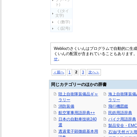
ファベッ
ト)
く(タイ
文字)
く(数字)
く(記号)
Weblioのさくいんはプログラムで自動的に
くいんの配置が含まれていることもあります
せ
。
＜前へ
1
2
3
次へ＞
同じカテゴリーのほかの辞書
陸上自衛隊装備品ギャ
海上自衛隊装備
ラリー
ラリー
消防装備
飛行機図鑑
航空軍事用語辞典++
民鉄用語辞典
日本の自動車技術240
バイク用語辞典
選
製品安全・EM
透過電子顕微鏡基本用
石油/天然ガス