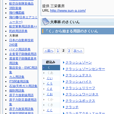
航空自衛隊装備品
提供 三栄書房
消防装備
URL
http://www.sun-a.com/
飛行機図鑑
飛行機(日本エアコミ
大車林 のさくいん
ューター)
航空軍事用語辞典++
「く」から始まる用語のさくいん
民鉄用語辞典
大車林
日本の自動車技術
240選
バイク用語辞典
＜前へ
1
2
3
次へ＞
走査電子顕微鏡用語
透過電子顕微鏡基本
絞込み
クラッシュゾーン
用語集
く
製品安全・EMC用語
クラッシュゾーンセンサー
集
くあ
クラッシュテスト
カム用語集
くい
ITS関連用語集
クラッシュハイト
くう
石油/天然ガス用語集
クラッシュリリーフ
くえ
掘削用語集
くお
クラッシュワージネス
原子力放射線用語
くか
原子力防災基礎用語
クラッシユボックス
集
くき
クラッチ
原子力政策用語集
くく
クラッチアクチュエーター
実用空調関連用語