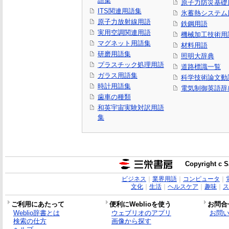
語集
原子力防災基礎
ITS関連用語集
氷蓄熱システム
原子力放射線用語
鉄鋼用語
実用空調関連用語
機械加工技術用
マグネット用語集
材料用語
研磨用語集
照明大辞典
プラスチック処理用語
道路標識一覧
ガラス用語集
科学技術論文動
時計用語集
電気制御英語辞
歯車の種類
和英宇宙実験対訳用語
集
Copyright c S
ビジネス
｜
業界用語
｜
コンピュータ
｜
文化
｜
生活
｜
ヘルスケア
｜
趣味
｜
ス
ご利用にあたって
便利にWeblioを使う
お問合
Weblio辞書とは
ウェブリオのアプリ
お問
検索の仕方
画像から探す