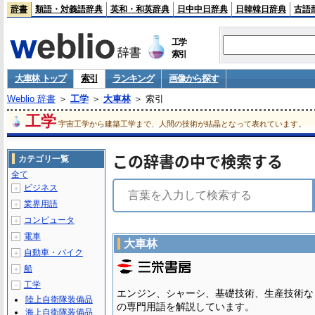
辞書
類語・対義語辞典
英和・和英辞典
日中中日辞典
日韓韓日辞典
古語
工学
索引
大車林 トップ
索引
ランキング
画像から探す
Weblio 辞書
＞
工学
＞
大車林
＞ 索引
工学
宇宙工学から建築工学まで、人間の技術が結晶となって表れています。
この辞書の中で検索する
カテゴリ一覧
全て
ビジネス
＋
業界用語
＋
コンピュータ
＋
電車
＋
大車林
自動車・バイク
＋
船
＋
工学
－
エンジン、シャーシ、基礎技術、生産技術な
陸上自衛隊装備品
の専門用語を解説しています。
海上自衛隊装備品