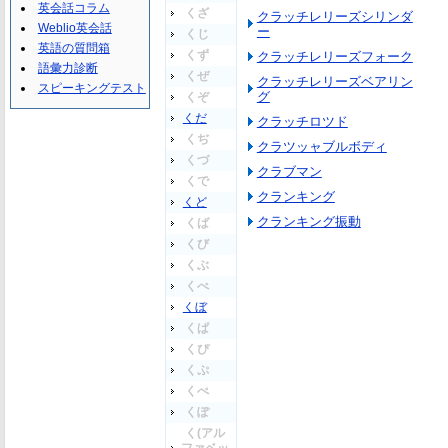
英会話コラム
くざ
クラッチレリーズシリンダ
Weblio英会話
ー
くじ
英語の質問箱
くず
クラッチレリーズフォーク
語彙力診断
くぜ
クラッチレリーズベアリン
スピーキングテスト
グ
くぞ
くだ
クラッチロツド
くぢ
クラツッャブルボディ
くづ
クラブマン
くで
クランキング
くど
クランキング振動
くば
くび
くぶ
くべ
くぼ
くぱ
くぴ
くぷ
くぺ
くぽ
く(アル