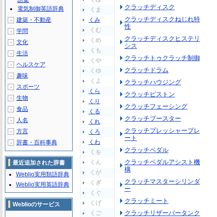
語集
クラッチディスク
電気制御英語辞典
くま
クラッチディスクねじれ特
建築・不動産
くみ
＋
性
くむ
学問
＋
クラッチディスクヒステリ
くめ
文化
＋
シス
くも
生活
＋
クラッチトゥクラッチ制御
くや
ヘルスケア
＋
クラッチドラム
くゆ
趣味
＋
くよ
クラッチハウジング
スポーツ
＋
くら
クラッチピストン
生物
＋
くり
クラッチフェーシング
食品
＋
くる
クラッチブースター
人名
＋
くれ
クラッチプレッシャープレ
方言
くろ
＋
ート
くわ
辞書・百科事典
＋
クラッチペダル
くを
クラッチペダルアシスト機
くん
最近追加された辞書
構
くが
Weblio実用類語辞典
クラッチマスターシリンダ
くぎ
Weblio実用英語辞典
ー
くぐ
クラッチミート
くげ
Weblioのサービス
クラッチリザーバータンク
くご