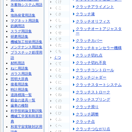
くけ
氷蓄熱システム用語
クラッチアライメント
くこ
集
クラッチ液
くさ
地熱発電用語集
くし
マグネット用語集
クラッチオリフィス
鉄鋼用語
くす
クラッチオートアジャスタ
スラグ用語集
くせ
ー
研磨用語集
くそ
クラッチカバー
機械加工技術用語集
くた
メンテナンス用語集
クラッチキャンセラー機構
くち
プラスチック処理用
クラッチ切れ点
くつ
語
クラッチ切れ不良
材料用語
くて
ねじ用語集
くと
クラッチコントロール
ガラス用語集
くな
クラッチジャダー
照明大辞典
くに
接着用語集
クラッチスタートシステム
くぬ
時計用語集
クラッチストローク
くね
道路標識一覧
クラッチスプリング
鍛金の道具一覧
くの
歯車の種類
クラッチ滑り
くは
科学技術論文動詞集
くひ
クラッチ調整
機械工学英和和英辞
くふ
典
クラッチ点
くへ
和英宇宙実験対訳用
クラッチつながり点
くほ