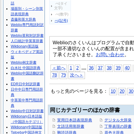
話
べ(タイ
文字)
場面別・シーン別英
語表現辞典
べ(数字)
斎藤和英大辞典
べ(記号)
Weblio専門用語対訳
辞書
Weblio英和対訳辞書
人口統計学英英辞書
Weblioのさくいんはプログラムで
Wiktionary英語版
一部不適切なさくいんの配置が含まれ
ウィキペディア英語
了承くださいませ。
お問い合わせ
。
版
Weblio例文辞書
...
.
＜前へ
1
2
36
37
38
39
40
白水社 中国語辞典
Weblio中国語翻訳辞
78
79
次へ＞
書
EDR日中対訳辞書
日中中日専門用語辞
もっと先のページを見る：
10
20
30
典
中英英中専門用語辞
典
同じカテゴリーのほかの辞書
Weblio中日対訳辞書
Wiktionary日本語版
実用日本語表現辞典
デジタル大辞泉
（中国語カテゴリ）
文語活用形辞書
丁寧表現の辞書
Wiktionary中国語版
Tatoeba中国語例文
難読語辞典
原色大辞典