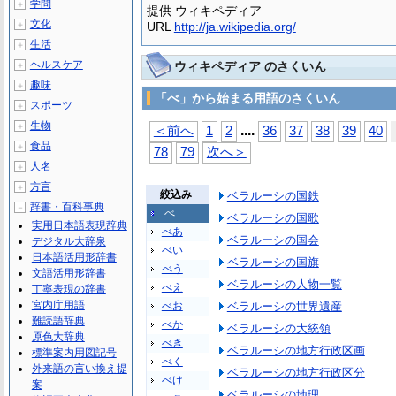
学問
＋
提供 ウィキペディア
文化
＋
URL
http://ja.wikipedia.org/
生活
＋
ヘルスケア
ウィキペディア のさくいん
＋
趣味
＋
「べ」から始まる用語のさくいん
スポーツ
＋
生物
＋
...
.
＜前へ
1
2
36
37
38
39
40
食品
＋
78
79
次へ＞
人名
＋
方言
＋
絞込み
ベラルーシの国鉄
辞書・百科事典
－
べ
ベラルーシの国歌
実用日本語表現辞典
べあ
ベラルーシの国会
デジタル大辞泉
べい
日本語活用形辞書
ベラルーシの国旗
べう
文語活用形辞書
ベラルーシの人物一覧
べえ
丁寧表現の辞書
宮内庁用語
べお
ベラルーシの世界遺産
難読語辞典
べか
ベラルーシの大統領
原色大辞典
べき
ベラルーシの地方行政区画
標準案内用図記号
べく
外来語の言い換え提
ベラルーシの地方行政区分
べけ
案
ベラルーシの地理