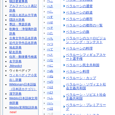
べこ
物語要素事典
アルファベット表記
ベラルーシの通貨
べさ
辞典
べし
ベラルーシの鉄道
外国人名読み方字典
べす
ベラルーシの都市
隠語大辞典
べせ
季語・季題辞典
ベラルーシの都市の一覧
べそ
歌舞伎・浄瑠璃外題
ベラルーシの旗
べた
辞典
ベラルーシのユーロビジョ
古典文学作品名辞典
べち
ン・ソング・コンテスト
近代文学作品名辞典
べつ
地名辞典
ベラルーシの料理
べて
駅名辞典
べと
ベラルーシフィギュアスケ
住所・郵便番号検索
ート選手権
べな
名字辞典
ベラルーシ民主共和国
べに
JMnedict
ウィキペディア
べぬ
ベラルーシ料理
ウィキペディア小見
べね
ベラルーシ・カップ
出し辞書
べの
ベラルーシ・ソヴィエト社
Wiktionary日本語版
べは
会主義共和国
（日本語カテゴリ）
べひ
漢字辞典
ベラルーシ・ソビエト社会
べふ
Weblio日本語例文用
主義共和国
例辞書
べへ
ベラルーシ・プレミアリー
Weblio実用類語辞典
べほ
グ
new!
べま