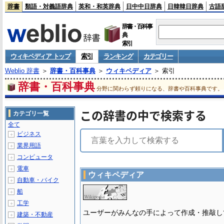
辞書
類語・対義語辞典
英和・和英辞典
日中中日辞典
日韓韓日辞典
古語
辞書・百科事
典
索引
ウィキペディア トップ
索引
ランキング
カテゴリー
Weblio 辞書
＞
辞書・百科事典
＞
ウィキペディア
＞ 索引
辞書・百科事典
分野に関わらず頼りになる、辞書や百科事典です。
この辞書の中で検索する
カテゴリ一覧
全て
ビジネス
＋
業界用語
＋
コンピュータ
＋
電車
＋
ウィキペディア
自動車・バイク
＋
船
＋
工学
＋
ユーザーがみんなの手によって作成・推敲し
建築・不動産
＋