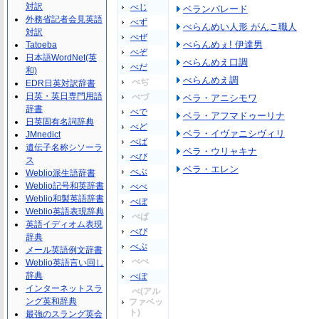
対訳
べじ
ベランパレード
外務省記者会見英語
べず
べらんめい人形 がんこ職人
対訳
べぜ
べらんめぇ! 伊達男
Tatoeba
べぞ
日本語WordNet(英
べらんめえ口調
べだ
和)
べらんめえ調
べぢ
EDR日英対訳辞書
日英・英日専門用語
べづ
ベラ・アニシモワ
辞書
べで
ベラ・アフマドゥーリナ
日英固有名詞辞典
べど
ベラ・イヴァニシヴィリ
JMnedict
べば
遺伝子名称シソーラ
ベラ・ウリャキナ
べび
ス
ベラ・エレン
べぶ
Weblio派生語辞書
Weblio記号和英辞書
べべ
Weblio和製英語辞書
べぼ
Weblio英語表現辞典
べぱ
英語イディオム表現
べぴ
辞典
べぷ
メール英語例文辞書
べぺ
Weblio英語言い回し
辞典
べぽ
インターネットスラ
べ(アル
ング英和辞典
ファベッ
ト)
最強のスラング英会