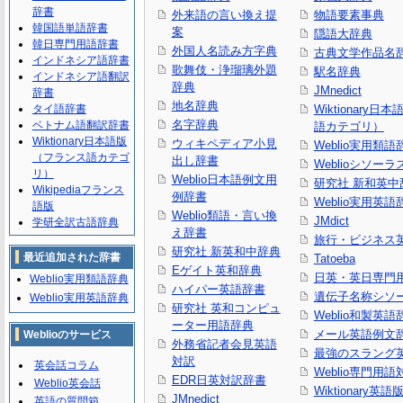
辞書
外来語の言い換え提
物語要素事典
韓国語単語辞書
案
隠語大辞典
韓日専門用語辞書
外国人名読み方字典
古典文学作品名
インドネシア語辞書
歌舞伎・浄瑠璃外題
駅名辞典
インドネシア語翻訳
辞典
JMnedict
辞書
地名辞典
タイ語辞書
Wiktionary日
名字辞典
ベトナム語翻訳辞書
語カテゴリ）
Wiktionary日本語版
ウィキペディア小見
Weblio実用類語
（フランス語カテゴ
出し辞書
Weblioシソーラ
リ）
Weblio日本語例文用
研究社 新和英中
Wikipediaフランス
例辞書
Weblio実用英語
語版
Weblio類語・言い換
JMdict
学研全訳古語辞典
え辞書
旅行・ビジネス
研究社 新英和中辞典
最近追加された辞書
Tatoeba
Eゲイト英和辞典
日英・英日専門
Weblio実用類語辞典
ハイパー英語辞書
遺伝子名称シソ
Weblio実用英語辞典
研究社 英和コンピュ
Weblio和製英語
ーター用語辞典
メール英語例文
Weblioのサービス
外務省記者会見英語
最強のスラング
対訳
英会話コラム
Weblio専門用
EDR日英対訳辞書
Weblio英会話
Wiktionary英語
JMnedict
英語の質問箱