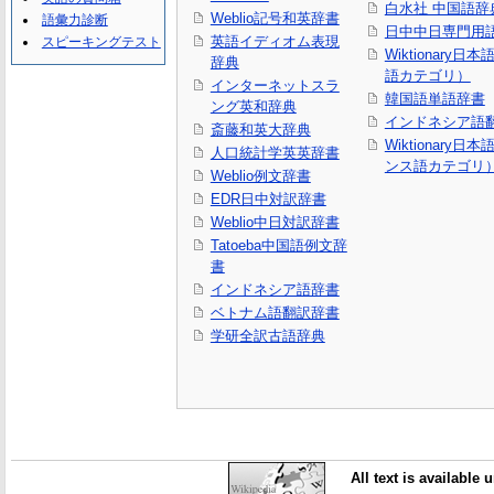
白水社 中国語辞
Weblio記号和英辞書
語彙力診断
日中中日専門用
英語イディオム表現
スピーキングテスト
Wiktionary日
辞典
語カテゴリ）
インターネットスラ
韓国語単語辞書
ング英和辞典
インドネシア語
斎藤和英大辞典
Wiktionary日
人口統計学英英辞書
ンス語カテゴリ
Weblio例文辞書
EDR日中対訳辞書
Weblio中日対訳辞書
Tatoeba中国語例文辞
書
インドネシア語辞書
ベトナム語翻訳辞書
学研全訳古語辞典
All text is available