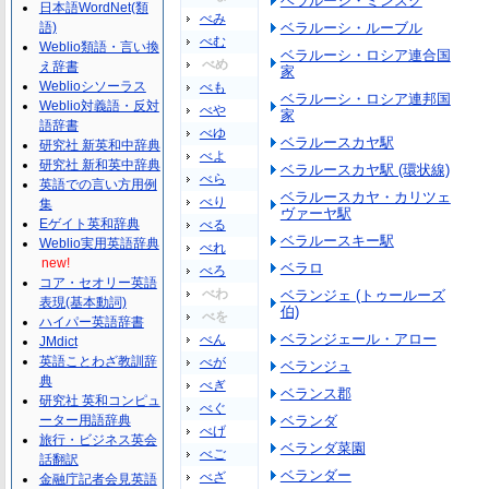
ベラルーシ・ミンスク
日本語WordNet(類
べみ
語)
ベラルーシ・ルーブル
べむ
Weblio類語・言い換
ベラルーシ・ロシア連合国
べめ
え辞書
家
Weblioシソーラス
べも
ベラルーシ・ロシア連邦国
Weblio対義語・反対
べや
家
語辞書
べゆ
ベラルースカヤ駅
研究社 新英和中辞典
べよ
研究社 新和英中辞典
ベラルースカヤ駅 (環状線)
べら
英語での言い方用例
ベラルースカヤ・カリツェ
べり
集
ヴァーヤ駅
Eゲイト英和辞典
べる
ベラルースキー駅
Weblio実用英語辞典
べれ
new!
ベラロ
べろ
コア・セオリー英語
べわ
ベランジェ (トゥールーズ
表現(基本動詞)
伯)
べを
ハイパー英語辞書
ベランジェール・アロー
べん
JMdict
英語ことわざ教訓辞
べが
ベランジュ
典
べぎ
ベランス郡
研究社 英和コンピュ
べぐ
ーター用語辞典
ベランダ
べげ
旅行・ビジネス英会
ベランダ菜園
べご
話翻訳
ベランダー
べざ
金融庁記者会見英語