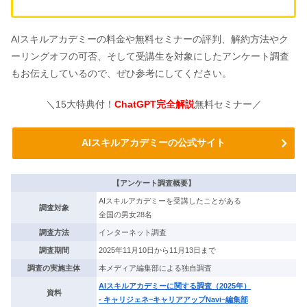
AIスキルアカデミーの料金や無料セミナーの評判、解約方法やク
ーリングオフの可否、そして受講生を対象にしたアンケート調査
もお伝えしているので、ぜひ参考にしてください。
＼15大特典付！
ChatGPT完全解説
無料セミナー／
AIスキルアカデミーの公式サイト
【アンケート調査概要】
AIスキルアカデミーを受講したことがある
調査対象
全国の男女28名
調査方法
インターネット調査
調査期間
2025年11月10日から11月13日まで
調査の実施主体
本メディア編集部による独自調査
AIスキルアカデミーに関する調査（2025年）
資料
- キャリジェネ~キャリアアップNavi~編集部