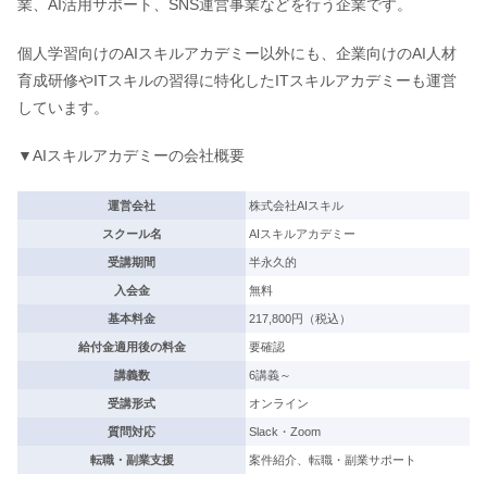
業、AI活用サポート、SNS運営事業などを行う企業です。
個人学習向けのAIスキルアカデミー以外にも、企業向けのAI人材
育成研修やITスキルの習得に特化したITスキルアカデミーも運営
しています。
▼AIスキルアカデミーの会社概要
運営会社
株式会社AIスキル
スクール名
AIスキルアカデミー
受講期間
半永久的
入会金
無料
基本料金
217,800円（税込）
給付金適用後の料金
要確認
講義数
6講義～
受講形式
オンライン
質問対応
Slack・Zoom
転職・副業支援
案件紹介、転職・副業サポート