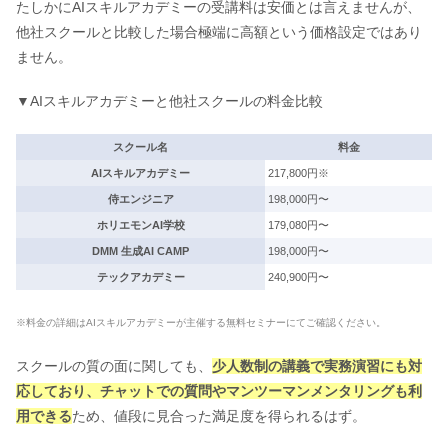
たしかにAIスキルアカデミーの受講料は安価とは言えませんが、
他社スクールと比較した場合極端に高額という価格設定ではあり
ません。
▼AIスキルアカデミーと他社スクールの料金比較
スクール名
料金
AIスキルアカデミー
217,800円※
侍エンジニア
198,000円〜
ホリエモンAI学校
179,080円〜
DMM 生成AI CAMP
198,000円〜
テックアカデミー
240,900円〜
※料金の詳細はAIスキルアカデミーが主催する無料セミナーにてご確認ください。
スクールの質の面に関しても、
少人数制の講義で実務演習にも対
応しており、チャットでの質問やマンツーマンメンタリングも利
用できる
ため、値段に見合った満足度を得られるはず。