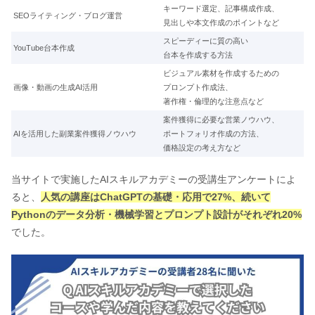
キーワード選定、記事構成作成、
SEOライティング・ブログ運営
見出しや本文作成のポイントなど
スピーディーに質の高い
YouTube台本作成
台本を作成する方法
ビジュアル素材を作成するための
画像・動画の生成AI活用
プロンプト作成法、
著作権・倫理的な注意点など
案件獲得に必要な営業ノウハウ、
AIを活用した副業案件獲得ノウハウ
ポートフォリオ作成の方法、
価格設定の考え方など
当サイトで実施したAIスキルアカデミーの受講生アンケートによ
ると、
人気の講座はChatGPTの基礎・応用で27%、続いて
Pythonのデータ分析・機械学習とプロンプト設計がそれぞれ20%
でした。